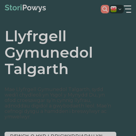
Llyfrgell
Gymunedol
Talgarth
Mae Llyfrgell Gymunedol Talgarth, sydd
wedi’i chydleoli yn Ysgol y Mynydd Du, yn
ofod croesawgar sy’n cynnig llyfrau,
adnoddau digidol a gwybodaeth leol. Mae’n
cefnogi dysgu a hamdden i breswylwyr ac
ymwelwyr.
DEWCH O HYD I DDIGWYDDIADAU YN