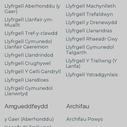
Llyfrgell Aberhonddu (y
Llyfrgell Machynlleth
Gaer)
Llyfrgell Trefaldwyn
Llyfrgell Llanfair-ym-
Llyfrgell y Drenewydd
Muallt
Llyfrgell Llanandras
Llyfrgell Tref-y-clawdd
Llyfrgell Rhaeadr Gwy
Llyfrgell Cymunedol
Llanfair Caereinion
Llyfrgell Gymunedol
Talgarth
Llyfrgell Llandrindod
Llyfrgell Y Trallwng (Y
Llyfrgell Crughywel
Lanfa)
Llyfrgell Y Gelli Gandryll
Llyfrgell Ystradgynlais
Llyfrgell Llanidloes
Llyfrgell Gymunedol
Llanwrtyd
Amgueddfeydd
Archifau
y Gaer (Aberhonddu)
Archifau Powys