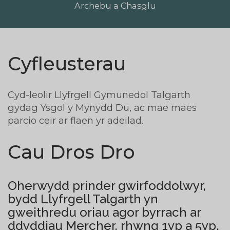
Archebu a Chasglu
Cyfleusterau
Cyd-leolir Llyfrgell Gymunedol Talgarth
gydag Ysgol y Mynydd Du, ac mae maes
parcio ceir ar flaen yr adeilad.
Cau Dros Dro
Oherwydd prinder gwirfoddolwyr,
bydd Llyfrgell Talgarth yn
gweithredu oriau agor byrrach ar
ddyddiau Mercher, rhwng 1yp a 5yp.