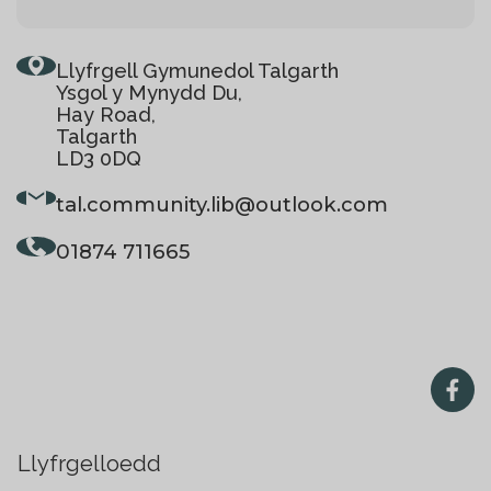
Llyfrgell Gymunedol Talgarth
Ysgol y Mynydd Du,
Hay Road,
Talgarth
LD3 0DQ
tal.community.lib
@outlook.com
01874 711665
Llyfrgelloedd