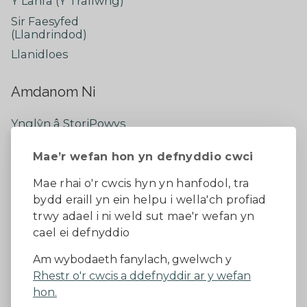
Y Lanfa (Y Trallwng)
Sir Faesyfed
(Llandrindod)
Llanidloes
Amdanom Ni
Ynglŷn â StoriPowys
Cysylltwch â Ni
Mae’r wefan hon yn defnyddio cwci
Newyddion Diweddaraf
Dywedwch eich barn
Mae rhai o'r cwcis hyn yn hanfodol, tra
bydd eraill yn ein helpu i wella'ch profiad
Facebook
trwy adael i ni weld sut mae'r wefan yn
cael ei defnyddio
Datganiad Hygyrchedd
Am wybodaeth fanylach, gwelwch y
Rhestr o'r cwcis a ddefnyddir ar y wefan
Diogelu Data a Phreifatrwydd
Telerau ac amodau
hon.