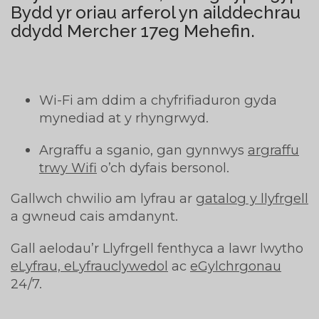
Bydd yr oriau arferol yn ailddechrau
ddydd Mercher 17eg Mehefin.
Wi-Fi am ddim a chyfrifiaduron gyda
mynediad at y rhyngrwyd.
Argraffu a sganio, gan gynnwys
argraffu
trwy Wifi
o’ch dyfais bersonol.
Gallwch chwilio am lyfrau ar
gatalog y llyfrgell
a gwneud cais amdanynt.
Gall aelodau’r Llyfrgell fenthyca a lawr lwytho
eLyfrau, eLyfrauclywedol
ac
eGylchrgonau
24/7.