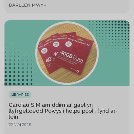
DARLLEN MWY
LIBRARIES
Cardiau SIM am ddim ar gael yn
llyfrgelloedd Powys i helpu pobl i fynd ar-
lein
22 MAI 2026