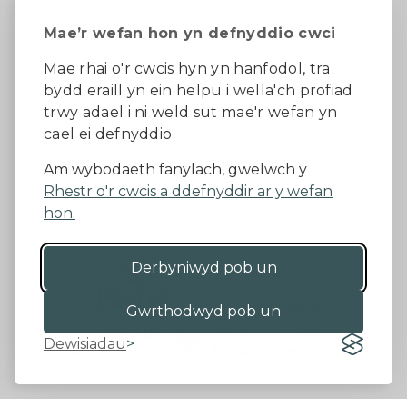
Cysylltwch â Ni
Mae’r wefan hon yn defnyddio cwci
Newyddion Diweddaraf
Dywedwch eich barn
Mae rhai o'r cwcis hyn yn hanfodol, tra
bydd eraill yn ein helpu i wella'ch profiad
Facebook
trwy adael i ni weld sut mae'r wefan yn
cael ei defnyddio
Datganiad Hygyrchedd
Am wybodaeth fanylach, gwelwch y
Rhestr o'r cwcis a ddefnyddir ar y wefan
Diogelu Data a Phreifatrwydd
Telerau ac amodau
hon.
Derbyniwyd pob un
©2026 - Cyngor Sir Powys
Gwrthodwyd pob un
Dewisiadau
Gan 18a
&