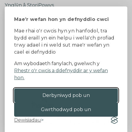
Ynglŷn â StoriPowys
Cysylltwch â Ni
Mae’r wefan hon yn defnyddio cwci
Newyddion Diweddaraf
Dywedwch eich barn
Mae rhai o'r cwcis hyn yn hanfodol, tra
bydd eraill yn ein helpu i wella'ch profiad
Facebook
trwy adael i ni weld sut mae'r wefan yn
cael ei defnyddio
Datganiad Hygyrchedd
Am wybodaeth fanylach, gwelwch y
Rhestr o'r cwcis a ddefnyddir ar y wefan
Diogelu Data a Phreifatrwydd
Telerau ac amodau
hon.
Derbyniwyd pob un
©2026 - Cyngor Sir Powys
Gwrthodwyd pob un
Dewisiadau
Gan 18a
&