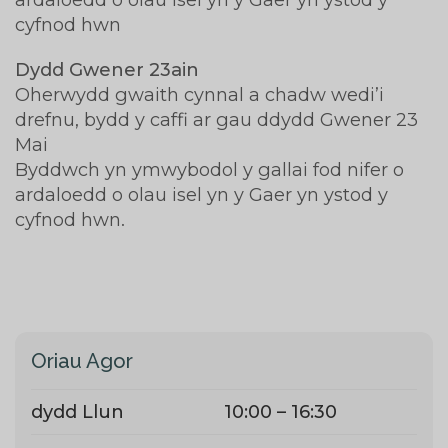
cyfnod hwn
Dydd Gwener 23ain
Oherwydd gwaith cynnal a chadw wedi’i
drefnu, bydd y caffi ar gau ddydd Gwener 23
Mai
Byddwch yn ymwybodol y gallai fod nifer o
ardaloedd o olau isel yn y Gaer yn ystod y
cyfnod hwn.
Oriau Agor
dydd Llun
10:00 – 16:30