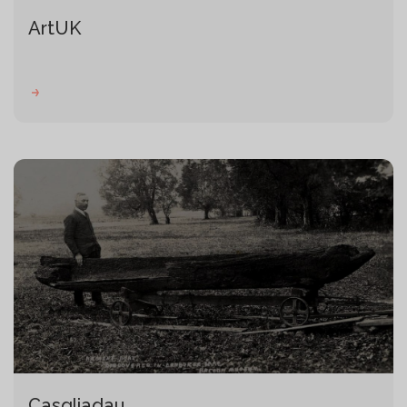
ArtUK
Casgliadau