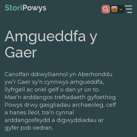
Amgueddfa y
Gaer
Canolfan ddiwylliannol yn Aberhonddu
yw’r Gaer sy’n cynnwys amgueddfa,
llyfrgell ac oriel gelf o dan yr un to.
Mae’n arddangos treftadaeth gyfoethog
Powys drwy gasgliadau archaeoleg, celf
a hanes lleol, tra’n cynnal
arddangosfeydd a digwyddiadau ar
gyfer pob oedran.