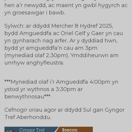
hen a’r newydd, ac maent yn gwbl hygyrch ac
yn groesawgar i bawb.
Sylwch: ar ddydd Mercher 8 Hydref 2025,
bydd Amgueddfa ac Oriel Gelf y Gaer yn cau
yn gynharach nag arfer. Ar y dyddiad hwn,
bydd yr amgueddfa’n cau am 3pm
(mynediad olaf 2.30pm). Ymddiheurwn am
unrhyw anghyfleustra.
***Mynediad olaf i’r Amgueddfa 4:00pm yn
ystod yr wythnos a 3:30pm ar
benwythnosau***
Cefnogir oriau agor ar ddydd Sul gan Gyngor
Tref Aberhonddu.