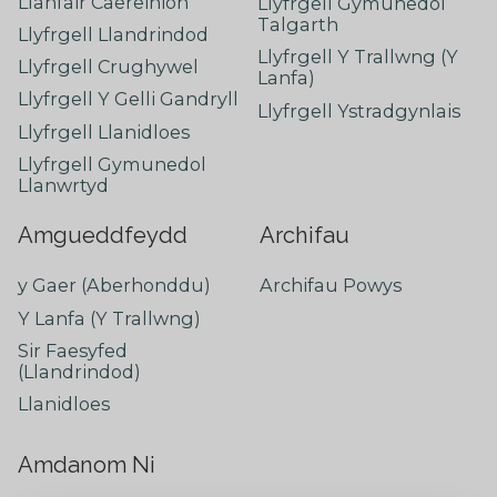
Llanfair Caereinion
Llyfrgell Gymunedol
Talgarth
Llyfrgell Llandrindod
Llyfrgell Y Trallwng (Y
Llyfrgell Crughywel
Lanfa)
Llyfrgell Y Gelli Gandryll
Llyfrgell Ystradgynlais
Llyfrgell Llanidloes
Llyfrgell Gymunedol
Llanwrtyd
Amgueddfeydd
Archifau
y Gaer (Aberhonddu)
Archifau Powys
Y Lanfa (Y Trallwng)
Sir Faesyfed
(Llandrindod)
Llanidloes
Amdanom Ni