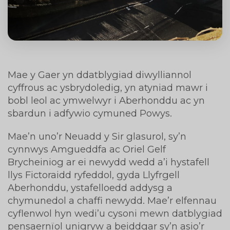
Mae y Gaer yn ddatblygiad diwylliannol
cyffrous ac ysbrydoledig, yn atyniad mawr i
bobl leol ac ymwelwyr i Aberhonddu ac yn
sbardun i adfywio cymuned Powys.
Mae’n uno’r Neuadd y Sir glasurol, sy’n
cynnwys Amgueddfa ac Oriel Gelf
Brycheiniog ar ei newydd wedd a’i hystafell
llys Fictoraidd ryfeddol, gyda Llyfrgell
Aberhonddu, ystafelloedd addysg a
chymunedol a chaffi newydd. Mae’r elfennau
cyflenwol hyn wedi’u cysoni mewn datblygiad
pensaernïol unigryw a beiddgar sy’n asio’r