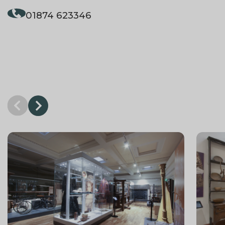
01874 623346