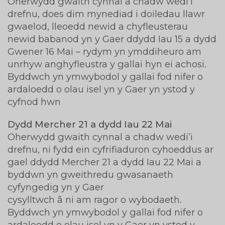
Oherwydd gwaith cynnal a chadw wedi’i
drefnu, does dim mynediad i doiledau llawr
gwaelod, lleoedd newid a chyfleusterau
newid babanod yn y Gaer ddydd Iau 15 a dydd
Gwener 16 Mai – rydym yn ymddiheuro am
unrhyw anghyfleustra y gallai hyn ei achosi.
Byddwch yn ymwybodol y gallai fod nifer o
ardaloedd o olau isel yn y Gaer yn ystod y
cyfnod hwn
Dydd Mercher 21 a dydd Iau 22 Mai
Oherwydd gwaith cynnal a chadw wedi’i
drefnu, ni fydd ein cyfrifiaduron cyhoeddus ar
gael ddydd Mercher 21 a dydd Iau 22 Mai a
byddwn yn gweithredu gwasanaeth
cyfyngedig yn y Gaer
cysylltwch â ni am ragor o wybodaeth.
Byddwch yn ymwybodol y gallai fod nifer o
ardaloedd o olau isel yn y Gaer yn ystod y