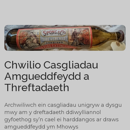
Chwilio Casgliadau
Amgueddfeydd a
Threftadaeth
Archwiliwch ein casgliadau unigryw a dysgu
mwy am y dreftadaeth ddiwylliannol
gyfoethog sy’n cael ei harddangos ar draws
amgueddfeydd ym Mhowys