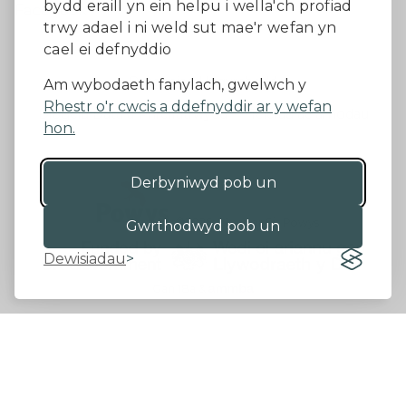
bydd eraill yn ein helpu i wella'ch profiad
Facebook
trwy adael i ni weld sut mae'r wefan yn
cael ei defnyddio
Datganiad Hygyrchedd
Am wybodaeth fanylach, gwelwch y
Rhestr o'r cwcis a ddefnyddir ar y wefan
Diogelu Data a Phreifatrwydd
Telerau ac amodau
hon.
Derbyniwyd pob un
©2026 - Cyngor Sir Powys
Gwrthodwyd pob un
Dewisiadau
Gan 18a
&