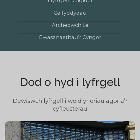
Llyfrgell Ddigidol
Celfyddydau
Archebwch Le
Gwasanaethau’r Cyngor
Dod o hyd i lyfrgell
Dewiswch lyfrgell i weld yr oriau agor a’r
cyfleusterau