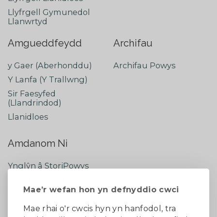
Llyfrgell Gymunedol
Llanwrtyd
Amgueddfeydd
Archifau
y Gaer (Aberhonddu)
Archifau Powys
Y Lanfa (Y Trallwng)
Sir Faesyfed
(Llandrindod)
Llanidloes
Amdanom Ni
Ynglŷn â StoriPowys
Cysylltwch â Ni
Mae’r wefan hon yn defnyddio cwci
Newyddion Diweddaraf
Dywedwch eich barn
Mae rhai o'r cwcis hyn yn hanfodol, tra