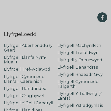
Llyfrgelloedd
Llyfrgell Aberhonddu (y
Llyfrgell Machynlleth
Gaer)
Llyfrgell Trefaldwyn
Llyfrgell Llanfair-ym-
Llyfrgell y Drenewydd
Muallt
Llyfrgell Llanandras
Llyfrgell Tref-y-clawdd
Llyfrgell Rhaeadr Gwy
Llyfrgell Cymunedol
Llanfair Caereinion
Llyfrgell Gymunedol
Talgarth
Llyfrgell Llandrindod
Llyfrgell Y Trallwng (Y
Llyfrgell Crughywel
Lanfa)
Llyfrgell Y Gelli Gandryll
Llyfrgell Ystradgynlais
Llyfrgell Llanidloes