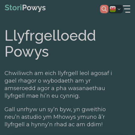
Llyfrgelloedd
Powys
Chwiliwch am eich llyfrgell leol agosaf i
gael rhagor o wybodaeth am yr
amseroedd agor a pha wasanaethau
llyfrgell mae hi’n eu cynnig.
Gall unrhyw un sy’n byw, yn gweithio
neu’n astudio ym Mhowys ymuno â’r
llyfrgell a hynny’n rhad ac am ddim!