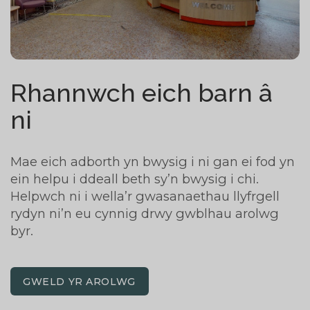
Rhannwch eich barn â
ni
Mae eich adborth yn bwysig i ni gan ei fod yn
ein helpu i ddeall beth sy’n bwysig i chi.
Helpwch ni i wella’r gwasanaethau llyfrgell
rydyn ni’n eu cynnig drwy gwblhau arolwg
byr.
GWELD YR AROLWG