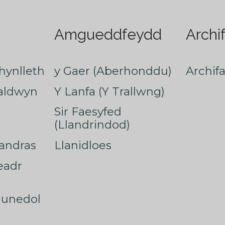
Amgueddfeydd
Archi
hynlleth
y Gaer (Aberhonddu)
Archif
faldwyn
Y Lanfa (Y Trallwng)
Sir Faesyfed
(Llandrindod)
nandras
Llanidloes
eadr
munedol