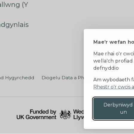
rallwng (Y
radgynlais
Mae’r wefan h
Mae rhai o'r cwci
wella'ch profiad
defnyddio
ad Hygyrchedd
Diogelu Data a Phreifatrwydd
Teler
Am wybodaeth fa
Rhestr o'r cwcis 
Derbyniwyd
un