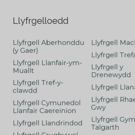
Llyfrgelloedd
Llyfrgell Aberhonddu
Llyfrgell Mac
(y Gaer)
Llyfrgell Tre
Llyfrgell Llanfair-ym-
Llyfrgell y
Muallt
Drenewydd
Llyfrgell Tref-y-
Llyfrgell Lla
clawdd
Llyfrgell Rha
Llyfrgell Cymunedol
Gwy
Llanfair Caereinion
Llyfrgell Gy
Llyfrgell Llandrindod
Talgarth