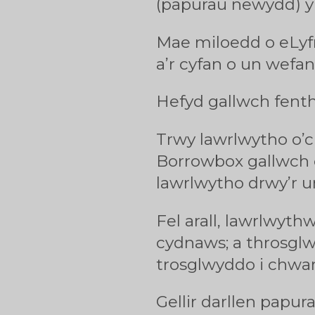
(papurau newydd) y
Mae miloedd o eLyfra
a’r cyfan o un wefan
Hefyd gallwch fenth
Trwy lawrlwytho o’c
Borrowbox gallwch c
lawrlwytho drwy’r u
Fel arall, lawrlwyth
cydnaws; a throsglwy
trosglwyddo i chw
Gellir darllen papu