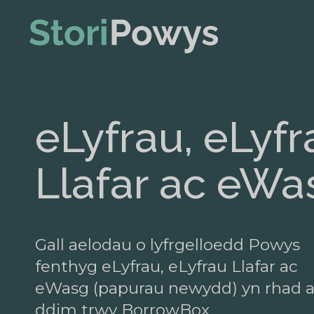
eLyfrau, eLyfr
Llafar ac eWa
Gall aelodau o lyfrgelloedd Powys
fenthyg eLyfrau, eLyfrau Llafar ac
eWasg (papurau newydd) yn rhad 
ddim trwy BorrowBox