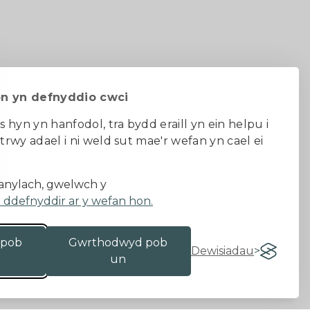
on yn defnyddio cwci
s hyn yn hanfodol, tra bydd eraill yn ein helpu i
 trwy adael i ni weld sut mae'r wefan yn cael ei
au ac amodau
nylach, gwelwch y
a ddefnyddir ar y wefan hon.
 pob
Gwrthodwyd pob
Dewisiadau
un
Gan 18a
&