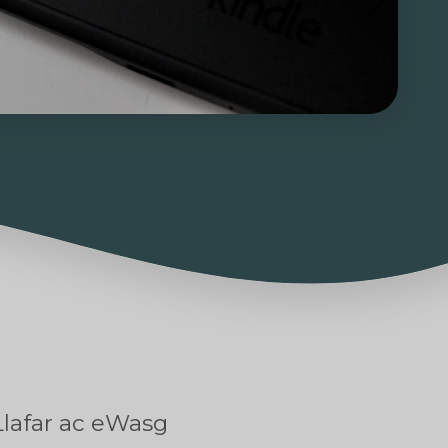
Llafar ac eWasg