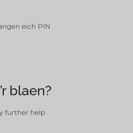
 angen eich PIN
r blaen?
y further help