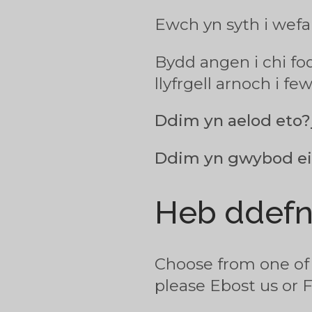
Ewch yn syth i wef
Bydd angen i chi fo
llyfrgell arnoch i fe
Ddim yn aelod eto?
Ddim yn gwybod ei
Heb ddefny
Choose from one of 
please Ebost us or 