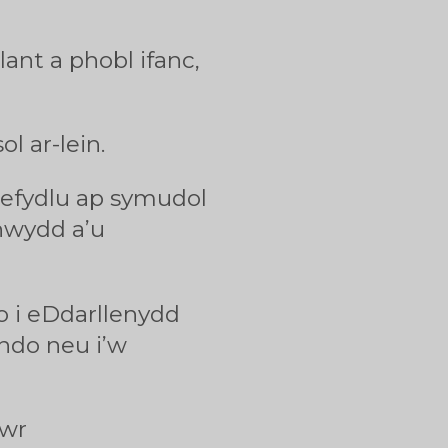
lant a phobl ifanc,
 ar-lein.
sefydlu ap symudol
rhwydd a’u
do i eDdarllenydd
ando neu i’w
rwr