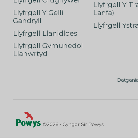
Llyfrgell Crughywel
Llyfrgell Y T
Llyfrgell Y Gelli
Lanfa)
Gandryll
Llyfrgell Yst
Llyfrgell Llanidloes
Llyfrgell Gymunedol
Llanwrtyd
Datgani
©2026 - Cyngor Sir Powys