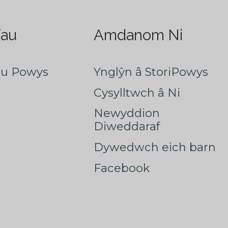
fau
Amdanom Ni
au Powys
Ynglŷn â StoriPowys
Cysylltwch â Ni
Newyddion
Diweddaraf
Dywedwch eich barn
Facebook