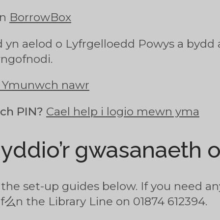
an
BorrowBox
d yn aelod o Lyfrgelloedd Powys a bydd
wngofnodi.
Ymunwch nawr
ch PIN?
Cael help i logio mewn yma
ddio’r gwasanaeth o’
the set-up guides below. If you need an
Ff么n the Library Line on 01874 612394.