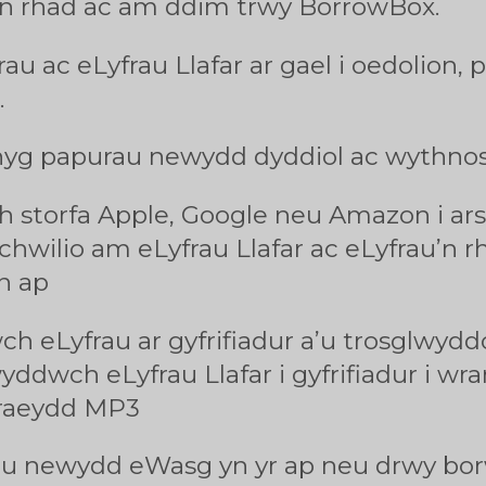
n rhad ac am ddim trwy BorrowBox.
u ac eLyfrau Llafar ar gael i oedolion, p
.
yg papurau newydd dyddiol ac wythnosol
h storfa Apple, Google neu Amazon i ar
hwilio am eLyfrau Llafar ac eLyfrau’n 
n ap
wch eLyfrau ar gyfrifiadur a’u trosglwyd
ddwch eLyfrau Llafar i gyfrifiadur i wr
araeydd MP3
rau newydd eWasg yn yr ap neu drwy bo