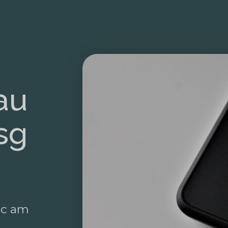
au
sg
ac am