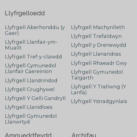
Llyfrgelloedd
Llyfrgell Aberhonddu (y
Llyfrgell Machynlleth
Gaer)
Llyfrgell Trefaldwyn
Llyfrgell Llanfair-ym-
Llyfrgell y Drenewydd
Muallt
Llyfrgell Llanandras
Llyfrgell Tref-y-clawdd
Llyfrgell Rhaeadr Gwy
Llyfrgell Cymunedol
Llanfair Caereinion
Llyfrgell Gymunedol
Talgarth
Llyfrgell Llandrindod
Llyfrgell Y Trallwng (Y
Llyfrgell Crughywel
Lanfa)
Llyfrgell Y Gelli Gandryll
Llyfrgell Ystradgynlais
Llyfrgell Llanidloes
Llyfrgell Gymunedol
Llanwrtyd
Amgueddfeydd
Archifau