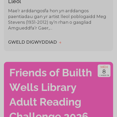
Lleol
Mae’r arddangosfa hon yn arddangos
paentiadau gan yr artist lleol poblogaidd Meg
Stevens (1931-2012) sy’n rhan o gasgliad
Amgueddfa’r Gaer,…
GWELD DIGWYDDIAD
MEH
8
I MEDI 19