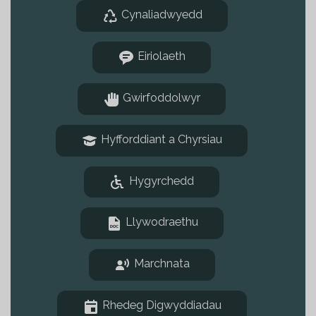
Cynaliadwyedd
Eiriolaeth
Gwirfoddolwyr
Hyfforddiant a Chyrsiau
Hygyrchedd
Llywodraethu
Marchnata
Rhedeg Digwyddiadau