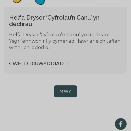
Helfa Drysor ‘Cyfrolau’n Canu’ yn
dechrau!
Helfa Drysor ‘Cyfrolau’n Canu’ yn dechrau!
Ysgrifennwch rif y cymeriad i lawr ar eich taflen
wrth i chi ddod o…
GWELD DIGWYDDIAD
MWY