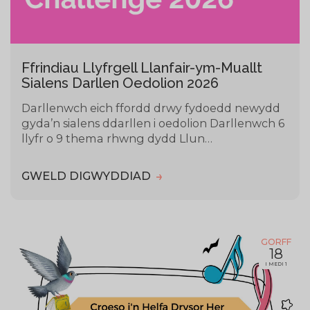
Ffrindiau Llyfrgell Llanfair-ym-Muallt
Sialens Darllen Oedolion 2026
Darllenwch eich ffordd drwy fydoedd newydd
gyda’n sialens ddarllen i oedolion Darllenwch 6
llyfr o 9 thema rhwng dydd Llun…
GWELD DIGWYDDIAD
GORFF
18
I MEDI 1