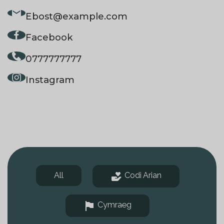
Ebost
@example.com
Facebook
0777777777
Instagram
All
Codi Arian
Cymraeg