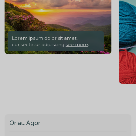
Lorem ipsum dolor sit amet,
consectetur adipiscing
see more
.
Oriau Agor