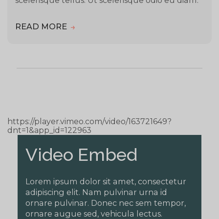
scelerisque tellus. Ut scelerisque odio eu diam.
READ MORE
https://player.vimeo.com/video/163721649?
dnt=1&app_id=122963
Video Embed
Lorem ipsum dolor sit amet, consectetur
adipiscing elit. Nam pulvinar urna id
ornare pulvinar. Donec nec sem tempor,
ornare augue sed, vehicula lectus.