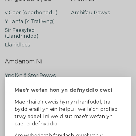
y Gaer (Aberhonddu)
Archifau Powys
Y Lanfa (Y Trallwng)
Sir Faesyfed
(Llandrindod)
Llanidloes
Amdanom Ni
Ynglŷn â StoriPowys
Cysylltwch â Ni
Mae’r wefan hon yn defnyddio cwci
Newyddion Diweddaraf
Dywedwch eich barn
Mae rhai o'r cwcis hyn yn hanfodol, tra
bydd eraill yn ein helpu i wella'ch profiad
Facebook
trwy adael i ni weld sut mae'r wefan yn
cael ei defnyddio
Datganiad Hygyrchedd
Am wybodaeth fanylach, gwelwch y