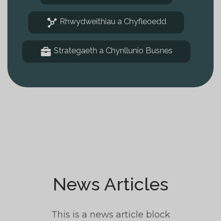
Rhwydweithiau a Chyfleoedd
Strategaeth a Chynllunio Busnes
News Articles
This is a news article block