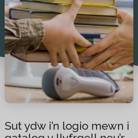
Sut ydw i’n logio mewn i
gatalog y llyfrgell neu’r