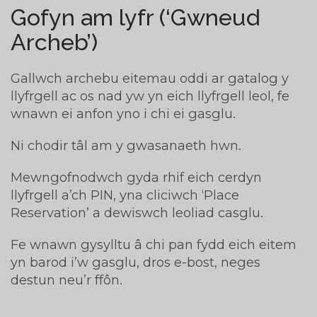
Gofyn am lyfr (‘Gwneud
Archeb’)
Gallwch archebu eitemau oddi ar gatalog y
llyfrgell ac os nad yw yn eich llyfrgell leol, fe
wnawn ei anfon yno i chi ei gasglu.
Ni chodir tâl am y gwasanaeth hwn.
Mewngofnodwch gyda rhif eich cerdyn
llyfrgell a’ch PIN, yna cliciwch ‘Place
Reservation’ a dewiswch leoliad casglu.
Fe wnawn gysylltu â chi pan fydd eich eitem
yn barod i’w gasglu, dros e-bost, neges
destun neu’r ffôn.