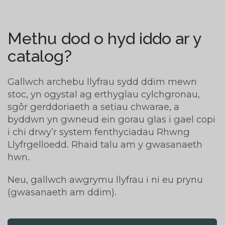
Methu dod o hyd iddo ar y
catalog?
Gallwch archebu llyfrau sydd ddim mewn
stoc, yn ogystal ag erthyglau cylchgronau,
sgôr gerddoriaeth a setiau chwarae, a
byddwn yn gwneud ein gorau glas i gael copi
i chi drwy’r system fenthyciadau Rhwng
Llyfrgelloedd. Rhaid talu am y gwasanaeth
hwn.
Neu, gallwch awgrymu llyfrau i ni eu prynu
(gwasanaeth am ddim).