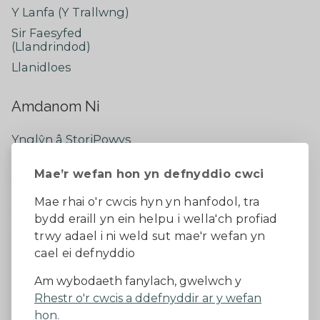
Y Lanfa (Y Trallwng)
Sir Faesyfed
(Llandrindod)
Llanidloes
Amdanom Ni
Ynglŷn â StoriPowys
Cysylltwch â Ni
Mae’r wefan hon yn defnyddio cwci
Newyddion Diweddaraf
Dywedwch eich barn
Mae rhai o'r cwcis hyn yn hanfodol, tra
bydd eraill yn ein helpu i wella'ch profiad
Facebook
trwy adael i ni weld sut mae'r wefan yn
cael ei defnyddio
Datganiad Hygyrchedd
Am wybodaeth fanylach, gwelwch y
Rhestr o'r cwcis a ddefnyddir ar y wefan
Diogelu Data a Phreifatrwydd
Telerau ac amodau
hon.