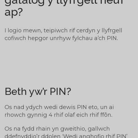
ap?
I logio mewn, teipiwch rif cerdyn y llyfrgell
cofiwch hepgor unrhyw fylchau a’ch PIN.
Beth yw’r PIN?
Os nad ydych wedi dewis PIN eto, un ai
rhowch gynnig 4 rhif olaf eich rhif ffôn.
Os na fydd rhain yn gweithio, gallwch
ddefnyddio’r ddolen ‘Wedi anghofio rhif PIN’