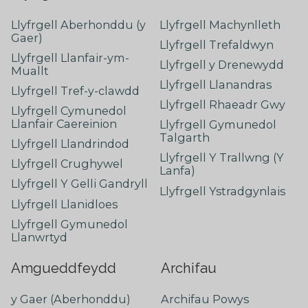
Llyfrgell Aberhonddu (y
Llyfrgell Machynlleth
Gaer)
Llyfrgell Trefaldwyn
Llyfrgell Llanfair-ym-
Llyfrgell y Drenewydd
Muallt
Llyfrgell Llanandras
Llyfrgell Tref-y-clawdd
Llyfrgell Rhaeadr Gwy
Llyfrgell Cymunedol
Llanfair Caereinion
Llyfrgell Gymunedol
Talgarth
Llyfrgell Llandrindod
Llyfrgell Y Trallwng (Y
Llyfrgell Crughywel
Lanfa)
Llyfrgell Y Gelli Gandryll
Llyfrgell Ystradgynlais
Llyfrgell Llanidloes
Llyfrgell Gymunedol
Llanwrtyd
Amgueddfeydd
Archifau
y Gaer (Aberhonddu)
Archifau Powys