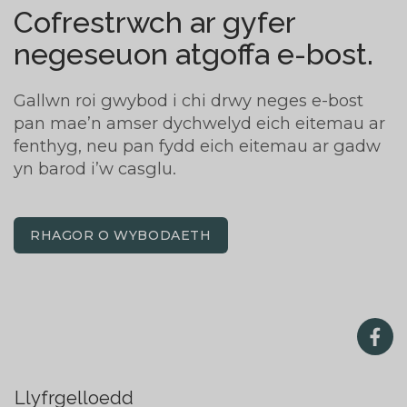
Cofrestrwch ar gyfer
negeseuon atgoffa e-bost.
Gallwn roi gwybod i chi drwy neges e-bost
pan mae’n amser dychwelyd eich eitemau ar
fenthyg, neu pan fydd eich eitemau ar gadw
yn barod i’w casglu.
RHAGOR O WYBODAETH
Llyfrgelloedd