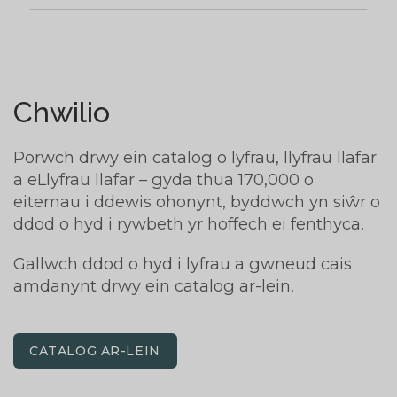
Chwilio
Porwch drwy ein catalog o lyfrau, llyfrau llafar
a eLlyfrau llafar – gyda thua 170,000 o
eitemau i ddewis ohonynt, byddwch yn siŵr o
ddod o hyd i rywbeth yr hoffech ei fenthyca.
Gallwch ddod o hyd i lyfrau a gwneud cais
amdanynt drwy ein catalog ar-lein.
CATALOG AR-LEIN