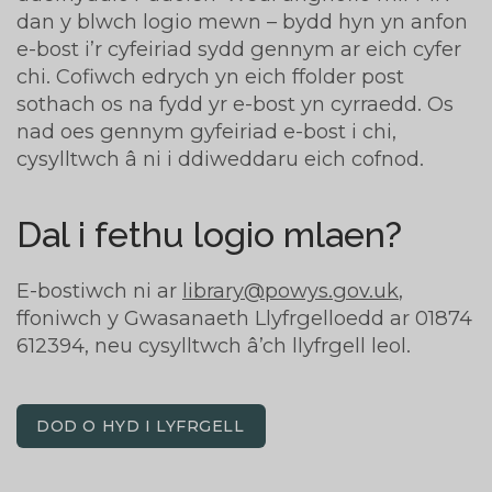
dan y blwch logio mewn – bydd hyn yn anfon
e-bost i’r cyfeiriad sydd gennym ar eich cyfer
chi. Cofiwch edrych yn eich ffolder post
sothach os na fydd yr e-bost yn cyrraedd. Os
nad oes gennym gyfeiriad e-bost i chi,
cysylltwch â ni i ddiweddaru eich cofnod.
Dal i fethu logio mlaen?
E-bostiwch ni ar
library@powys.gov.uk
,
ffoniwch y Gwasanaeth Llyfrgelloedd ar 01874
612394, neu cysylltwch â’ch llyfrgell leol.
DOD O HYD I LYFRGELL