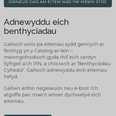
GWNEUD CAIS AM EITEM NAD YW MEWN STOC
Adnewyddu eich
benthyciadau
Gallwch wirio pa eitemau sydd gennych ar
fenthyg yn y Catalog ar-lein –
mewngofnodwch gyda rhif eich cerdyn
llyfrgell a’ch PIN, a chliciwch ar ‘Benthyciadau
Cyfredol’. Gallwch adnewyddu eich eitemau
hefyd.
Gallwn anfon negeseuon neu e-bost i’ch
atgoffa pan mae’n amser dychwelyd eich
eitemau.