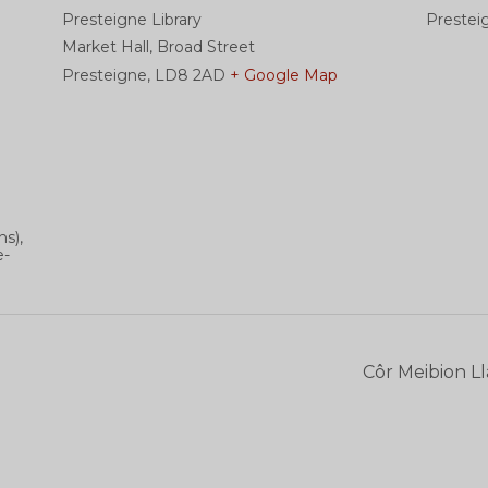
Presteigne Library
Presteig
Market Hall, Broad Street
Presteigne
,
LD8 2AD
+ Google Map
hs),
e-
Côr Meibion L