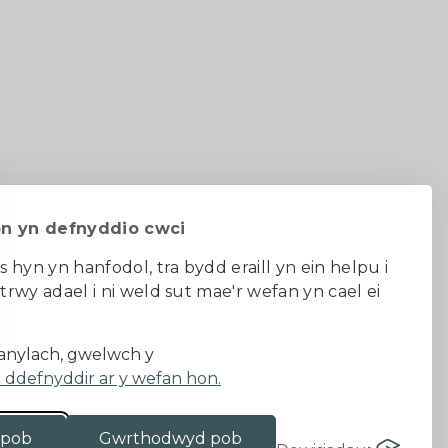
on yn defnyddio cwci
s hyn yn hanfodol, tra bydd eraill yn ein helpu i
 trwy adael i ni weld sut mae'r wefan yn cael ei
au ac amodau
nylach, gwelwch y
a ddefnyddir ar y wefan hon.
 pob
Gwrthodwyd pob