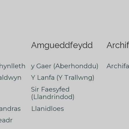
Amgueddfeydd
Archi
hynlleth
y Gaer (Aberhonddu)
Archif
faldwyn
Y Lanfa (Y Trallwng)
Sir Faesyfed
(Llandrindod)
nandras
Llanidloes
eadr