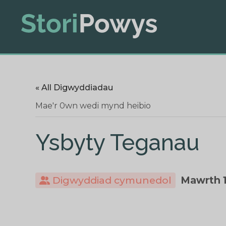
« All Digwyddiadau
Mae'r 0wn wedi mynd heibio
Ysbyty Teganau
Digwyddiad cymunedol
Mawrth 1