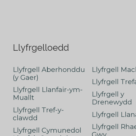
Llyfrgelloedd
Llyfrgell Aberhonddu
Llyfrgell Mac
(y Gaer)
Llyfrgell Tre
Llyfrgell Llanfair-ym-
Llyfrgell y
Muallt
Drenewydd
Llyfrgell Tref-y-
Llyfrgell Lla
clawdd
Llyfrgell Rha
Llyfrgell Cymunedol
Gwy