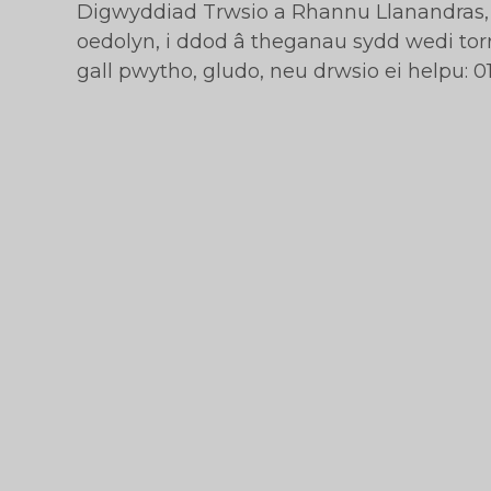
Digwyddiad Trwsio a Rhannu Llanandras,
oedolyn, i ddod â theganau sydd wedi tor
gall pwytho, gludo, neu drwsio ei helpu: 