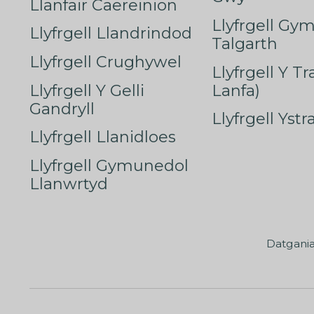
Llanfair Caereinion
Llyfrgell Gy
Llyfrgell Llandrindod
Talgarth
Llyfrgell Crughywel
Llyfrgell Y T
Llyfrgell Y Gelli
Lanfa)
Gandryll
Llyfrgell Yst
Llyfrgell Llanidloes
Llyfrgell Gymunedol
Llanwrtyd
Datgani