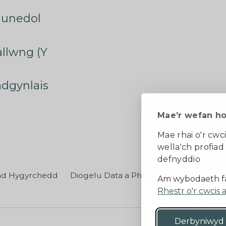
munedol
rallwng (Y
radgynlais
Mae’r wefan h
Mae rhai o'r cwci
wella'ch profiad
defnyddio
ad Hygyrchedd
Diogelu Data a Phreifatrwydd
Teler
Am wybodaeth fa
Rhestr o'r cwcis 
Derbyniwyd