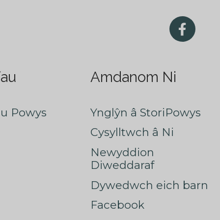
fau
Amdanom Ni
au Powys
Ynglŷn â StoriPowys
Cysylltwch â Ni
Newyddion
Diweddaraf
Dywedwch eich barn
Facebook