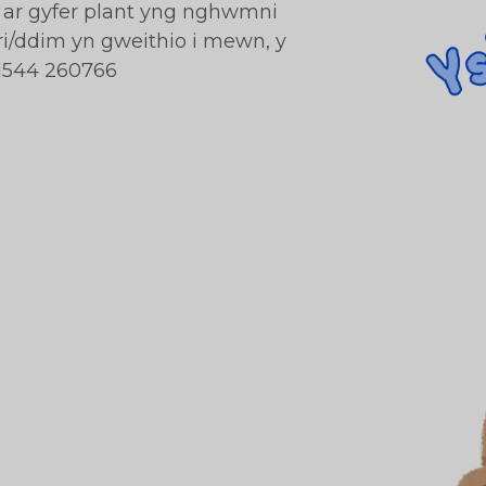
 ar gyfer plant yng nghwmni
ri/ddim yn gweithio i mewn, y
01544 260766