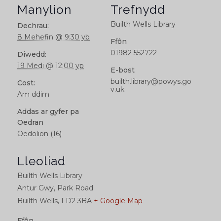
Manylion
Trefnydd
Builth Wells Library
Dechrau:
8 Mehefin @ 9:30 yb
Ffôn
01982 552722
Diwedd:
19 Medi @ 12:00 yp
E-bost
builth.library@powys.go
Cost:
v.uk
Am ddim
Addas ar gyfer pa
Oedran
Oedolion (16)
Lleoliad
Builth Wells Library
Antur Gwy, Park Road
Builth Wells
,
LD2 3BA
+ Google Map
Ffôn