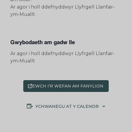
Ar agor i holl ddefnyddwyr Llyfrgell Llanfair-
ym-Muallt
Gwybodaeth am gadw lle
Ar agor i holl ddefnyddwyr Llyfrgell Llanfair-
ym-Muallt
EWCH I'R WEFAN AM FANYLION
YCHWANEGU AT Y CALENDR