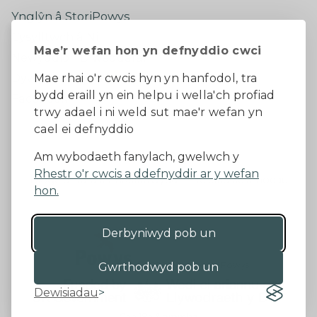
Ynglŷn â StoriPowys
Cysylltwch â Ni
Mae’r wefan hon yn defnyddio cwci
Newyddion Diweddaraf
Dywedwch eich barn
Mae rhai o'r cwcis hyn yn hanfodol, tra
bydd eraill yn ein helpu i wella'ch profiad
Facebook
trwy adael i ni weld sut mae'r wefan yn
cael ei defnyddio
Datganiad Hygyrchedd
Am wybodaeth fanylach, gwelwch y
Rhestr o'r cwcis a ddefnyddir ar y wefan
Diogelu Data a Phreifatrwydd
Telerau ac amodau
hon.
Derbyniwyd pob un
©2026 - Cyngor Sir Powys
Gwrthodwyd pob un
Dewisiadau
Gan 18a
&