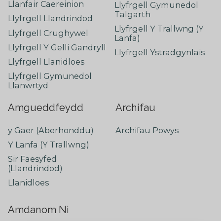
Llanfair Caereinion
Llyfrgell Gymunedol
Talgarth
Llyfrgell Llandrindod
Llyfrgell Y Trallwng (Y
Llyfrgell Crughywel
Lanfa)
Llyfrgell Y Gelli Gandryll
Llyfrgell Ystradgynlais
Llyfrgell Llanidloes
Llyfrgell Gymunedol
Llanwrtyd
Amgueddfeydd
Archifau
y Gaer (Aberhonddu)
Archifau Powys
Y Lanfa (Y Trallwng)
Sir Faesyfed
(Llandrindod)
Llanidloes
Amdanom Ni