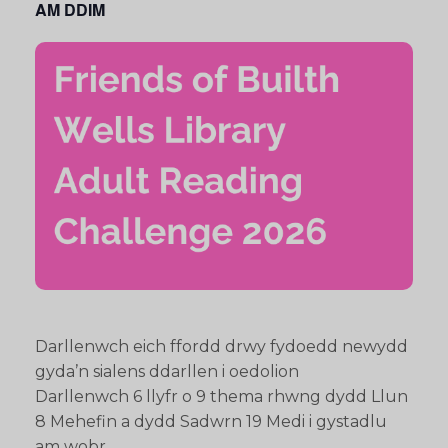
AM DDIM
Darllenwch eich ffordd drwy fydoedd newydd
gyda’n sialens ddarllen i oedolion
Darllenwch 6 llyfr o 9 thema rhwng dydd Llun
8 Mehefin a dydd Sadwrn 19 Medi i gystadlu
am wobr.