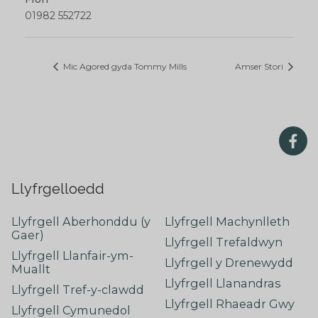
01982 552722
Mic Agored gyda Tommy Mills
Amser Stori
Llyfrgelloedd
Llyfrgell Aberhonddu (y
Llyfrgell Machynlleth
Gaer)
Llyfrgell Trefaldwyn
Llyfrgell Llanfair-ym-
Llyfrgell y Drenewydd
Muallt
Llyfrgell Llanandras
Llyfrgell Tref-y-clawdd
Llyfrgell Rhaeadr Gwy
Llyfrgell Cymunedol