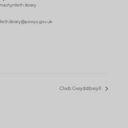
 machynlleth library
leth.library@powys.gov.uk
Clwb Gwyddbwyll