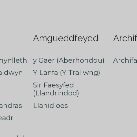
Amgueddfeydd
Archi
hynlleth
y Gaer (Aberhonddu)
Archif
faldwyn
Y Lanfa (Y Trallwng)
Sir Faesyfed
(Llandrindod)
nandras
Llanidloes
eadr