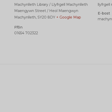
Machynlleth Library / Llyfrgell Machynlleth
llyfrgell
Maengywn Street / Heol Maengwyn
E-bost
Machynlleth
,
SY20 8DY
+ Google Map
machynl
Ffôn
01654 702322