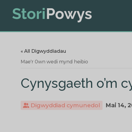
« All Digwyddiadau
Mae'r 0wn wedi mynd heibio
Cynysgaeth o’m 
Digwyddiad cymunedol
Mai 14, 