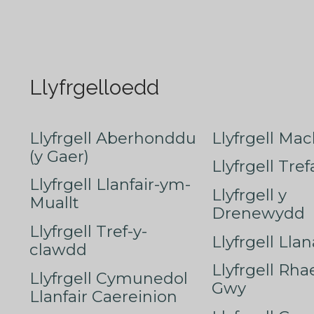
Llyfrgelloedd
Llyfrgell Aberhonddu
Llyfrgell Mac
(y Gaer)
Llyfrgell Tre
Llyfrgell Llanfair-ym-
Llyfrgell y
Muallt
Drenewydd
Llyfrgell Tref-y-
Llyfrgell Lla
clawdd
Llyfrgell Rha
Llyfrgell Cymunedol
Gwy
Llanfair Caereinion