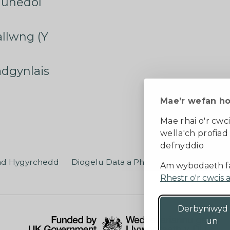
munedol
rallwng (Y
radgynlais
Mae’r wefan h
Mae rhai o'r cwci
wella'ch profiad
defnyddio
ad Hygyrchedd
Diogelu Data a Phreifatrwydd
Teler
Am wybodaeth fa
Rhestr o'r cwcis 
Derbyniwyd
un