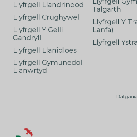
Llyfrgell Gy
Llyfrgell Llandrindod
Talgarth
Llyfrgell Crughywel
Llyfrgell Y T
Llyfrgell Y Gelli
Lanfa)
Gandryll
Llyfrgell Yst
Llyfrgell Llanidloes
Llyfrgell Gymunedol
Llanwrtyd
Datgani