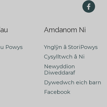
fau
Amdanom Ni
au Powys
Ynglŷn â StoriPowys
Cysylltwch â Ni
Newyddion
Diweddaraf
Dywedwch eich barn
Facebook