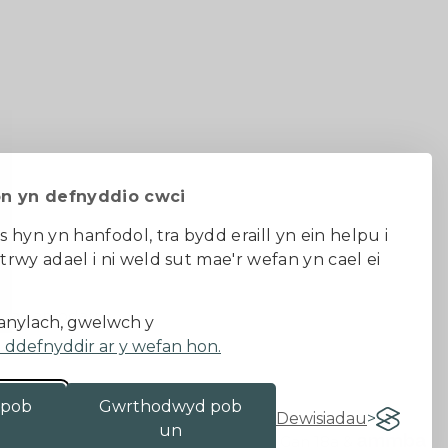
on yn defnyddio cwci
s hyn yn hanfodol, tra bydd eraill yn ein helpu i
 trwy adael i ni weld sut mae'r wefan yn cael ei
au ac amodau
nylach, gwelwch y
a ddefnyddir ar y wefan hon.
 pob
Gwrthodwyd pob
Dewisiadau
un
Gan 18a
&