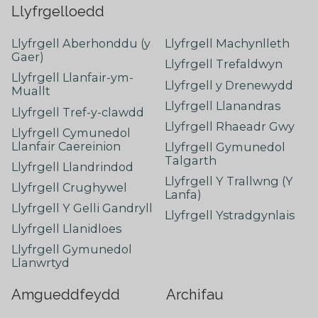
Llyfrgelloedd
Llyfrgell Aberhonddu (y
Llyfrgell Machynlleth
Gaer)
Llyfrgell Trefaldwyn
Llyfrgell Llanfair-ym-
Llyfrgell y Drenewydd
Muallt
Llyfrgell Llanandras
Llyfrgell Tref-y-clawdd
Llyfrgell Rhaeadr Gwy
Llyfrgell Cymunedol
Llanfair Caereinion
Llyfrgell Gymunedol
Talgarth
Llyfrgell Llandrindod
Llyfrgell Y Trallwng (Y
Llyfrgell Crughywel
Lanfa)
Llyfrgell Y Gelli Gandryll
Llyfrgell Ystradgynlais
Llyfrgell Llanidloes
Llyfrgell Gymunedol
Llanwrtyd
Amgueddfeydd
Archifau