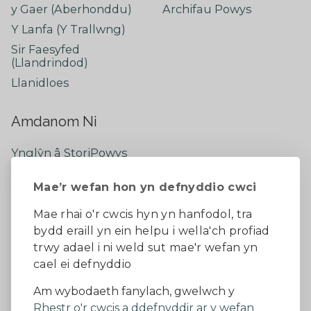
y Gaer (Aberhonddu)
Archifau Powys
Y Lanfa (Y Trallwng)
Sir Faesyfed
(Llandrindod)
Llanidloes
Amdanom Ni
Ynglŷn â StoriPowys
Cysylltwch â Ni
Mae’r wefan hon yn defnyddio cwci
Newyddion Diweddaraf
Dywedwch eich barn
Mae rhai o'r cwcis hyn yn hanfodol, tra
bydd eraill yn ein helpu i wella'ch profiad
Facebook
trwy adael i ni weld sut mae'r wefan yn
cael ei defnyddio
Datganiad Hygyrchedd
Am wybodaeth fanylach, gwelwch y
Rhestr o'r cwcis a ddefnyddir ar y wefan