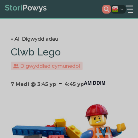
« All Digwyddiadau
Clwb Lego
Digwyddiad cymunedol
-
AM DDIM
7 Medi @ 3:45 yp
4:45 yp