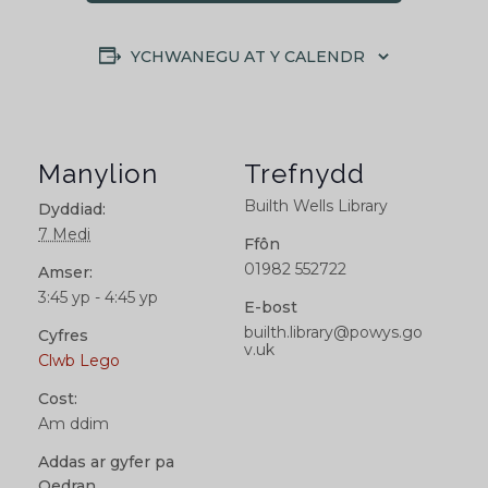
YCHWANEGU AT Y CALENDR
Manylion
Trefnydd
Builth Wells Library
Dyddiad:
7 Medi
Ffôn
01982 552722
Amser:
3:45 yp - 4:45 yp
E-bost
builth.library@powys.go
Cyfres
v.uk
Clwb Lego
Cost:
Am ddim
Addas ar gyfer pa
Oedran