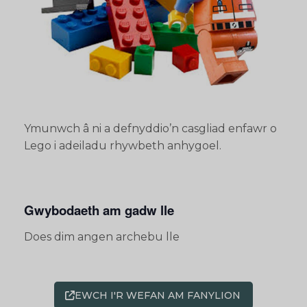
Ymunwch â ni a defnyddio’n casgliad enfawr o
Lego i adeiladu rhywbeth anhygoel.
Gwybodaeth am gadw lle
Does dim angen archebu lle
EWCH I'R WEFAN AM FANYLION