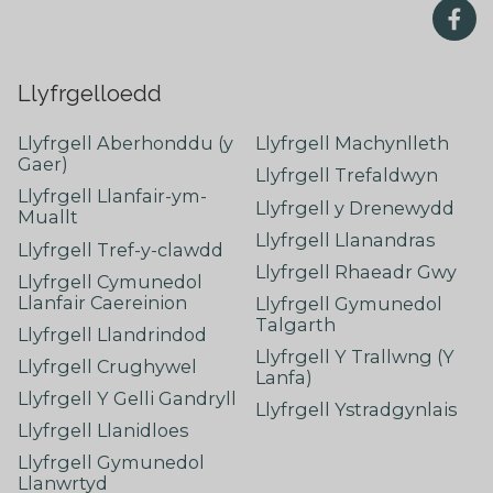
Llyfrgelloedd
Llyfrgell Aberhonddu (y
Llyfrgell Machynlleth
Gaer)
Llyfrgell Trefaldwyn
Llyfrgell Llanfair-ym-
Llyfrgell y Drenewydd
Muallt
Llyfrgell Llanandras
Llyfrgell Tref-y-clawdd
Llyfrgell Rhaeadr Gwy
Llyfrgell Cymunedol
Llanfair Caereinion
Llyfrgell Gymunedol
Talgarth
Llyfrgell Llandrindod
Llyfrgell Y Trallwng (Y
Llyfrgell Crughywel
Lanfa)
Llyfrgell Y Gelli Gandryll
Llyfrgell Ystradgynlais
Llyfrgell Llanidloes
Llyfrgell Gymunedol
Llanwrtyd