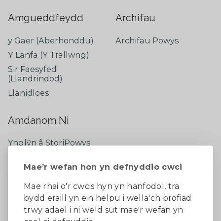
Amgueddfeydd
Archifau
y Gaer (Aberhonddu)
Archifau Powys
Y Lanfa (Y Trallwng)
Sir Faesyfed
(Llandrindod)
Llanidloes
Amdanom Ni
Ynglŷn â StoriPowys
Cysylltwch â Ni
Mae’r wefan hon yn defnyddio cwci
Newyddion Diweddaraf
Dywedwch eich barn
Mae rhai o'r cwcis hyn yn hanfodol, tra
bydd eraill yn ein helpu i wella'ch profiad
Facebook
trwy adael i ni weld sut mae'r wefan yn