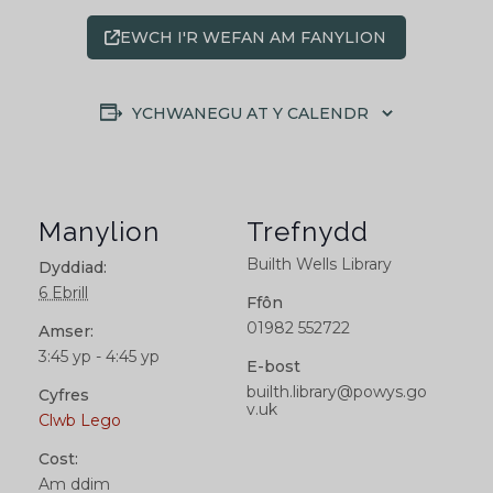
EWCH I'R WEFAN AM FANYLION
YCHWANEGU AT Y CALENDR
Manylion
Trefnydd
Builth Wells Library
Dyddiad:
6 Ebrill
Ffôn
01982 552722
Amser:
3:45 yp - 4:45 yp
E-bost
builth.library@powys.go
Cyfres
v.uk
Clwb Lego
Cost:
Am ddim