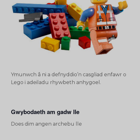
Ymunwch â ni a defnyddio’n casgliad enfawr o
Lego i adeiladu rhywbeth anhygoel.
Gwybodaeth am gadw lle
Does dim angen archebu lle