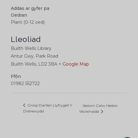
Addas ar gyfer pa
Oedran
Plant (0-12 oed)
Lleoliad
Builth Wells Library
Antur Gwy, Park Road
Builth Wells
,
LD2 3BA
+ Google Map
Ffôn
01982 552722
Grŵp Darllen Llyfrygell Y
Sesiwn Galw Heibio
Drenewydd
Wcreinaidd