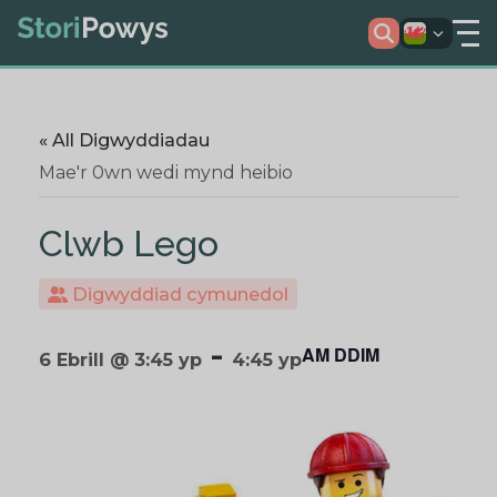
« All Digwyddiadau
Mae'r 0wn wedi mynd heibio
Clwb Lego
Digwyddiad cymunedol
-
AM DDIM
6 Ebrill @ 3:45 yp
4:45 yp