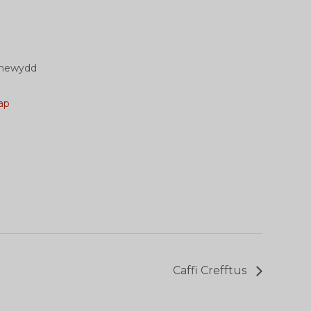
renewydd
ap
Caffi Crefftus