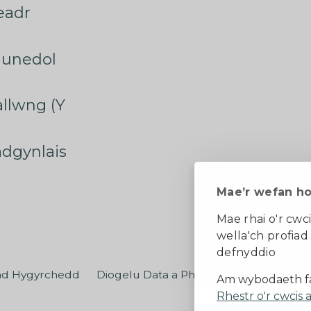
eadr
munedol
rallwng (Y
radgynlais
Mae’r wefan h
Mae rhai o'r cwci
wella'ch profiad
defnyddio
ad Hygyrchedd
Diogelu Data a Phreifatrwydd
Teler
Am wybodaeth fa
Rhestr o'r cwcis 