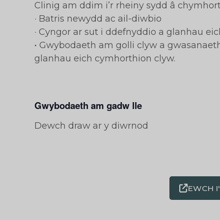
Clinig am ddim i’r rheiny sydd â chymhort
· Batris newydd ac ail-diwbio
· Cyngor ar sut i ddefnyddio a glanhau e
• Gwybodaeth am golli clyw a gwasanaetha
glanhau eich cymhorthion clyw.
Gwybodaeth am gadw lle
Dewch draw ar y diwrnod
EWCH I