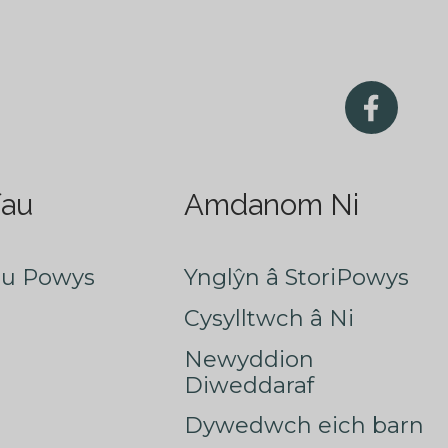
fau
Amdanom Ni
au Powys
Ynglŷn â StoriPowys
Cysylltwch â Ni
Newyddion
Diweddaraf
Dywedwch eich barn