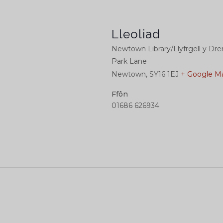
Lleoliad
Newtown Library/Llyfrgell y D
Park Lane
Newtown
,
SY16 1EJ
+ Google M
Ffôn
01686 626934