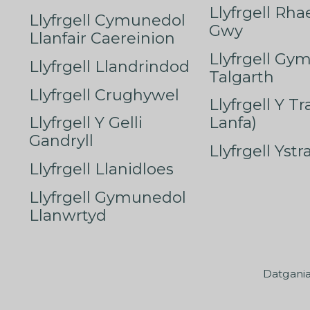
Llyfrgell Rha
Llyfrgell Cymunedol
Gwy
Llanfair Caereinion
Llyfrgell Gy
Llyfrgell Llandrindod
Talgarth
Llyfrgell Crughywel
Llyfrgell Y T
Llyfrgell Y Gelli
Lanfa)
Gandryll
Llyfrgell Yst
Llyfrgell Llanidloes
Llyfrgell Gymunedol
Llanwrtyd
Datgani