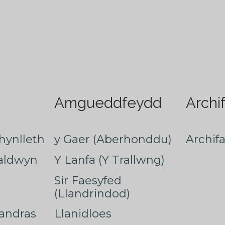
Amgueddfeydd
Archi
hynlleth
y Gaer (Aberhonddu)
Archif
faldwyn
Y Lanfa (Y Trallwng)
Sir Faesyfed
(Llandrindod)
nandras
Llanidloes