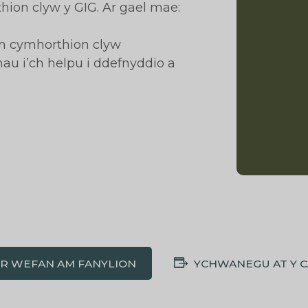
hion clyw y GIG. Ar gael mae:
ich cymhorthion clyw
u i’ch helpu i ddefnyddio a
'R WEFAN AM FANYLION
YCHWANEGU AT Y 