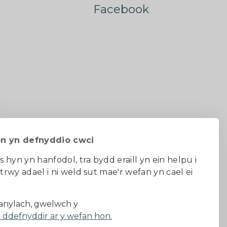
Facebook
on yn defnyddio cwci
s hyn yn hanfodol, tra bydd eraill yn ein helpu i
 trwy adael i ni weld sut mae'r wefan yn cael ei
au ac amodau
nylach, gwelwch y
a ddefnyddir ar y wefan hon.