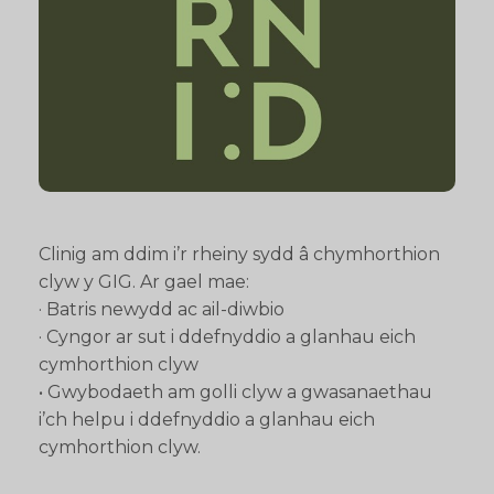
Clinig am ddim i’r rheiny sydd â chymhorthion
clyw y GIG. Ar gael mae:
· Batris newydd ac ail-diwbio
· Cyngor ar sut i ddefnyddio a glanhau eich
cymhorthion clyw
• Gwybodaeth am golli clyw a gwasanaethau
i’ch helpu i ddefnyddio a glanhau eich
cymhorthion clyw.