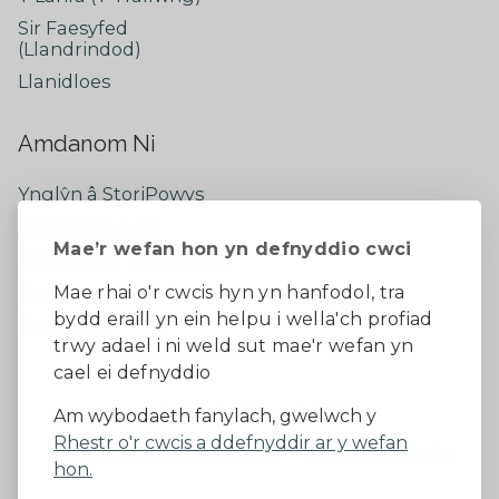
Sir Faesyfed
(Llandrindod)
Llanidloes
Amdanom Ni
Ynglŷn â StoriPowys
Cysylltwch â Ni
Mae’r wefan hon yn defnyddio cwci
Newyddion Diweddaraf
Dywedwch eich barn
Mae rhai o'r cwcis hyn yn hanfodol, tra
bydd eraill yn ein helpu i wella'ch profiad
Facebook
trwy adael i ni weld sut mae'r wefan yn
cael ei defnyddio
Datganiad Hygyrchedd
Am wybodaeth fanylach, gwelwch y
Rhestr o'r cwcis a ddefnyddir ar y wefan
Diogelu Data a Phreifatrwydd
Telerau ac amodau
hon.