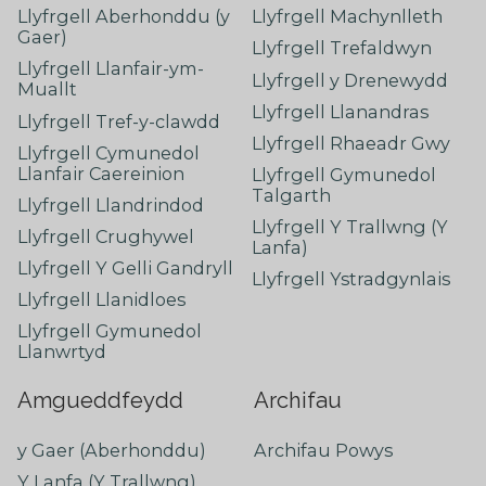
Llyfrgell Aberhonddu (y
Llyfrgell Machynlleth
Gaer)
Llyfrgell Trefaldwyn
Llyfrgell Llanfair-ym-
Llyfrgell y Drenewydd
Muallt
Llyfrgell Llanandras
Llyfrgell Tref-y-clawdd
Llyfrgell Rhaeadr Gwy
Llyfrgell Cymunedol
Llanfair Caereinion
Llyfrgell Gymunedol
Talgarth
Llyfrgell Llandrindod
Llyfrgell Y Trallwng (Y
Llyfrgell Crughywel
Lanfa)
Llyfrgell Y Gelli Gandryll
Llyfrgell Ystradgynlais
Llyfrgell Llanidloes
Llyfrgell Gymunedol
Llanwrtyd
Amgueddfeydd
Archifau
y Gaer (Aberhonddu)
Archifau Powys
Y Lanfa (Y Trallwng)