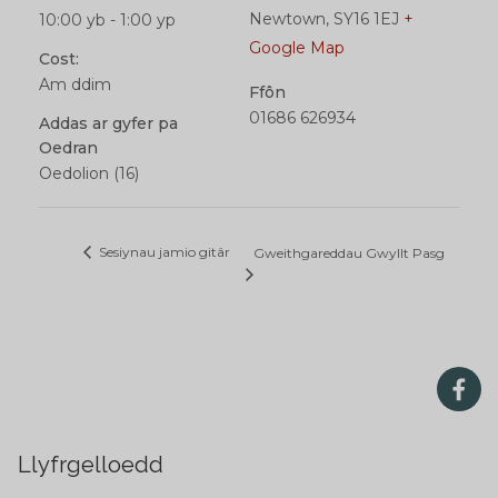
Newtown
,
SY16 1EJ
+
10:00 yb - 1:00 yp
Google Map
Cost:
Am ddim
Ffôn
01686 626934
Addas ar gyfer pa
Oedran
Oedolion (16)
Sesiynau jamio gitâr
Gweithgareddau Gwyllt Pasg
Llyfrgelloedd