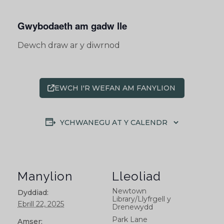
Gwybodaeth am gadw lle
Dewch draw ar y diwrnod
EWCH I'R WEFAN AM FANYLION
YCHWANEGU AT Y CALENDR
Manylion
Lleoliad
Newtown
Dyddiad:
Library/Llyfrgell y
Ebrill 22, 2025
Drenewydd
Park Lane
Amser: