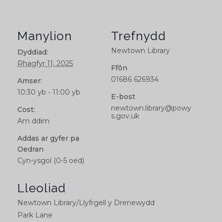
Manylion
Trefnydd
Newtown Library
Dyddiad:
Rhagfyr 11, 2025
Ffôn
01686 626934
Amser:
10:30 yb - 11:00 yb
E-bost
newtown.library@powy
Cost:
s.gov.uk
Am ddim
Addas ar gyfer pa
Oedran
Cyn-ysgol (0-5 oed)
Lleoliad
Newtown Library/Llyfrgell y Drenewydd
Park Lane