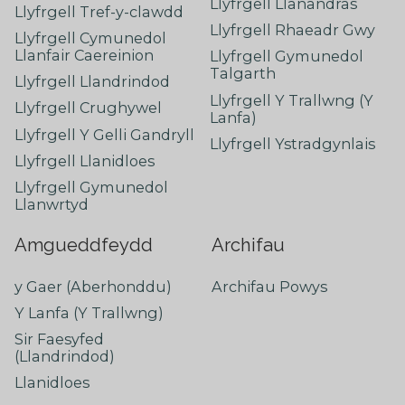
Llyfrgell Llanandras
Llyfrgell Tref-y-clawdd
Llyfrgell Rhaeadr Gwy
Llyfrgell Cymunedol
Llanfair Caereinion
Llyfrgell Gymunedol
Talgarth
Llyfrgell Llandrindod
Llyfrgell Y Trallwng (Y
Llyfrgell Crughywel
Lanfa)
Llyfrgell Y Gelli Gandryll
Llyfrgell Ystradgynlais
Llyfrgell Llanidloes
Llyfrgell Gymunedol
Llanwrtyd
Amgueddfeydd
Archifau
y Gaer (Aberhonddu)
Archifau Powys
Y Lanfa (Y Trallwng)
Sir Faesyfed
(Llandrindod)
Llanidloes