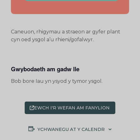
Caneuon, rhigymau a straeon ar gyfer plant
cyn oed ysgol a’u rhieni/gofalwyr.
Gwybodaeth am gadw lle
Bob bore Iau yn ysyod y tymor ysgol.
EWCH I'R WEFAN AM FANYLION
YCHWANEGU AT Y CALENDR