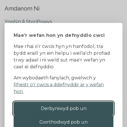
Amdanom Ni
Ynglŷn â StoriPowys
Cysylltwch â Ni
Mae’r wefan hon yn defnyddio cwci
Newyddion Diweddaraf
Dywedwch eich barn
Mae rhai o'r cwcis hyn yn hanfodol, tra
bydd eraill yn ein helpu i wella'ch profiad
Facebook
trwy adael i ni weld sut mae'r wefan yn
cael ei defnyddio
Datganiad Hygyrchedd
Am wybodaeth fanylach, gwelwch y
Rhestr o'r cwcis a ddefnyddir ar y wefan
Diogelu Data a Phreifatrwydd
Telerau ac amodau
hon.
Derbyniwyd pob un
©2026 - Cyngor Sir Powys
Gwrthodwyd pob un