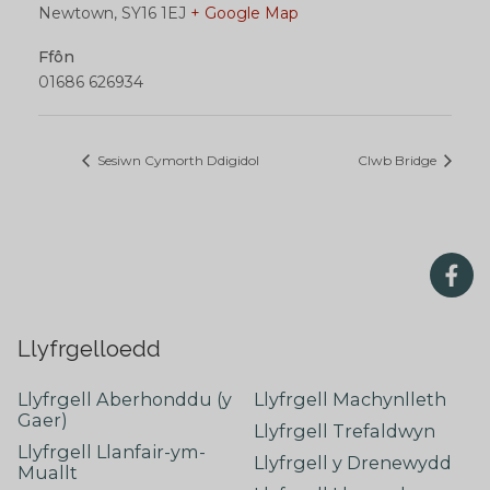
Newtown
,
SY16 1EJ
+ Google Map
Ffôn
01686 626934
Sesiwn Cymorth Ddigidol
Clwb Bridge
Llyfrgelloedd
Llyfrgell Aberhonddu (y
Llyfrgell Machynlleth
Gaer)
Llyfrgell Trefaldwyn
Llyfrgell Llanfair-ym-
Llyfrgell y Drenewydd
Muallt