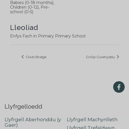
Babies (0-18 months),
Children (0-12), Pre-
school (0-5)
Lleoliad
Enfys Fach in Primary Primary School
Clwb Bridge
Grŵp Gwehyddu
Llyfrgelloedd
Llyfrgell Aberhonddu (y
Llyfrgell Machynlleth
Gaer)
Llyfrgell Trefaldwyn