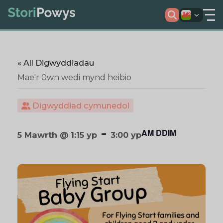
« All Digwyddiadau
Mae'r 0wn wedi mynd heibio
Digwyddiad cymunedol
-
AM DDIM
5 Mawrth @ 1:15 yp
3:00 yp