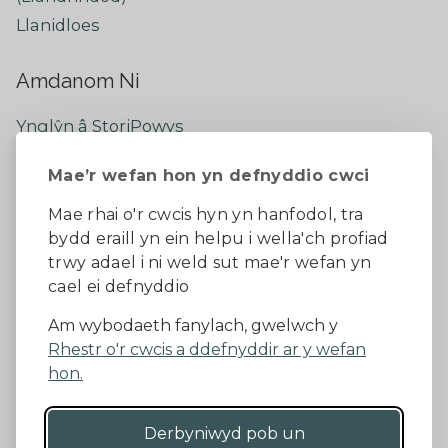
Llanidloes
Amdanom Ni
Ynglŷn â StoriPowys
Cysylltwch â Ni
Mae’r wefan hon yn defnyddio cwci
Newyddion Diweddaraf
Dywedwch eich barn
Mae rhai o'r cwcis hyn yn hanfodol, tra
bydd eraill yn ein helpu i wella'ch profiad
Facebook
trwy adael i ni weld sut mae'r wefan yn
cael ei defnyddio
Datganiad Hygyrchedd
Am wybodaeth fanylach, gwelwch y
Rhestr o'r cwcis a ddefnyddir ar y wefan
Diogelu Data a Phreifatrwydd
Telerau ac amodau
hon.
Derbyniwyd pob un