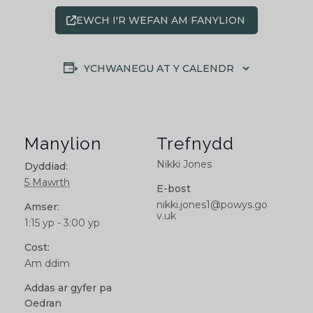
EWCH I'R WEFAN AM FANYLION
YCHWANEGU AT Y CALENDR
Manylion
Trefnydd
Nikki Jones
Dyddiad:
5 Mawrth
E-bost
nikki.jones1@powys.go
Amser:
v.uk
1:15 yp - 3:00 yp
Cost:
Am ddim
Addas ar gyfer pa
Oedran