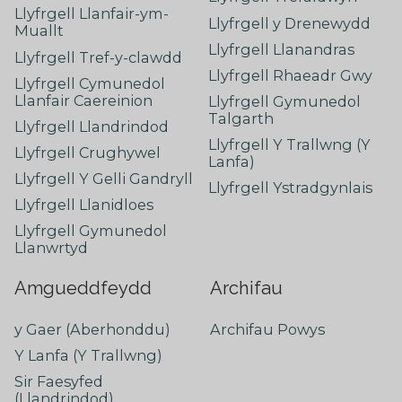
Llyfrgell Llanfair-ym-
Llyfrgell y Drenewydd
Muallt
Llyfrgell Llanandras
Llyfrgell Tref-y-clawdd
Llyfrgell Rhaeadr Gwy
Llyfrgell Cymunedol
Llanfair Caereinion
Llyfrgell Gymunedol
Talgarth
Llyfrgell Llandrindod
Llyfrgell Y Trallwng (Y
Llyfrgell Crughywel
Lanfa)
Llyfrgell Y Gelli Gandryll
Llyfrgell Ystradgynlais
Llyfrgell Llanidloes
Llyfrgell Gymunedol
Llanwrtyd
Amgueddfeydd
Archifau
y Gaer (Aberhonddu)
Archifau Powys
Y Lanfa (Y Trallwng)
Sir Faesyfed
(Llandrindod)