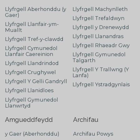
Llyfrgell Aberhonddu (y
Llyfrgell Machynlleth
Gaer)
Llyfrgell Trefaldwyn
Llyfrgell Llanfair-ym-
Llyfrgell y Drenewydd
Muallt
Llyfrgell Llanandras
Llyfrgell Tref-y-clawdd
Llyfrgell Rhaeadr Gwy
Llyfrgell Cymunedol
Llanfair Caereinion
Llyfrgell Gymunedol
Talgarth
Llyfrgell Llandrindod
Llyfrgell Y Trallwng (Y
Llyfrgell Crughywel
Lanfa)
Llyfrgell Y Gelli Gandryll
Llyfrgell Ystradgynlais
Llyfrgell Llanidloes
Llyfrgell Gymunedol
Llanwrtyd
Amgueddfeydd
Archifau
y Gaer (Aberhonddu)
Archifau Powys