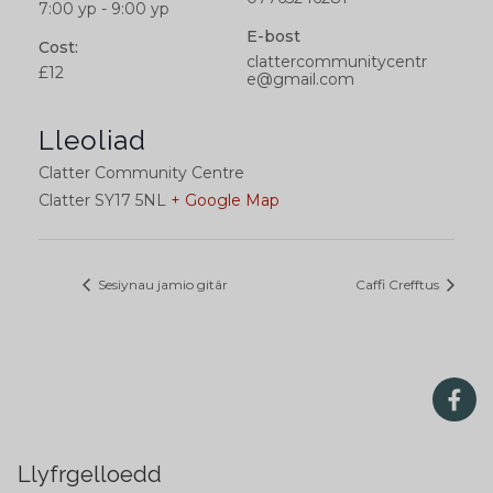
7:00 yp - 9:00 yp
E-bost
Cost:
clattercommunitycentr
£12
e@gmail.com
Lleoliad
Clatter Community Centre
Clatter
SY17 5NL
+ Google Map
Sesiynau jamio gitâr
Caffi Crefftus
Llyfrgelloedd