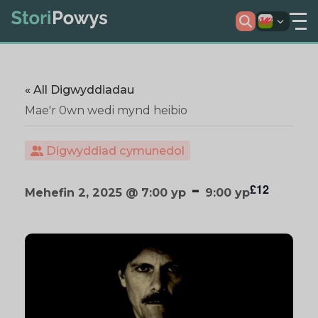
« All Digwyddiadau
Mae'r 0wn wedi mynd heibio
Digwyddiad cymunedol
-
£12
Mehefin 2, 2025 @ 7:00 yp
9:00 yp