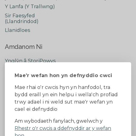
Y Lanfa (Y Trallwng)
Sir Faesyfed
(Llandrindod)
Llanidloes
Amdanom Ni
Ynglŷn â StoriPowys
Cysylltwch â Ni
Mae’r wefan hon yn defnyddio cwci
Newyddion Diweddaraf
Dywedwch eich barn
Mae rhai o'r cwcis hyn yn hanfodol, tra
bydd eraill yn ein helpu i wella'ch profiad
Facebook
trwy adael i ni weld sut mae'r wefan yn
cael ei defnyddio
Datganiad Hygyrchedd
Am wybodaeth fanylach, gwelwch y
Rhestr o'r cwcis a ddefnyddir ar y wefan
Diogelu Data a Phreifatrwydd
Telerau ac amodau
hon.