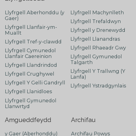
Llyfrgell Aberhonddu (y
Llyfrgell Machynlleth
Gaer)
Llyfrgell Trefaldwyn
Llyfrgell Llanfair-ym-
Llyfrgell y Drenewydd
Muallt
Llyfrgell Llanandras
Llyfrgell Tref-y-clawdd
Llyfrgell Rhaeadr Gwy
Llyfrgell Cymunedol
Llanfair Caereinion
Llyfrgell Gymunedol
Talgarth
Llyfrgell Llandrindod
Llyfrgell Y Trallwng (Y
Llyfrgell Crughywel
Lanfa)
Llyfrgell Y Gelli Gandryll
Llyfrgell Ystradgynlais
Llyfrgell Llanidloes
Llyfrgell Gymunedol
Llanwrtyd
Amgueddfeydd
Archifau
y Gaer (Aberhonddu)
Archifau Powys