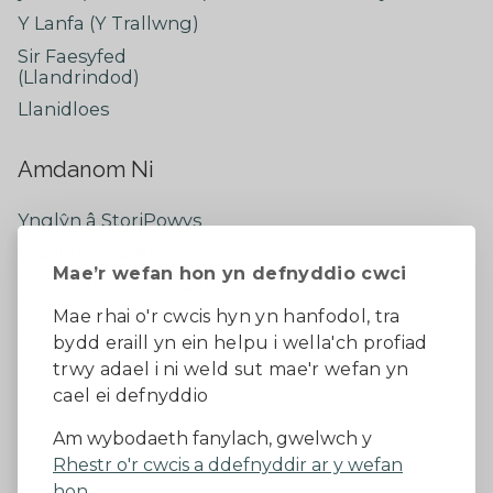
Y Lanfa (Y Trallwng)
Sir Faesyfed
(Llandrindod)
Llanidloes
Amdanom Ni
Ynglŷn â StoriPowys
Cysylltwch â Ni
Mae’r wefan hon yn defnyddio cwci
Newyddion Diweddaraf
Dywedwch eich barn
Mae rhai o'r cwcis hyn yn hanfodol, tra
bydd eraill yn ein helpu i wella'ch profiad
Facebook
trwy adael i ni weld sut mae'r wefan yn
cael ei defnyddio
Datganiad Hygyrchedd
Am wybodaeth fanylach, gwelwch y
Rhestr o'r cwcis a ddefnyddir ar y wefan
Diogelu Data a Phreifatrwydd
Telerau ac amodau
hon.