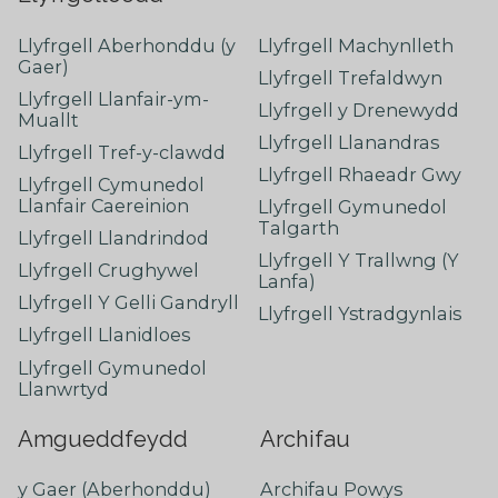
Llyfrgell Aberhonddu (y
Llyfrgell Machynlleth
Gaer)
Llyfrgell Trefaldwyn
Llyfrgell Llanfair-ym-
Llyfrgell y Drenewydd
Muallt
Llyfrgell Llanandras
Llyfrgell Tref-y-clawdd
Llyfrgell Rhaeadr Gwy
Llyfrgell Cymunedol
Llanfair Caereinion
Llyfrgell Gymunedol
Talgarth
Llyfrgell Llandrindod
Llyfrgell Y Trallwng (Y
Llyfrgell Crughywel
Lanfa)
Llyfrgell Y Gelli Gandryll
Llyfrgell Ystradgynlais
Llyfrgell Llanidloes
Llyfrgell Gymunedol
Llanwrtyd
Amgueddfeydd
Archifau
y Gaer (Aberhonddu)
Archifau Powys