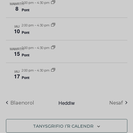
2:00 pm
-
4:30 pm
MAWRTH
8
Pont
2:00 pm
-
4:30 pm
IAU
10
Pont
2:00 pm
-
4:30 pm
MAWRTH
15
Pont
2:00 pm
-
4:30 pm
IAU
17
Pont
Heddiw
Digwyddiadau
Blaenorol
Nesaf
TANYSGRIFIO I’R CALENDR