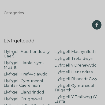
Categories:
Llyfrgelloedd
Llyfrgell Aberhonddu (y
Llyfrgell Machynlleth
Gaer)
Llyfrgell Trefaldwyn
Llyfrgell Llanfair-ym-
Llyfrgell y Drenewydd
Muallt
Llyfrgell Llanandras
Llyfrgell Tref-y-clawdd
Llyfrgell Rhaeadr Gwy
Llyfrgell Cymunedol
Llanfair Caereinion
Llyfrgell Gymunedol
Talgarth
Llyfrgell Llandrindod
Llyfrgell Y Trallwng (Y
Llyfrgell Crughywel
Lanfa)