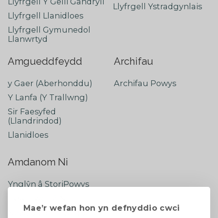
Llyfrgell Y Gelli Gandryll
Llyfrgell Ystradgynlais
Llyfrgell Llanidloes
Llyfrgell Gymunedol
Llanwrtyd
Amgueddfeydd
Archifau
y Gaer (Aberhonddu)
Archifau Powys
Y Lanfa (Y Trallwng)
Sir Faesyfed
(Llandrindod)
Llanidloes
Amdanom Ni
Ynglŷn â StoriPowys
Cysylltwch â Ni
Mae’r wefan hon yn defnyddio cwci
Newyddion Diweddaraf