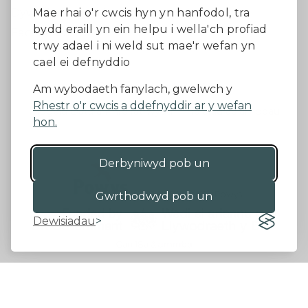
Dywedwch eich barn
Mae rhai o'r cwcis hyn yn hanfodol, tra
bydd eraill yn ein helpu i wella'ch profiad
Facebook
trwy adael i ni weld sut mae'r wefan yn
cael ei defnyddio
Datganiad Hygyrchedd
Am wybodaeth fanylach, gwelwch y
Rhestr o'r cwcis a ddefnyddir ar y wefan
Diogelu Data a Phreifatrwydd
Telerau ac amodau
hon.
Derbyniwyd pob un
©2026 - Cyngor Sir Powys
Gwrthodwyd pob un
Dewisiadau
Gan 18a
&