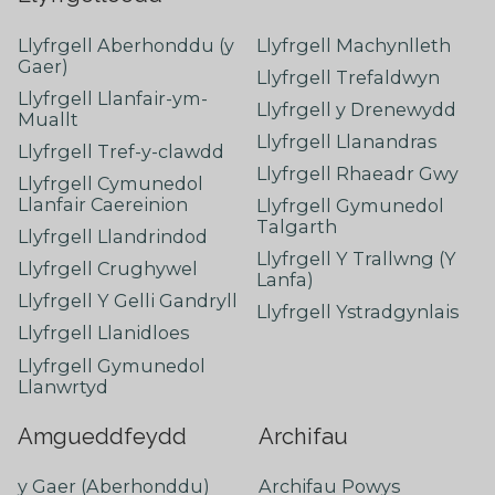
Llyfrgell Aberhonddu (y
Llyfrgell Machynlleth
Gaer)
Llyfrgell Trefaldwyn
Llyfrgell Llanfair-ym-
Llyfrgell y Drenewydd
Muallt
Llyfrgell Llanandras
Llyfrgell Tref-y-clawdd
Llyfrgell Rhaeadr Gwy
Llyfrgell Cymunedol
Llanfair Caereinion
Llyfrgell Gymunedol
Talgarth
Llyfrgell Llandrindod
Llyfrgell Y Trallwng (Y
Llyfrgell Crughywel
Lanfa)
Llyfrgell Y Gelli Gandryll
Llyfrgell Ystradgynlais
Llyfrgell Llanidloes
Llyfrgell Gymunedol
Llanwrtyd
Amgueddfeydd
Archifau
y Gaer (Aberhonddu)
Archifau Powys