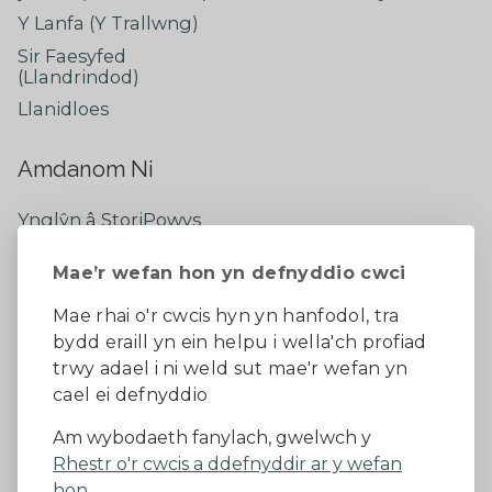
Y Lanfa (Y Trallwng)
Sir Faesyfed
(Llandrindod)
Llanidloes
Amdanom Ni
Ynglŷn â StoriPowys
Cysylltwch â Ni
Mae’r wefan hon yn defnyddio cwci
Newyddion Diweddaraf
Dywedwch eich barn
Mae rhai o'r cwcis hyn yn hanfodol, tra
bydd eraill yn ein helpu i wella'ch profiad
Facebook
trwy adael i ni weld sut mae'r wefan yn
cael ei defnyddio
Datganiad Hygyrchedd
Am wybodaeth fanylach, gwelwch y
Rhestr o'r cwcis a ddefnyddir ar y wefan
Diogelu Data a Phreifatrwydd
Telerau ac amodau
hon.