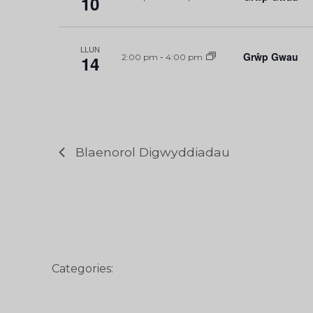
10
LLUN
Grŵp Gwau
14
2:00 pm
-
4:00 pm
Blaenorol
Digwyddiadau
Categories: