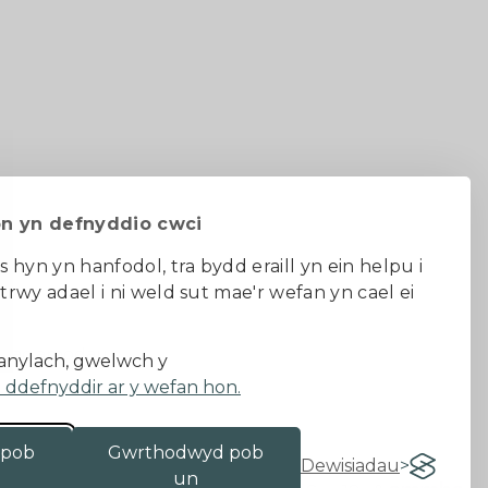
on yn defnyddio cwci
s hyn yn hanfodol, tra bydd eraill yn ein helpu i
 trwy adael i ni weld sut mae'r wefan yn cael ei
au ac amodau
nylach, gwelwch y
a ddefnyddir ar y wefan hon.
 pob
Gwrthodwyd pob
Dewisiadau
un