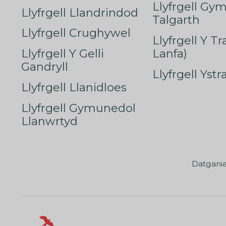
Llyfrgell Gy
Llyfrgell Llandrindod
Talgarth
Llyfrgell Crughywel
Llyfrgell Y T
Llyfrgell Y Gelli
Lanfa)
Gandryll
Llyfrgell Yst
Llyfrgell Llanidloes
Llyfrgell Gymunedol
Llanwrtyd
Datgani