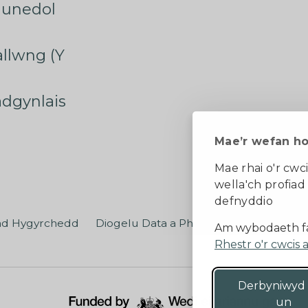
munedol
rallwng (Y
radgynlais
Mae’r wefan h
Mae rhai o'r cwci
wella'ch profiad
defnyddio
ad Hygyrchedd
Diogelu Data a Phreifatrwydd
Teler
Am wybodaeth fa
Rhestr o'r cwcis 
Derbyniwyd
un