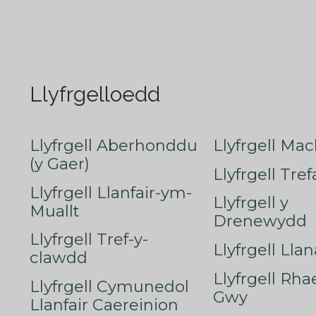
Llyfrgelloedd
Llyfrgell Aberhonddu
Llyfrgell Mac
(y Gaer)
Llyfrgell Tre
Llyfrgell Llanfair-ym-
Llyfrgell y
Muallt
Drenewydd
Llyfrgell Tref-y-
Llyfrgell Lla
clawdd
Llyfrgell Rha
Llyfrgell Cymunedol
Gwy
Llanfair Caereinion