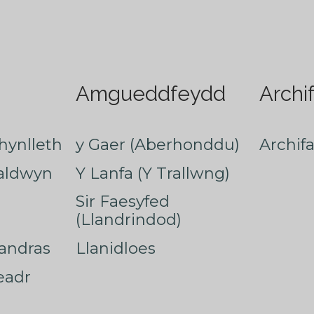
Amgueddfeydd
Archi
hynlleth
y Gaer (Aberhonddu)
Archif
faldwyn
Y Lanfa (Y Trallwng)
Sir Faesyfed
(Llandrindod)
nandras
Llanidloes
eadr