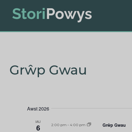
Grŵp Gwau
Awst 2026
IAU
Grŵp Gwau
6
2:00 pm
-
4:00 pm