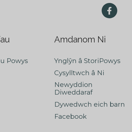
fau
Amdanom Ni
au Powys
Ynglŷn â StoriPowys
Cysylltwch â Ni
Newyddion
Diweddaraf
Dywedwch eich barn
Facebook