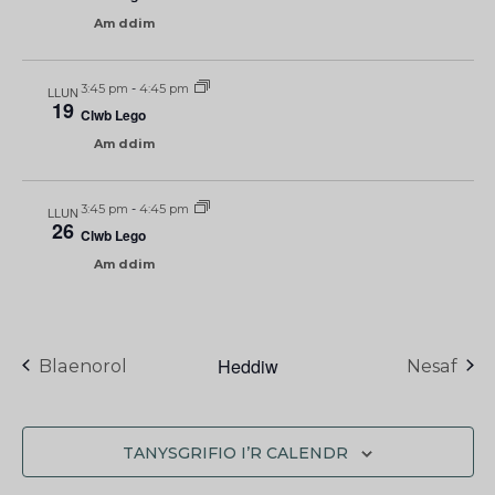
Am ddim
3:45 pm
-
4:45 pm
LLUN
19
Clwb Lego
Am ddim
3:45 pm
-
4:45 pm
LLUN
26
Clwb Lego
Am ddim
Heddiw
Digwyddiadau
Blaenorol
Nesaf
TANYSGRIFIO I’R CALENDR