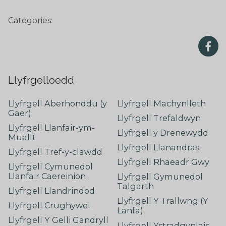
Categories:
Llyfrgelloedd
Llyfrgell Aberhonddu (y
Llyfrgell Machynlleth
Gaer)
Llyfrgell Trefaldwyn
Llyfrgell Llanfair-ym-
Llyfrgell y Drenewydd
Muallt
Llyfrgell Llanandras
Llyfrgell Tref-y-clawdd
Llyfrgell Rhaeadr Gwy
Llyfrgell Cymunedol
Llanfair Caereinion
Llyfrgell Gymunedol
Talgarth
Llyfrgell Llandrindod
Llyfrgell Y Trallwng (Y
Llyfrgell Crughywel
Lanfa)
Llyfrgell Y Gelli Gandryll
Llyfrgell Ystradgynlais