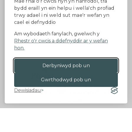
Dywedwch eich barn
Mae rhai o'r cwcis hyn yn hanfodol, tra
bydd eraill yn ein helpu i wella'ch profiad
Facebook
trwy adael i ni weld sut mae'r wefan yn
cael ei defnyddio
Datganiad Hygyrchedd
Am wybodaeth fanylach, gwelwch y
Rhestr o'r cwcis a ddefnyddir ar y wefan
Diogelu Data a Phreifatrwydd
Telerau ac amodau
hon.
Derbyniwyd pob un
©2026 - Cyngor Sir Powys
Gwrthodwyd pob un
Dewisiadau
Gan 18a
&