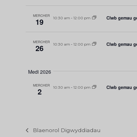
MERCHER
Clwb gemau ge
10:30 am
-
12:00 pm
19
MERCHER
Clwb gemau ge
10:30 am
-
12:00 pm
26
Medi 2026
MERCHER
Clwb gemau ge
10:30 am
-
12:00 pm
2
Blaenorol
Digwyddiadau