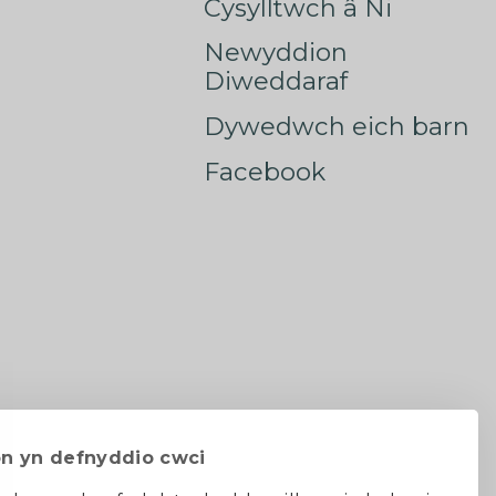
Cysylltwch â Ni
Newyddion
Diweddaraf
Dywedwch eich barn
Facebook
on yn defnyddio cwci