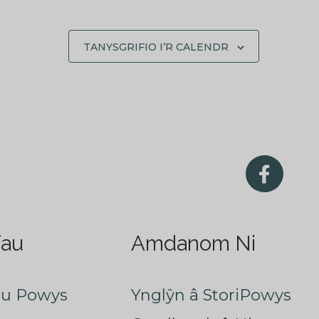
TANYSGRIFIO I’R CALENDR
fau
Amdanom Ni
au Powys
Ynglŷn â StoriPowys