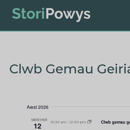
Clwb Gemau Geiri
Awst 2026
MERCHER
Clwb gemau ge
10:30 am
-
12:00 pm
12