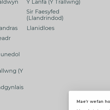
faldwyn
Y Lanfa (Y Trallwng)
Sir Faesyfed
(Llandrindod)
nandras
Llanidloes
eadr
munedol
rallwng (Y
radgynlais
Mae’r wefan h