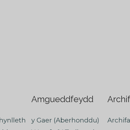
Amgueddfeydd
Archi
hynlleth
y Gaer (Aberhonddu)
Archif