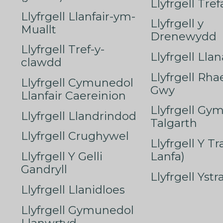
Llyfrgell Tre
Llyfrgell Llanfair-ym-
Llyfrgell y
Muallt
Drenewydd
Llyfrgell Tref-y-
Llyfrgell Lla
clawdd
Llyfrgell Rha
Llyfrgell Cymunedol
Gwy
Llanfair Caereinion
Llyfrgell Gy
Llyfrgell Llandrindod
Talgarth
Llyfrgell Crughywel
Llyfrgell Y T
Llyfrgell Y Gelli
Lanfa)
Gandryll
Llyfrgell Yst
Llyfrgell Llanidloes
Llyfrgell Gymunedol
Llanwrtyd