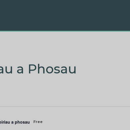
au a Phosau
iriau a phosau
Free