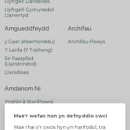
Llyfrgell Llanidloes
Llyfrgell Gymunedol
Llanwrtyd
Amgueddfeydd
Archifau
y Gaer (Aberhonddu)
Archifau Powys
Y Lanfa (Y Trallwng)
Sir Faesyfed
(Llandrindod)
Llanidloes
Amdanom Ni
Ynglŷn â StoriPowys
Cysylltwch â Ni
Mae’r wefan hon yn defnyddio cwci
Newyddion Diweddaraf
Dywedwch eich barn
Mae rhai o'r cwcis hyn yn hanfodol, tra