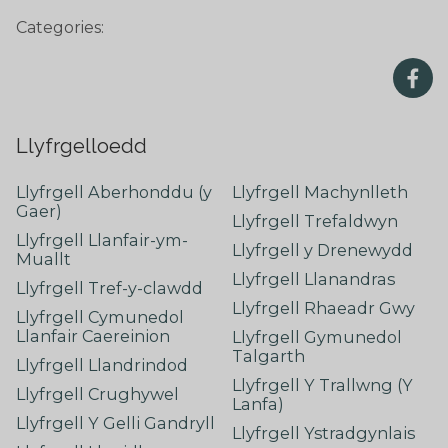
Categories:
Llyfrgelloedd
Llyfrgell Aberhonddu (y
Llyfrgell Machynlleth
Gaer)
Llyfrgell Trefaldwyn
Llyfrgell Llanfair-ym-
Llyfrgell y Drenewydd
Muallt
Llyfrgell Llanandras
Llyfrgell Tref-y-clawdd
Llyfrgell Rhaeadr Gwy
Llyfrgell Cymunedol
Llanfair Caereinion
Llyfrgell Gymunedol
Talgarth
Llyfrgell Llandrindod
Llyfrgell Y Trallwng (Y
Llyfrgell Crughywel
Lanfa)
Llyfrgell Y Gelli Gandryll
Llyfrgell Ystradgynlais