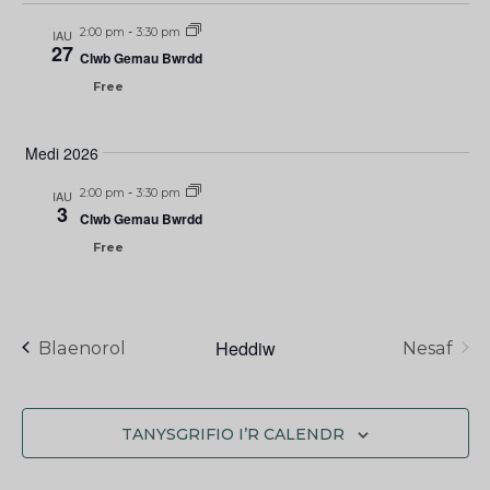
2:00 pm
-
3:30 pm
IAU
27
Clwb Gemau Bwrdd
Free
Medi 2026
2:00 pm
-
3:30 pm
IAU
3
Clwb Gemau Bwrdd
Free
Heddiw
Digwyddiadau
Blaenorol
Nesaf
TANYSGRIFIO I’R CALENDR