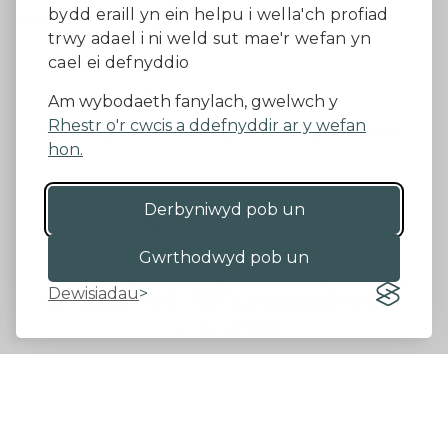
bydd eraill yn ein helpu i wella'ch profiad
Facebook
trwy adael i ni weld sut mae'r wefan yn
cael ei defnyddio
Datganiad Hygyrchedd
Am wybodaeth fanylach, gwelwch y
Rhestr o'r cwcis a ddefnyddir ar y wefan
Diogelu Data a Phreifatrwydd
Telerau ac amodau
hon.
Derbyniwyd pob un
©2026 - Cyngor Sir Powys
Gwrthodwyd pob un
Dewisiadau
Gan 18a
&