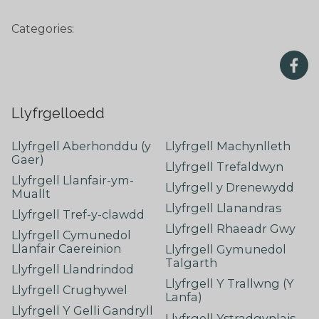
Categories:
Llyfrgelloedd
Llyfrgell Aberhonddu (y
Llyfrgell Machynlleth
Gaer)
Llyfrgell Trefaldwyn
Llyfrgell Llanfair-ym-
Llyfrgell y Drenewydd
Muallt
Llyfrgell Llanandras
Llyfrgell Tref-y-clawdd
Llyfrgell Rhaeadr Gwy
Llyfrgell Cymunedol
Llanfair Caereinion
Llyfrgell Gymunedol
Talgarth
Llyfrgell Llandrindod
Llyfrgell Y Trallwng (Y
Llyfrgell Crughywel
Lanfa)
Llyfrgell Y Gelli Gandryll
Llyfrgell Ystradgynlais