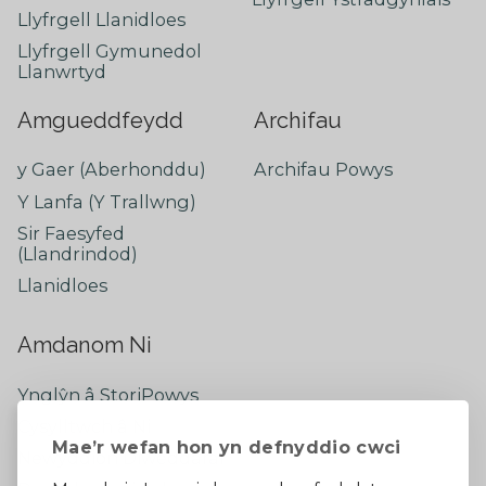
Llyfrgell Llanidloes
Llyfrgell Gymunedol
Llanwrtyd
Amgueddfeydd
Archifau
y Gaer (Aberhonddu)
Archifau Powys
Y Lanfa (Y Trallwng)
Sir Faesyfed
(Llandrindod)
Llanidloes
Amdanom Ni
Ynglŷn â StoriPowys
Cysylltwch â Ni
Mae’r wefan hon yn defnyddio cwci
Newyddion Diweddaraf