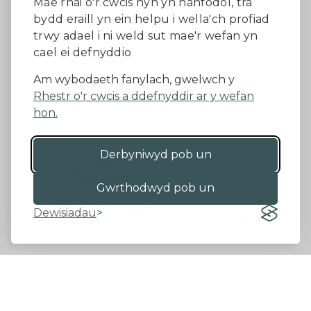
Dywedwch eich barn
Mae rhai o'r cwcis hyn yn hanfodol, tra
bydd eraill yn ein helpu i wella'ch profiad
Facebook
trwy adael i ni weld sut mae'r wefan yn
cael ei defnyddio
Datganiad Hygyrchedd
Am wybodaeth fanylach, gwelwch y
Rhestr o'r cwcis a ddefnyddir ar y wefan
Diogelu Data a Phreifatrwydd
Telerau ac amodau
hon.
Derbyniwyd pob un
©2026 - Cyngor Sir Powys
Gwrthodwyd pob un
Dewisiadau
Gan 18a
&