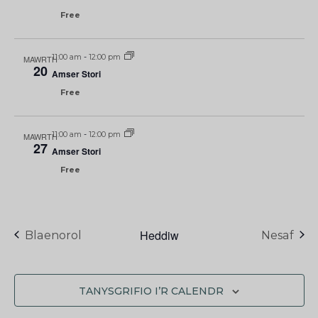
Free
11:00 am
-
12:00 pm
MAWRTH
20
Amser Stori
Free
11:00 am
-
12:00 pm
MAWRTH
27
Amser Stori
Free
Heddiw
Digwyddiadau
Blaenorol
Nesaf
TANYSGRIFIO I’R CALENDR