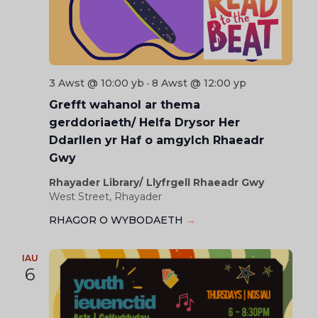
3 Awst @ 10:00 yb
8 Awst @ 12:00 yp
-
Grefft wahanol ar thema
gerddoriaeth/ Helfa Drysor Her
Ddarllen yr Haf o amgylch Rhaeadr
Gwy
Rhayader Library/ Llyfrgell Rhaeadr Gwy
West Street, Rhayader
RHAGOR O WYBODAETH
→
IAU
6