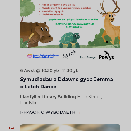
6 Awst @ 10:30 yb
11:30 yb
-
Symudiadau a Ddawns gyda Jemma
o Latch Dance
Llanfyllin Library Building
High Street,
Llanfyllin
RHAGOR O WYBODAETH
→
IAU