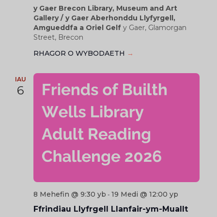
y Gaer Brecon Library, Museum and Art
Gallery / y Gaer Aberhonddu Llyfyrgell,
Amgueddfa a Oriel Gelf
y Gaer, Glamorgan
Street, Brecon
RHAGOR O WYBODAETH
→
IAU
6
8 Mehefin @ 9:30 yb
19 Medi @ 12:00 yp
-
Ffrindiau Llyfrgell Llanfair-ym-Muallt