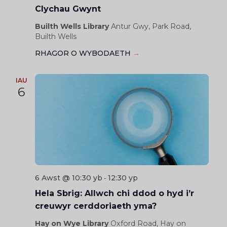
Clychau Gwynt
Builth Wells Library
Antur Gwy, Park Road,
Builth Wells
RHAGOR O WYBODAETH
→
IAU
6
6 Awst @ 10:30 yb
12:30 yp
-
Hela Sbrig: Allwch chi ddod o hyd i’r
creuwyr cerddoriaeth yma?
Hay on Wye Library
Oxford Road, Hay on