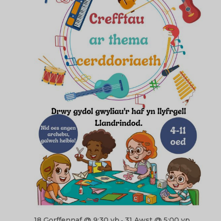
18 Gorffennaf @ 9:30 yb
31 Awst @ 5:00 yp
-