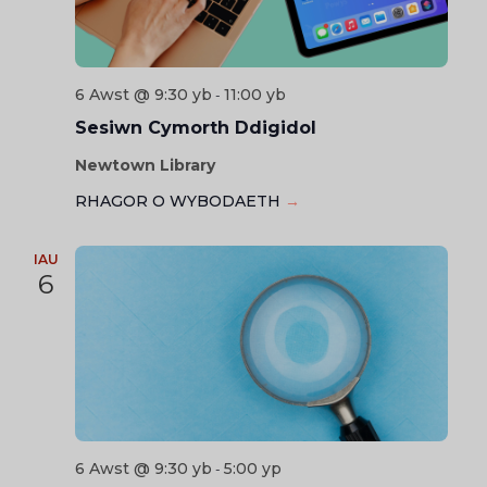
6 Awst @ 9:30 yb
11:00 yb
-
Sesiwn Cymorth Ddigidol
Newtown Library
RHAGOR O WYBODAETH
→
IAU
6
6 Awst @ 9:30 yb
5:00 yp
-