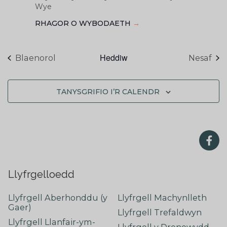
Wye
RHAGOR O WYBODAETH
→
Heddiw
Digwyddiadau
Dig
Blaenorol
Nesaf
TANYSGRIFIO I’R CALENDR
Llyfrgelloedd
Llyfrgell Aberhonddu (y
Llyfrgell Machynlleth
Gaer)
Llyfrgell Trefaldwyn
Llyfrgell Llanfair-ym-