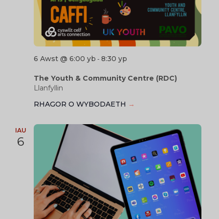
6 Awst @ 6:00 yb
8:30 yp
-
The Youth & Community Centre (RDC)
Llanfyllin
RHAGOR O WYBODAETH
→
IAU
6