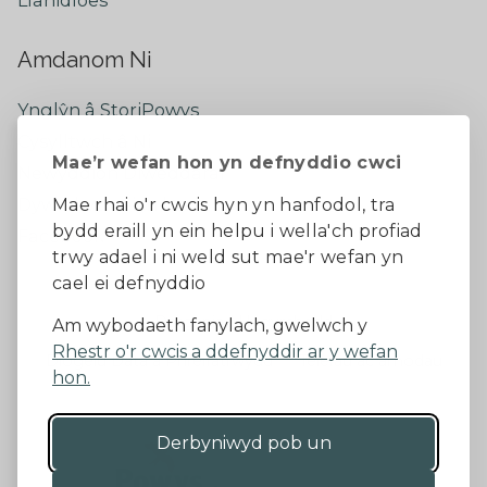
Llanidloes
Amdanom Ni
Ynglŷn â StoriPowys
Cysylltwch â Ni
Mae’r wefan hon yn defnyddio cwci
Newyddion Diweddaraf
Dywedwch eich barn
Mae rhai o'r cwcis hyn yn hanfodol, tra
bydd eraill yn ein helpu i wella'ch profiad
Facebook
trwy adael i ni weld sut mae'r wefan yn
cael ei defnyddio
Datganiad Hygyrchedd
Am wybodaeth fanylach, gwelwch y
Rhestr o'r cwcis a ddefnyddir ar y wefan
Diogelu Data a Phreifatrwydd
Telerau ac amodau
hon.
Derbyniwyd pob un