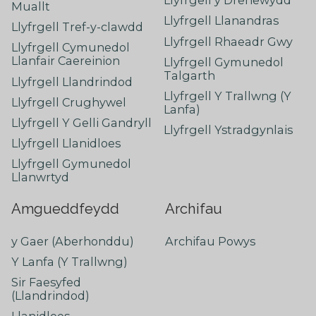
Llyfrgell y Drenewydd
Muallt
Llyfrgell Llanandras
Llyfrgell Tref-y-clawdd
Llyfrgell Rhaeadr Gwy
Llyfrgell Cymunedol
Llanfair Caereinion
Llyfrgell Gymunedol
Talgarth
Llyfrgell Llandrindod
Llyfrgell Y Trallwng (Y
Llyfrgell Crughywel
Lanfa)
Llyfrgell Y Gelli Gandryll
Llyfrgell Ystradgynlais
Llyfrgell Llanidloes
Llyfrgell Gymunedol
Llanwrtyd
Amgueddfeydd
Archifau
y Gaer (Aberhonddu)
Archifau Powys
Y Lanfa (Y Trallwng)
Sir Faesyfed
(Llandrindod)