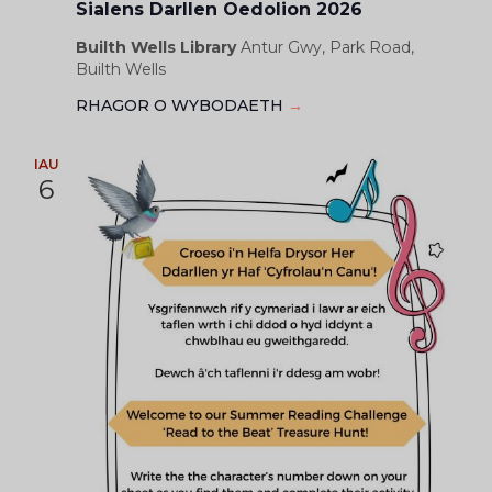
Sialens Darllen Oedolion 2026
Builth Wells Library
Antur Gwy, Park Road,
Builth Wells
RHAGOR O WYBODAETH
→
IAU
6