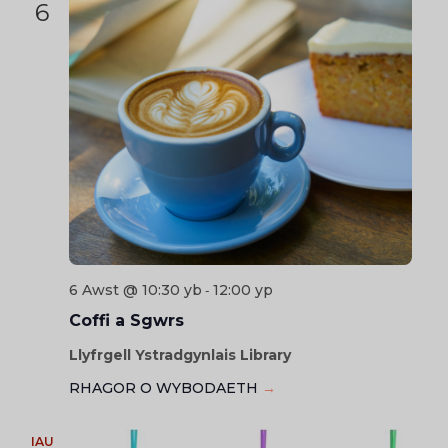
6
6 Awst @ 10:30 yb
12:00 yp
-
Coffi a Sgwrs
Llyfrgell Ystradgynlais Library
RHAGOR O WYBODAETH
→
IAU