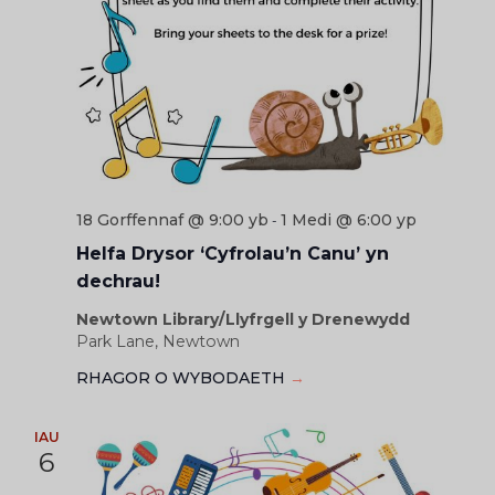
18 Gorffennaf @ 9:00 yb
1 Medi @ 6:00 yp
-
Helfa Drysor ‘Cyfrolau’n Canu’ yn
dechrau!
Newtown Library/Llyfrgell y Drenewydd
Park Lane, Newtown
RHAGOR O WYBODAETH
→
IAU
6