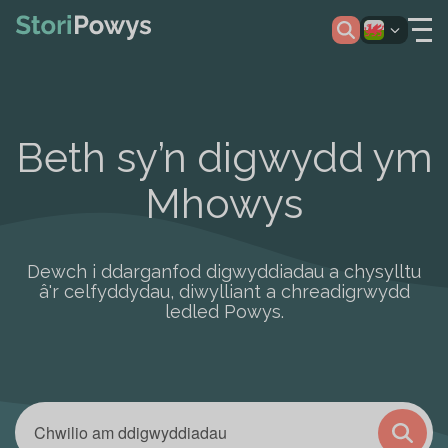
Beth sy’n digwydd ym
Mhowys
Dewch i ddarganfod digwyddiadau a chysylltu
â'r celfyddydau, diwylliant a chreadigrwydd
ledled Powys.
Enter
Digwyddiadau