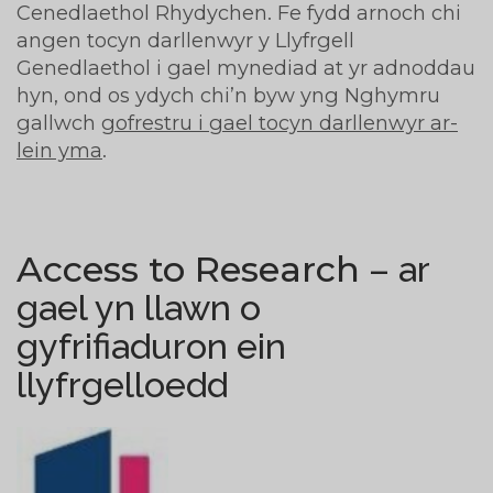
Cenedlaethol Rhydychen. Fe fydd arnoch chi
angen tocyn darllenwyr y Llyfrgell
Genedlaethol i gael mynediad at yr adnoddau
hyn, ond os ydych chi’n byw yng Nghymru
gallwch
gofrestru i gael tocyn darllenwyr ar-
lein yma
.
Access to Research
– ar
gael yn llawn o
gyfrifiaduron ein
llyfrgelloedd