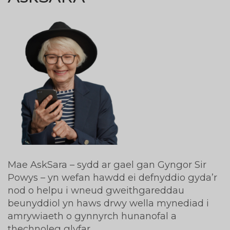
Mae AskSara – sydd ar gael gan Gyngor Sir
Powys – yn wefan hawdd ei defnyddio gyda’r
nod o helpu i wneud gweithgareddau
beunyddiol yn haws drwy wella mynediad i
amrywiaeth o gynnyrch hunanofal a
thechnoleg glyfar.