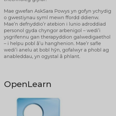
Mae gwefan AskSara Powys yn gofyn ychydig
o gwestiynau syml mewn ffordd ddienw.
Mae’n defnyddio’r atebion i lunio adroddiad
personol gyda chyngor arbenigol – wedi’i
ysgrifennu gan therapyddion galwedigaethol
– i helpu pobl â’u hanghenion. Mae’r safle
wedi’i anelu at bobl hŷn, gofalwyr a phobl ag
anableddau, yn ogystal â phlant.
OpenLearn