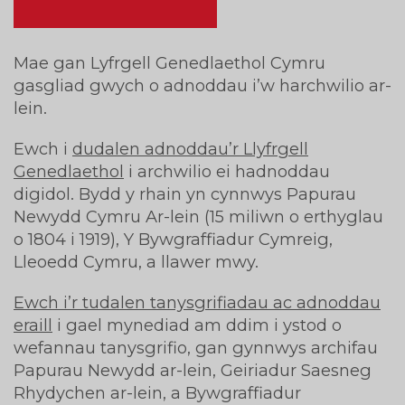
Mae gan Lyfrgell Genedlaethol Cymru
gasgliad gwych o adnoddau i’w harchwilio ar-
lein.
Ewch i
dudalen adnoddau’r Llyfrgell
Genedlaethol
i archwilio ei hadnoddau
digidol. Bydd y rhain yn cynnwys Papurau
Newydd Cymru Ar-lein (15 miliwn o erthyglau
o 1804 i 1919), Y Bywgraffiadur Cymreig,
Lleoedd Cymru, a llawer mwy.
Ewch i’r tudalen tanysgrifiadau ac adnoddau
eraill
i gael mynediad am ddim i ystod o
wefannau tanysgrifio, gan gynnwys archifau
Papurau Newydd ar-lein, Geiriadur Saesneg
Rhydychen ar-lein, a Bywgraffiadur