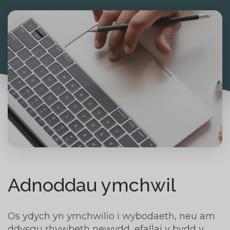
Adnoddau ymchwil
Os ydych yn ymchwilio i wybodaeth, neu am
ddysgu rhywbeth newydd, efallai y bydd y