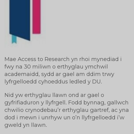
Mae Access to Research yn rhoi mynediad i
fwy na 30 miliwn o erthyglau ymchwil
academaidd, sydd ar gael am ddim trwy
lyfrgelloedd cyhoeddus ledled y DU.
Nid yw erthyglau llawn ond ar gael o
gyfrifiaduron y llyfrgell. Fodd bynnag, gallwch
chwilio crynodebau’r erthyglau gartref, ac yna
dod i mewn i unrhyw un o’n llyfrgelloedd i’w
gweld yn llawn.