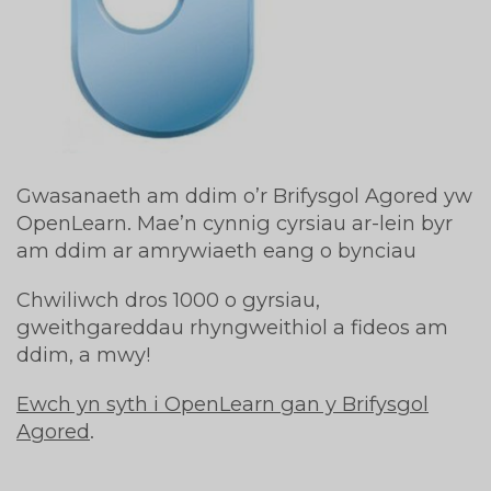
Gwasanaeth am ddim o’r Brifysgol Agored yw
OpenLearn. Mae’n cynnig cyrsiau ar-lein byr
am ddim ar amrywiaeth eang o bynciau
Chwiliwch dros 1000 o gyrsiau,
gweithgareddau rhyngweithiol a fideos am
ddim, a mwy!
Ewch yn syth i OpenLearn gan y Brifysgol
Agored
.