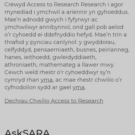
Crëwyd Access to Research Research i agor
mynediad i ymchwil a ariennir yn gyhoeddus.
Mae’n adnodd gwych i fyfyrwyr ac
ymchwilwyr annibynnol, ond gall pob aelod
o’r cyhoedd ei ddefnyddio hefyd. Mae’n trin a
thrafod y pynciau canlynol: y gwyddorau,
celfyddyd, pensaernïaeth, busnes, peirianneg,
hanes, ieithoedd, gwleidyddiaeth,
athroniaeth, mathemateg a llawer mwy.
Cewch weld rhestr o’r cyhoeddwyr sy’n
cymryd rhan
yma
, ac mae rhestr chwilio o’r
cyfnodolion sydd ar gael
yma
.
Dechrau Chwilio Access to Research
AskSARA