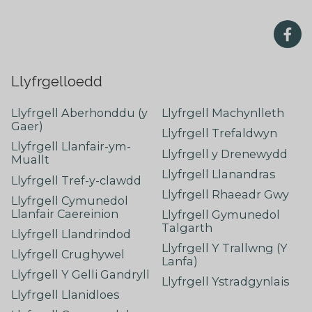
Llyfrgelloedd
Llyfrgell Aberhonddu (y
Llyfrgell Machynlleth
Gaer)
Llyfrgell Trefaldwyn
Llyfrgell Llanfair-ym-
Llyfrgell y Drenewydd
Muallt
Llyfrgell Llanandras
Llyfrgell Tref-y-clawdd
Llyfrgell Rhaeadr Gwy
Llyfrgell Cymunedol
Llanfair Caereinion
Llyfrgell Gymunedol
Talgarth
Llyfrgell Llandrindod
Llyfrgell Y Trallwng (Y
Llyfrgell Crughywel
Lanfa)
Llyfrgell Y Gelli Gandryll
Llyfrgell Ystradgynlais
Llyfrgell Llanidloes