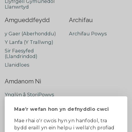
Llyfrgell Gymunedol
Llanwrtyd
Amgueddfeydd
Archifau
y Gaer (Aberhonddu)
Archifau Powys
Y Lanfa (Y Trallwng)
Sir Faesyfed
(Llandrindod)
Llanidloes
Amdanom Ni
Ynglŷn â StoriPowys
Cysylltwch â Ni
Mae’r wefan hon yn defnyddio cwci
Newyddion Diweddaraf
Dywedwch eich barn
Mae rhai o'r cwcis hyn yn hanfodol, tra
bydd eraill yn ein helpu i wella'ch profiad
Facebook