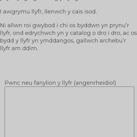
I awgrymu llyfr, llenwch y cais isod.
Ni allwn roi gwybod i chi os byddwn yn prynu’r
llyfr, ond edrychwch yn y catalog o dro i dro, ac os
bydd y llyfr yn ymddangos, gallwch archebu’r
llyfr am ddim.
Pwnc neu fanylion y llyfr (angenrheidiol)