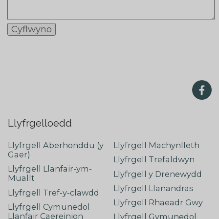
Llyfrgelloedd
Llyfrgell Aberhonddu (y
Llyfrgell Machynlleth
Gaer)
Llyfrgell Trefaldwyn
Llyfrgell Llanfair-ym-
Llyfrgell y Drenewydd
Muallt
Llyfrgell Llanandras
Llyfrgell Tref-y-clawdd
Llyfrgell Rhaeadr Gwy
Llyfrgell Cymunedol
Llanfair Caereinion
Llyfrgell Gymunedol