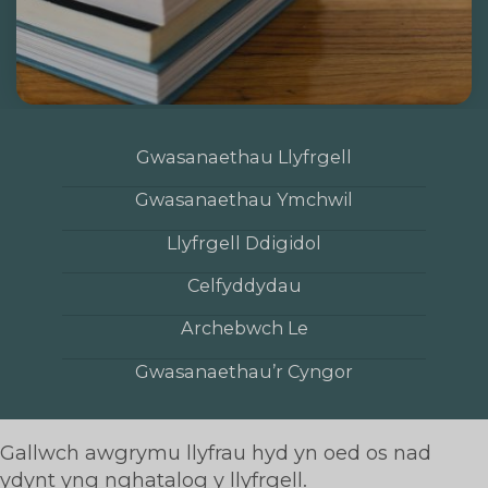
Gwasanaethau Llyfrgell
Gwasanaethau Ymchwil
Llyfrgell Ddigidol
Celfyddydau
Archebwch Le
Gwasanaethau’r Cyngor
Gallwch awgrymu llyfrau hyd yn oed os nad
ydynt yng nghatalog y llyfrgell.