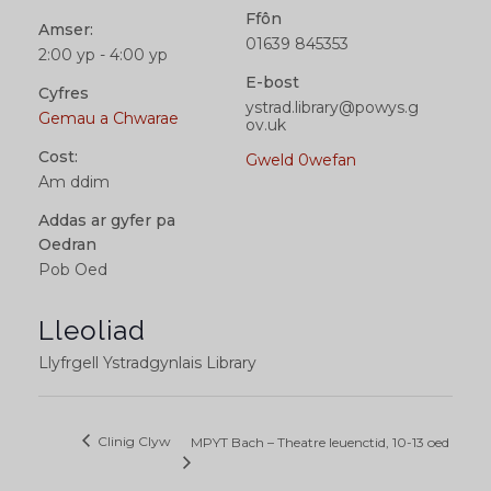
Ffôn
Amser:
01639 845353
2:00 yp - 4:00 yp
E-bost
Cyfres
ystrad.library@powys.g
Gemau a Chwarae
ov.uk
Cost:
Gweld 0wefan
Am ddim
Addas ar gyfer pa
Oedran
Pob Oed
Lleoliad
Llyfrgell Ystradgynlais Library
Clinig Clyw
MPYT Bach – Theatre Ieuenctid, 10-13 oed