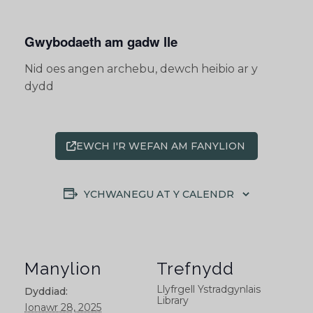
Gwybodaeth am gadw lle
Nid oes angen archebu, dewch heibio ar y
dydd
EWCH I'R WEFAN AM FANYLION
YCHWANEGU AT Y CALENDR
Manylion
Trefnydd
Llyfrgell Ystradgynlais
Dyddiad:
Library
Ionawr 28, 2025