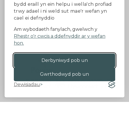
bydd eraill yn ein helpu i wella'ch profiad
Facebook
trwy adael i ni weld sut mae'r wefan yn
cael ei defnyddio
Datganiad Hygyrchedd
Am wybodaeth fanylach, gwelwch y
Rhestr o'r cwcis a ddefnyddir ar y wefan
Diogelu Data a Phreifatrwydd
Telerau ac amodau
hon.
Derbyniwyd pob un
©2026 - Cyngor Sir Powys
Gwrthodwyd pob un
Dewisiadau
Gan 18a
&