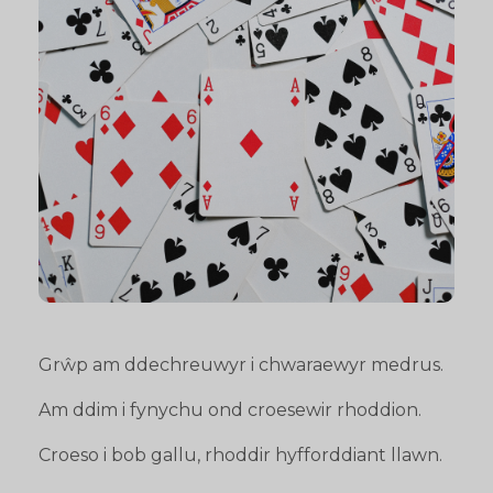
Grŵp am ddechreuwyr i chwaraewyr medrus.
Am ddim i fynychu ond croesewir rhoddion.
Croeso i bob gallu, rhoddir hyfforddiant llawn.