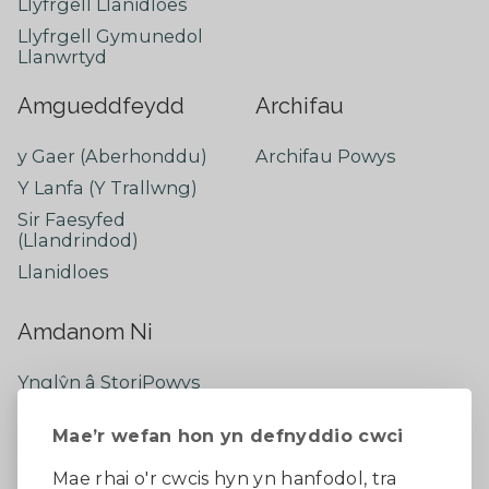
Llyfrgell Llanidloes
Llyfrgell Gymunedol
Llanwrtyd
Amgueddfeydd
Archifau
y Gaer (Aberhonddu)
Archifau Powys
Y Lanfa (Y Trallwng)
Sir Faesyfed
(Llandrindod)
Llanidloes
Amdanom Ni
Ynglŷn â StoriPowys
Cysylltwch â Ni
Mae’r wefan hon yn defnyddio cwci
Newyddion Diweddaraf
Dywedwch eich barn
Mae rhai o'r cwcis hyn yn hanfodol, tra