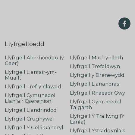
Llyfrgelloedd
Llyfrgell Aberhonddu (y
Llyfrgell Machynlleth
Gaer)
Llyfrgell Trefaldwyn
Llyfrgell Llanfair-ym-
Llyfrgell y Drenewydd
Muallt
Llyfrgell Llanandras
Llyfrgell Tref-y-clawdd
Llyfrgell Rhaeadr Gwy
Llyfrgell Cymunedol
Llanfair Caereinion
Llyfrgell Gymunedol
Talgarth
Llyfrgell Llandrindod
Llyfrgell Y Trallwng (Y
Llyfrgell Crughywel
Lanfa)
Llyfrgell Y Gelli Gandryll
Llyfrgell Ystradgynlais