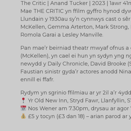
The Critic | Anand Tucker | 2023 | 1awr 41m
Mae THE CRITIC yn ffilm gyffro hynod dyw
Llundain y 1930au sy’n cynnwys cast o sê
McKellen, Gemma Arterton, Mark Strong, 
Romola Garai a Lesley Manville.
Pan mae’r beirniad theatr mwyaf ofnus a d
(McKellen), yn cael ei hun yn sydyn yng 
newydd y Daily Chronicle, David Brooke (
Faustian sinistr gyda’r actores anodd Nin
ennill ei ffafr.
Rydym yn sgrinio ffilmiau ar yr 2il a’r 4y
Yr Old New Inn, Stryd Fawr, Llanfyllin, 
Nos Wener am 7.30pm, drysau ar agor
£5 y tocyn (£3 dan 18) – arian parod ar 