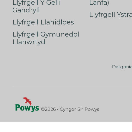
Llyfrgell Y Gelli
Lanfa)
Gandryll
Llyfrgell Yst
Llyfrgell Llanidloes
Llyfrgell Gymunedol
Llanwrtyd
Datgani
©2026 - Cyngor Sir Powys