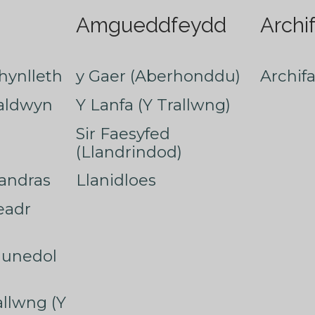
Amgueddfeydd
Archi
hynlleth
y Gaer (Aberhonddu)
Archif
faldwyn
Y Lanfa (Y Trallwng)
Sir Faesyfed
(Llandrindod)
nandras
Llanidloes
eadr
munedol
rallwng (Y