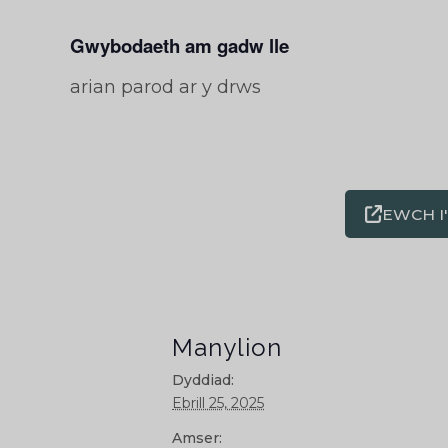
Gwybodaeth am gadw lle
arian parod ar y drws
EWCH I
Manylion
Dyddiad:
Ebrill 25, 2025
Amser: