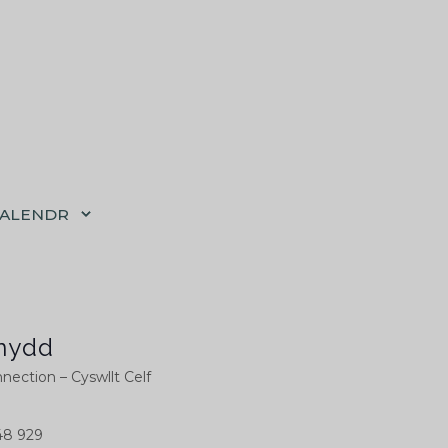
CALENDR
nydd
nection – Cyswllt Celf
48 929