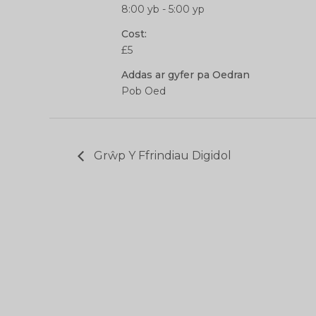
8:00 yb - 5:00 yp
Cost:
£5
Addas ar gyfer pa Oedran
Pob Oed
Grŵp Y Ffrindiau Digidol