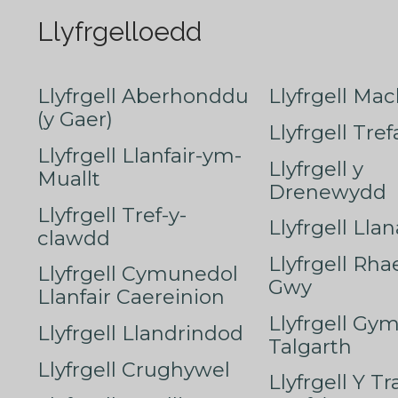
Llyfrgelloedd
Llyfrgell Aberhonddu
Llyfrgell Mac
(y Gaer)
Llyfrgell Tre
Llyfrgell Llanfair-ym-
Llyfrgell y
Muallt
Drenewydd
Llyfrgell Tref-y-
Llyfrgell Lla
clawdd
Llyfrgell Rha
Llyfrgell Cymunedol
Gwy
Llanfair Caereinion
Llyfrgell Gy
Llyfrgell Llandrindod
Talgarth
Llyfrgell Crughywel
Llyfrgell Y T