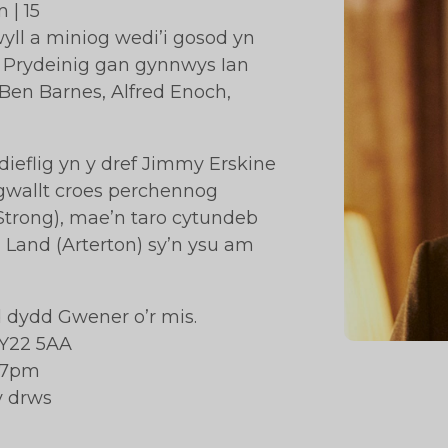
 | 15
yll a miniog wedi’i gosod yn
r Prydeinig gan gynnwys Ian
Ben Barnes, Alfred Enoch,
ieflig yn y dref Jimmy Erskine
ngwallt croes perchennog
Strong), mae’n taro cytundeb
a Land (Arterton) sy’n ysu am
dd dydd Gwener o’r mis.
SY22 5AA
 7pm
y drws