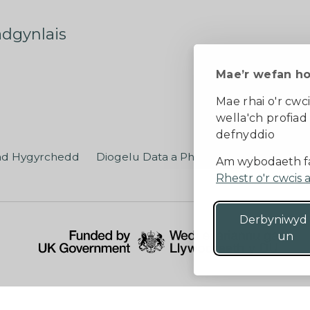
radgynlais
Mae’r wefan h
Mae rhai o'r cwci
wella'ch profiad
defnyddio
ad Hygyrchedd
Diogelu Data a Phreifatrwydd
Teler
Am wybodaeth fa
Rhestr o'r cwcis 
Derbyniwyd
un