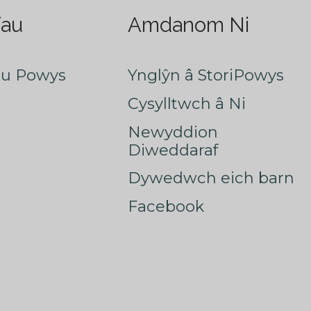
fau
Amdanom Ni
au Powys
Ynglŷn â StoriPowys
Cysylltwch â Ni
Newyddion
Diweddaraf
Dywedwch eich barn
Facebook