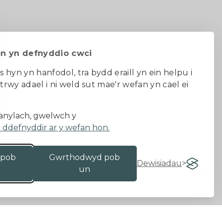
on yn defnyddio cwci
s hyn yn hanfodol, tra bydd eraill yn ein helpu i
 trwy adael i ni weld sut mae'r wefan yn cael ei
au ac amodau
nylach, gwelwch y
a ddefnyddir ar y wefan hon.
 pob
Gwrthodwyd pob
Dewisiadau
un
Gan 18a
&