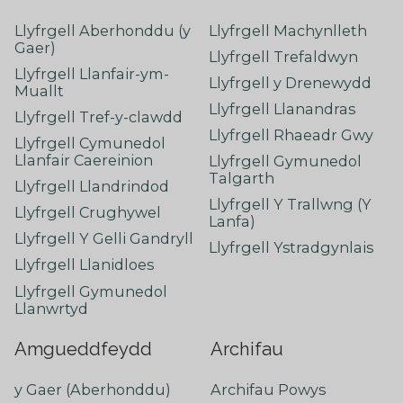
Llyfrgell Aberhonddu (y
Llyfrgell Machynlleth
Gaer)
Llyfrgell Trefaldwyn
Llyfrgell Llanfair-ym-
Llyfrgell y Drenewydd
Muallt
Llyfrgell Llanandras
Llyfrgell Tref-y-clawdd
Llyfrgell Rhaeadr Gwy
Llyfrgell Cymunedol
Llanfair Caereinion
Llyfrgell Gymunedol
Talgarth
Llyfrgell Llandrindod
Llyfrgell Y Trallwng (Y
Llyfrgell Crughywel
Lanfa)
Llyfrgell Y Gelli Gandryll
Llyfrgell Ystradgynlais
Llyfrgell Llanidloes
Llyfrgell Gymunedol
Llanwrtyd
Amgueddfeydd
Archifau
y Gaer (Aberhonddu)
Archifau Powys