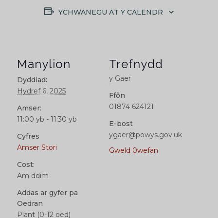
YCHWANEGU AT Y CALENDR
Manylion
Trefnydd
y Gaer
Dyddiad:
Hydref 6, 2025
Ffôn
01874 624121
Amser:
11:00 yb - 11:30 yb
E-bost
ygaer@powys.gov.uk
Cyfres
Amser Stori
Gweld 0wefan
Cost:
Am ddim
Addas ar gyfer pa
Oedran
Plant (0-12 oed)