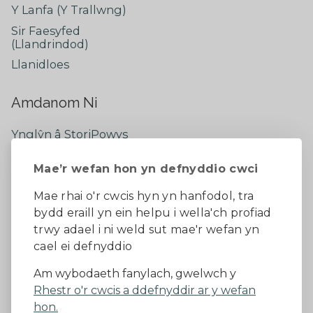
Y Lanfa (Y Trallwng)
Sir Faesyfed
(Llandrindod)
Llanidloes
Amdanom Ni
Ynglŷn â StoriPowys
Cysylltwch â Ni
Mae’r wefan hon yn defnyddio cwci
Newyddion Diweddaraf
Dywedwch eich barn
Mae rhai o'r cwcis hyn yn hanfodol, tra
bydd eraill yn ein helpu i wella'ch profiad
Facebook
trwy adael i ni weld sut mae'r wefan yn
cael ei defnyddio
Datganiad Hygyrchedd
Am wybodaeth fanylach, gwelwch y
Rhestr o'r cwcis a ddefnyddir ar y wefan
Diogelu Data a Phreifatrwydd
Telerau ac amodau
hon.