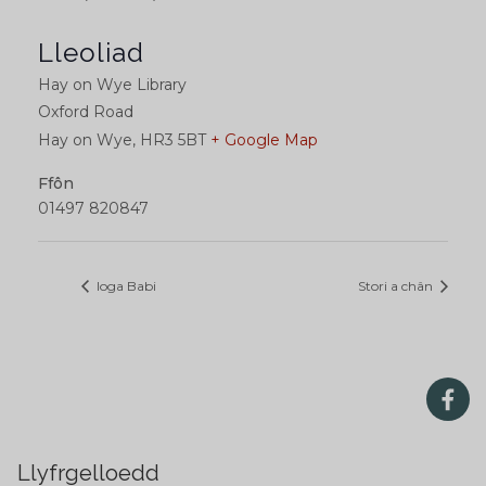
Lleoliad
Hay on Wye Library
Oxford Road
Hay on Wye
,
HR3 5BT
+ Google Map
Ffôn
01497 820847
Ioga Babi
Stori a chân
Llyfrgelloedd