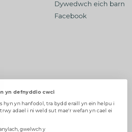
Dywedwch eich barn
Facebook
on yn defnyddio cwci
s hyn yn hanfodol, tra bydd eraill yn ein helpu i
 trwy adael i ni weld sut mae'r wefan yn cael ei
au ac amodau
nylach, gwelwch y