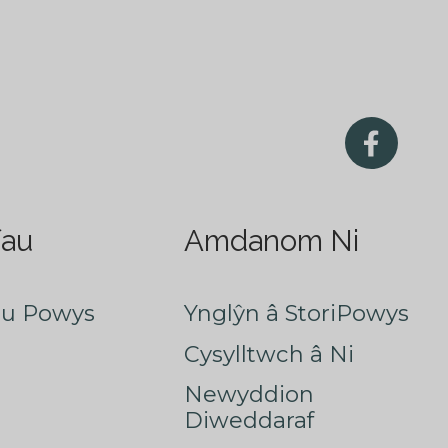
fau
Amdanom Ni
au Powys
Ynglŷn â StoriPowys
Cysylltwch â Ni
Newyddion
Diweddaraf