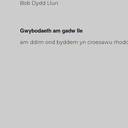
Bob Dydd Llun
Gwybodaeth am gadw lle
am ddim ond byddem yn croesawu rhod