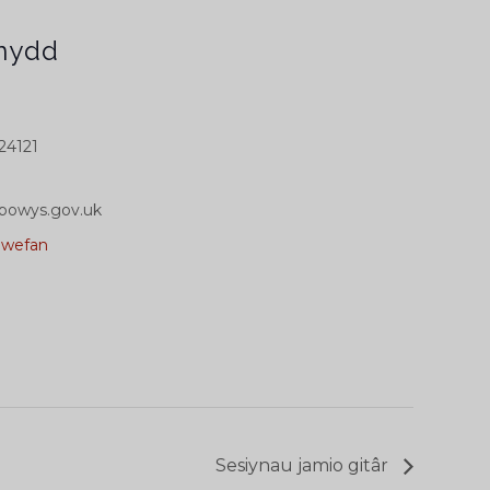
nydd
24121
powys.gov.uk
0wefan
Sesiynau jamio gitâr