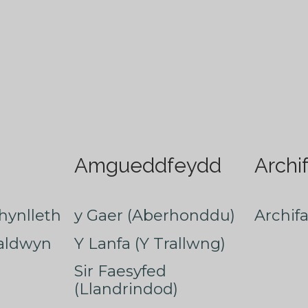
Amgueddfeydd
Archi
hynlleth
y Gaer (Aberhonddu)
Archif
faldwyn
Y Lanfa (Y Trallwng)
Sir Faesyfed
(Llandrindod)