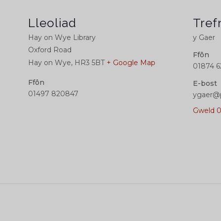
Lleoliad
Tref
Hay on Wye Library
y Gaer
Oxford Road
Ffôn
Hay on Wye
,
HR3 5BT
+ Google Map
01874 6
Ffôn
E-bost
01497 820847
ygaer@
Gweld 