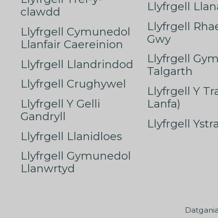
Llyfrgell Lla
clawdd
Llyfrgell Rha
Llyfrgell Cymunedol
Gwy
Llanfair Caereinion
Llyfrgell Gy
Llyfrgell Llandrindod
Talgarth
Llyfrgell Crughywel
Llyfrgell Y T
Llyfrgell Y Gelli
Lanfa)
Gandryll
Llyfrgell Yst
Llyfrgell Llanidloes
Llyfrgell Gymunedol
Llanwrtyd
Datgani