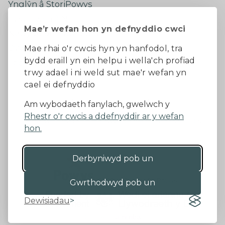
Ynglŷn â StoriPowys
Cysylltwch â Ni
Mae’r wefan hon yn defnyddio cwci
Newyddion Diweddaraf
Dywedwch eich barn
Mae rhai o'r cwcis hyn yn hanfodol, tra
bydd eraill yn ein helpu i wella'ch profiad
Facebook
trwy adael i ni weld sut mae'r wefan yn
cael ei defnyddio
Datganiad Hygyrchedd
Am wybodaeth fanylach, gwelwch y
Rhestr o'r cwcis a ddefnyddir ar y wefan
Diogelu Data a Phreifatrwydd
Telerau ac amodau
hon.
Derbyniwyd pob un
©2026 - Cyngor Sir Powys
Gwrthodwyd pob un
Dewisiadau
Gan 18a
&