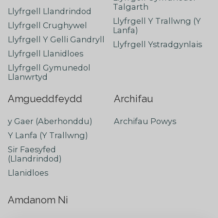
Talgarth
Llyfrgell Llandrindod
Llyfrgell Y Trallwng (Y
Llyfrgell Crughywel
Lanfa)
Llyfrgell Y Gelli Gandryll
Llyfrgell Ystradgynlais
Llyfrgell Llanidloes
Llyfrgell Gymunedol
Llanwrtyd
Amgueddfeydd
Archifau
y Gaer (Aberhonddu)
Archifau Powys
Y Lanfa (Y Trallwng)
Sir Faesyfed
(Llandrindod)
Llanidloes
Amdanom Ni