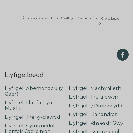
Sesiwn Galw Heibio Csylltydd Cymunedol
Clwb Lego
Llyfrgelloedd
Llyfrgell Aberhonddu (y
Llyfrgell Machynlleth
Gaer)
Llyfrgell Trefaldwyn
Llyfrgell Llanfair-ym-
Llyfrgell y Drenewydd
Muallt
Llyfrgell Llanandras
Llyfrgell Tref-y-clawdd
Llyfrgell Rhaeadr Gwy
Llyfrgell Cymunedol
Llanfair Caereinion
Llyfrgell Gymunedol