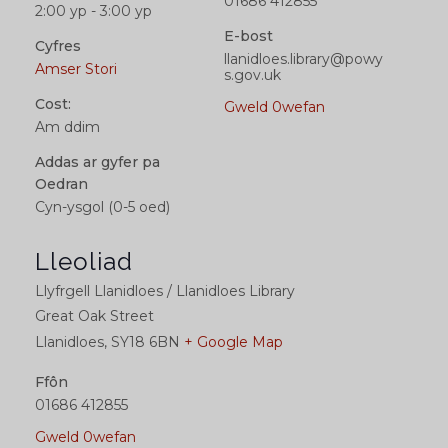
01686 412855
2:00 yp - 3:00 yp
E-bost
Cyfres
llanidloes.library@powy
Amser Stori
s.gov.uk
Cost:
Gweld 0wefan
Am ddim
Addas ar gyfer pa
Oedran
Cyn-ysgol (0-5 oed)
Lleoliad
Llyfrgell Llanidloes / Llanidloes Library
Great Oak Street
Llanidloes
,
SY18 6BN
+ Google Map
Ffôn
01686 412855
Gweld 0wefan