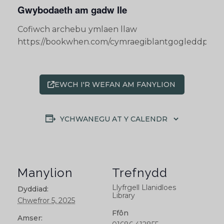
Gwybodaeth am gadw lle
Cofiwch archebu ymlaen llaw
https://bookwhen.com/cymraegiblantgogleddpowy
EWCH I'R WEFAN AM FANYLION
YCHWANEGU AT Y CALENDR
Manylion
Trefnydd
Llyfrgell Llanidloes
Dyddiad:
Library
Chwefror 5, 2025
Ffôn
Amser: