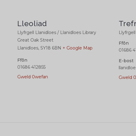
Lleoliad
Tref
Llyfrgell Llanidloes / Llanidloes Library
Llyfrgell
Great Oak Street
Ffôn
Llanidloes
,
SY18 6BN
+ Google Map
01686 4
Ffôn
E-bost
01686 412855
llanidlo
Gweld 0wefan
Gweld 