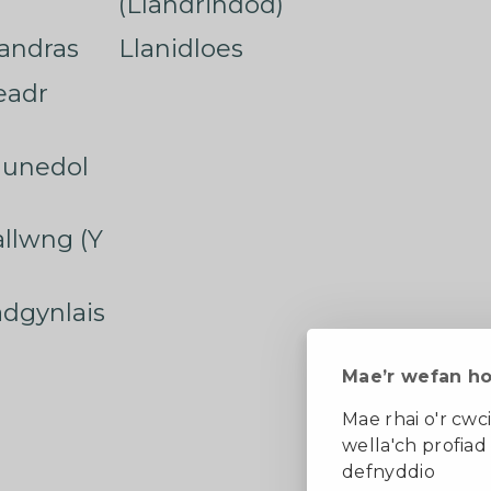
(Llandrindod)
nandras
Llanidloes
eadr
munedol
rallwng (Y
radgynlais
Mae’r wefan h
Mae rhai o'r cwci
wella'ch profiad
defnyddio