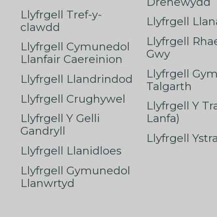
Drenewydd
Llyfrgell Tref-y-
Llyfrgell Lla
clawdd
Llyfrgell Rha
Llyfrgell Cymunedol
Gwy
Llanfair Caereinion
Llyfrgell Gy
Llyfrgell Llandrindod
Talgarth
Llyfrgell Crughywel
Llyfrgell Y T
Llyfrgell Y Gelli
Lanfa)
Gandryll
Llyfrgell Yst
Llyfrgell Llanidloes
Llyfrgell Gymunedol
Llanwrtyd