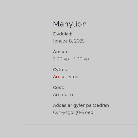
Manylion
Dyddiad:
Ionawr 8, 2025
Amser:
2:00 yp - 3:00 yp
Cyfres
Amser Stori
Cost:
Am ddim
Addas ar gyfer pa Oedran
Cyn-ysgol (0-5 oed)