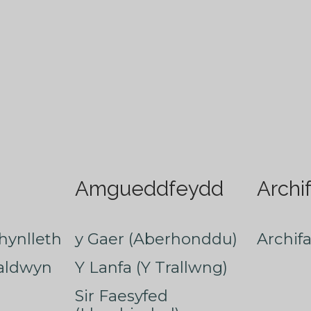
Amgueddfeydd
Archi
hynlleth
y Gaer (Aberhonddu)
Archif
faldwyn
Y Lanfa (Y Trallwng)
Sir Faesyfed