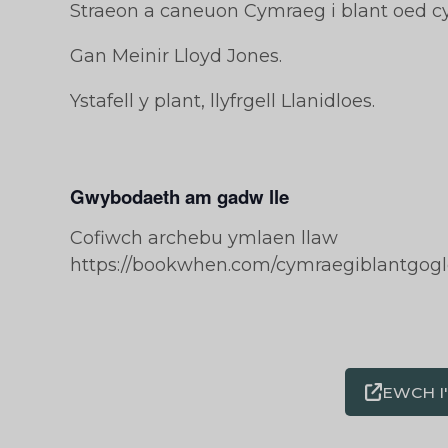
Straeon a caneuon Cymraeg i blant oed cy
Gan Meinir Lloyd Jones.
Ystafell y plant, llyfrgell Llanidloes.
Gwybodaeth am gadw lle
Cofiwch archebu ymlaen llaw
https://bookwhen.com/cymraegiblantgo
EWCH I