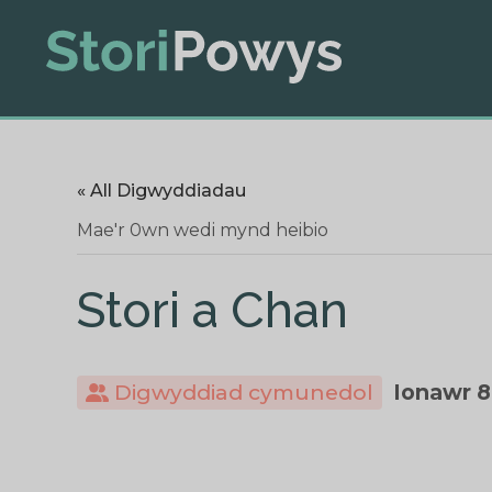
« All Digwyddiadau
Mae'r 0wn wedi mynd heibio
Stori a Chan
Digwyddiad cymunedol
Ionawr 8