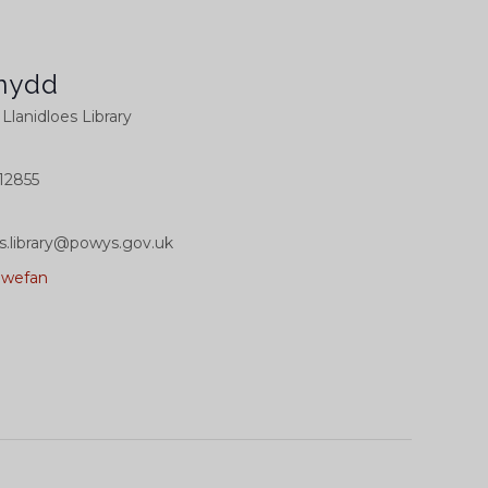
nydd
 Llanidloes Library
12855
es.library@powys.gov.uk
0wefan