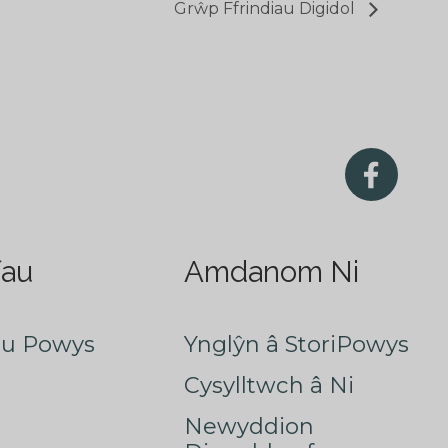
Grŵp Ffrindiau Digidol
fau
Amdanom Ni
au Powys
Ynglŷn â StoriPowys
Cysylltwch â Ni
Newyddion