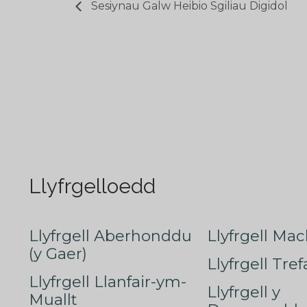
Sesiynau Galw Heibio Sgiliau Digidol
Llyfrgelloedd
Llyfrgell Aberhonddu
Llyfrgell Mac
(y Gaer)
Llyfrgell Tre
Llyfrgell Llanfair-ym-
Llyfrgell y
Muallt