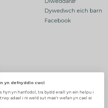
Diweddaraf
Dywedwch eich barn
Facebook
on yn defnyddio cwci
s hyn yn hanfodol, tra bydd eraill yn ein helpu i
 trwy adael i ni weld sut mae'r wefan yn cael ei