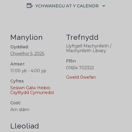
YCHWANEGU AT Y CALENDR
Manylion
Trefnydd
Llyfrgell Machynlleth /
Dyddiad:
Machynlleth Library
Chwefror 5, 2025
Ffôn
Amser:
01654 702322
11:00 yb - 4:00 yp
Gweld 0wefan
Cyfres
Sesiwn Galw Heibio
Csylltydd Cymunedol
Cost:
Am ddim
Lleoliad