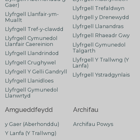
Gaer)
Llyfrgell Trefaldwyn
Llyfrgell Llanfair-ym-
Llyfrgell y Drenewydd
Muallt
Llyfrgell Llanandras
Llyfrgell Tref-y-clawdd
Llyfrgell Rhaeadr Gwy
Llyfrgell Cymunedol
Llanfair Caereinion
Llyfrgell Gymunedol
Talgarth
Llyfrgell Llandrindod
Llyfrgell Y Trallwng (Y
Llyfrgell Crughywel
Lanfa)
Llyfrgell Y Gelli Gandryll
Llyfrgell Ystradgynlais
Llyfrgell Llanidloes
Llyfrgell Gymunedol
Llanwrtyd
Amgueddfeydd
Archifau
y Gaer (Aberhonddu)
Archifau Powys
Y Lanfa (Y Trallwng)