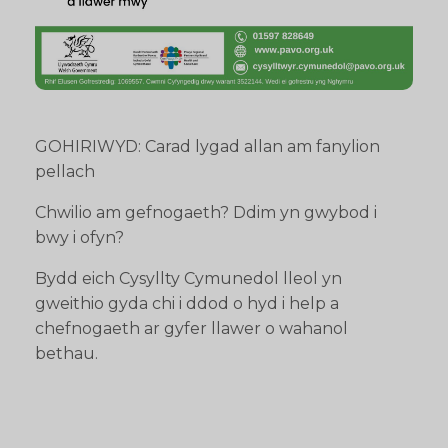
GOHIRIWYD: Carad lygad allan am fanylion
pellach
Chwilio am gefnogaeth? Ddim yn gwybod i
bwy i ofyn?
Bydd eich Cysyllty Cymunedol lleol yn
gweithio gyda chi i ddod o hyd i help a
chefnogaeth ar gyfer llawer o wahanol
bethau.