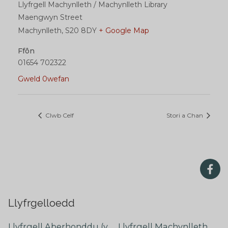
Llyfrgell Machynlleth / Machynlleth Library
Maengwyn Street
Machynlleth
,
S20 8DY
+ Google Map
Ffôn
01654 702322
Gweld 0wefan
Clwb Celf
Stori a Chan
Llyfrgelloedd
Llyfrgell Aberhonddu (y
Llyfrgell Machynlleth