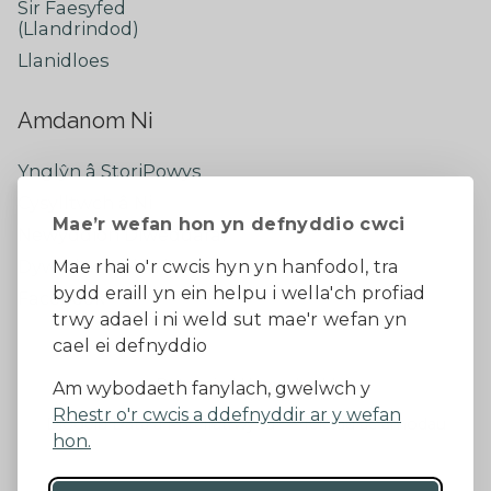
Sir Faesyfed
(Llandrindod)
Llanidloes
Amdanom Ni
Ynglŷn â StoriPowys
Cysylltwch â Ni
Mae’r wefan hon yn defnyddio cwci
Newyddion Diweddaraf
Dywedwch eich barn
Mae rhai o'r cwcis hyn yn hanfodol, tra
bydd eraill yn ein helpu i wella'ch profiad
Facebook
trwy adael i ni weld sut mae'r wefan yn
cael ei defnyddio
Datganiad Hygyrchedd
Am wybodaeth fanylach, gwelwch y
Rhestr o'r cwcis a ddefnyddir ar y wefan
Diogelu Data a Phreifatrwydd
Telerau ac amodau
hon.