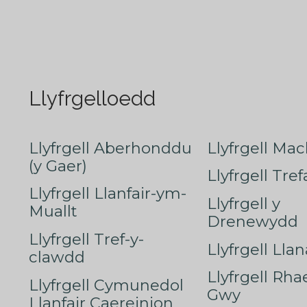
Llyfrgelloedd
Llyfrgell Aberhonddu
Llyfrgell Mac
(y Gaer)
Llyfrgell Tre
Llyfrgell Llanfair-ym-
Llyfrgell y
Muallt
Drenewydd
Llyfrgell Tref-y-
Llyfrgell Lla
clawdd
Llyfrgell Rha
Llyfrgell Cymunedol
Gwy
Llanfair Caereinion