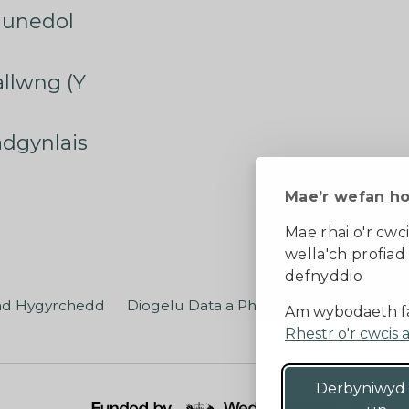
munedol
rallwng (Y
radgynlais
Mae’r wefan h
Mae rhai o'r cwci
wella'ch profiad
defnyddio
ad Hygyrchedd
Diogelu Data a Phreifatrwydd
Teler
Am wybodaeth fa
Rhestr o'r cwcis 
Derbyniwyd