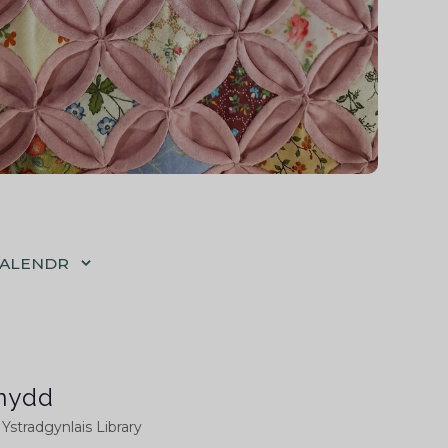
CALENDR
nydd
l Ystradgynlais Library