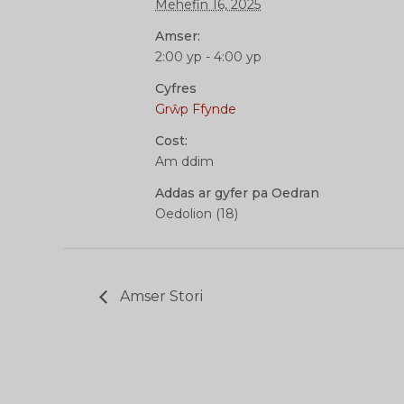
Mehefin 16, 2025
Amser:
2:00 yp - 4:00 yp
Cyfres
Grŵp Ffynde
Cost:
Am ddim
Addas ar gyfer pa Oedran
Oedolion (18)
Amser Stori