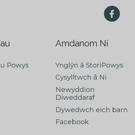
fau
Amdanom Ni
au Powys
Ynglŷn â StoriPowys
Cysylltwch â Ni
Newyddion
Diweddaraf
Dywedwch eich barn
Facebook