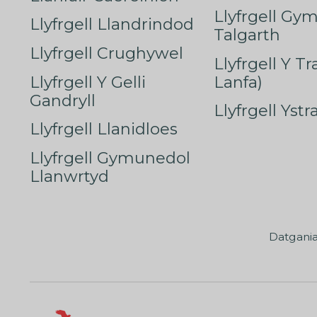
Llyfrgell Gy
Llyfrgell Llandrindod
Talgarth
Llyfrgell Crughywel
Llyfrgell Y T
Llyfrgell Y Gelli
Lanfa)
Gandryll
Llyfrgell Yst
Llyfrgell Llanidloes
Llyfrgell Gymunedol
Llanwrtyd
Datgani