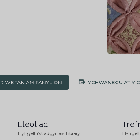
'R WEFAN AM FANYLION
YCHWANEGU AT Y 
Lleoliad
Tref
Llyfrgell Ystradgynlais Library
Llyfrgel