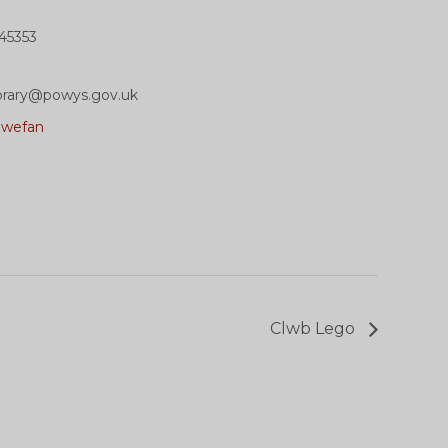
45353
library@powys.gov.uk
0wefan
Clwb Lego