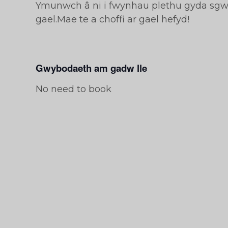
Ymunwch â ni i fwynhau plethu gyda sgwr
gael.Mae te a choffi ar gael hefyd!
Gwybodaeth am gadw lle
No need to book