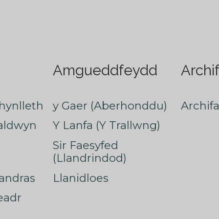
Amgueddfeydd
Archi
hynlleth
y Gaer (Aberhonddu)
Archif
faldwyn
Y Lanfa (Y Trallwng)
Sir Faesyfed
(Llandrindod)
nandras
Llanidloes
eadr