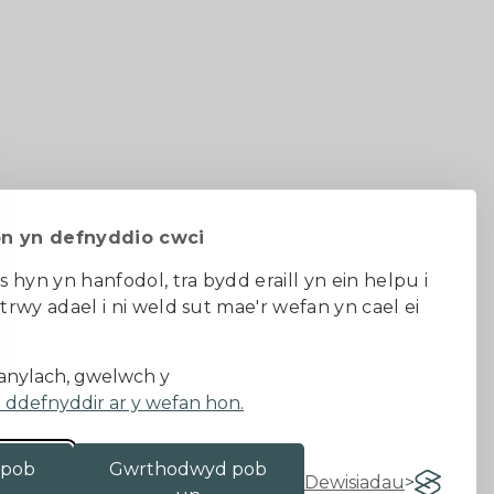
on yn defnyddio cwci
s hyn yn hanfodol, tra bydd eraill yn ein helpu i
 trwy adael i ni weld sut mae'r wefan yn cael ei
au ac amodau
nylach, gwelwch y
a ddefnyddir ar y wefan hon.
 pob
Gwrthodwyd pob
Dewisiadau