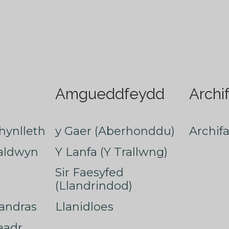
Amgueddfeydd
Archi
hynlleth
y Gaer (Aberhonddu)
Archif
faldwyn
Y Lanfa (Y Trallwng)
Sir Faesyfed
(Llandrindod)
nandras
Llanidloes
eadr