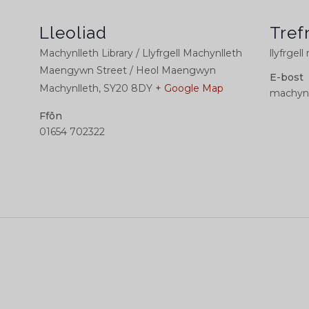
Lleoliad
Tref
Machynlleth Library / Llyfrgell Machynlleth
llyfrgell
Maengywn Street / Heol Maengwyn
E-bost
Machynlleth
,
SY20 8DY
+ Google Map
machynl
Ffôn
01654 702322