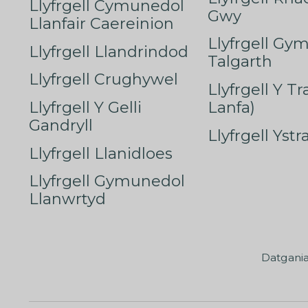
Llyfrgell Cymunedol
Gwy
Llanfair Caereinion
Llyfrgell Gy
Llyfrgell Llandrindod
Talgarth
Llyfrgell Crughywel
Llyfrgell Y T
Llyfrgell Y Gelli
Lanfa)
Gandryll
Llyfrgell Yst
Llyfrgell Llanidloes
Llyfrgell Gymunedol
Llanwrtyd
Datgani