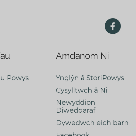
fau
Amdanom Ni
au Powys
Ynglŷn â StoriPowys
Cysylltwch â Ni
Newyddion
Diweddaraf
Dywedwch eich barn
Facebook