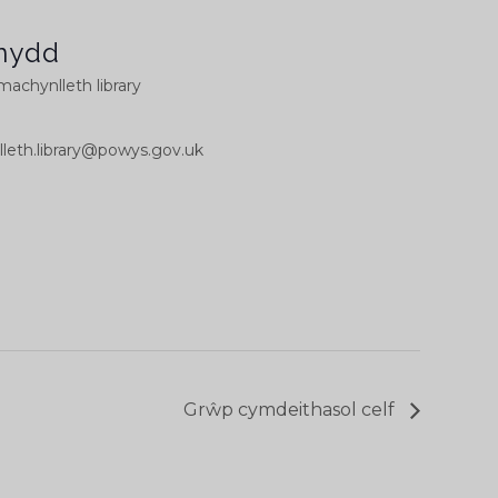
nydd
 machynlleth library
leth.library@powys.gov.uk
Grŵp cymdeithasol celf