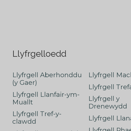
Llyfrgelloedd
Llyfrgell Aberhonddu
Llyfrgell Mac
(y Gaer)
Llyfrgell Tre
Llyfrgell Llanfair-ym-
Llyfrgell y
Muallt
Drenewydd
Llyfrgell Tref-y-
Llyfrgell Lla
clawdd
Llyfrgell Rha