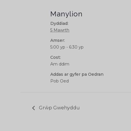
Manylion
Dyddiad:
5 Mawrth
Amser:
5:00 yp - 6:30 yp
Cost:
Am ddim
Addas ar gyfer pa Oedran
Pob Oed
Grŵp Gwehyddu