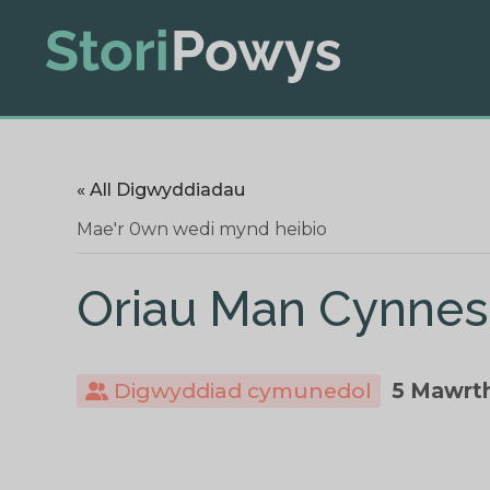
« All Digwyddiadau
Mae'r 0wn wedi mynd heibio
Oriau Man Cynnes
Digwyddiad cymunedol
5 Mawrth