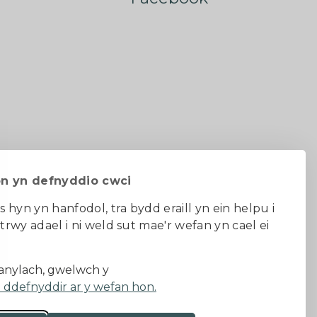
on yn defnyddio cwci
s hyn yn hanfodol, tra bydd eraill yn ein helpu i
 trwy adael i ni weld sut mae'r wefan yn cael ei
au ac amodau
nylach, gwelwch y
a ddefnyddir ar y wefan hon.