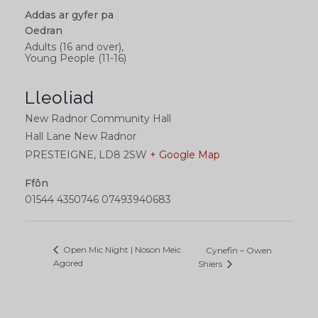
Addas ar gyfer pa
Oedran
Adults (16 and over),
Young People (11-16)
Lleoliad
New Radnor Community Hall
Hall Lane New Radnor
PRESTEIGNE
,
LD8 2SW
+ Google Map
Ffôn
01544 4350746 07493940683
Open Mic Night | Noson Meic
Cynefin – Owen
Agored
Shiers