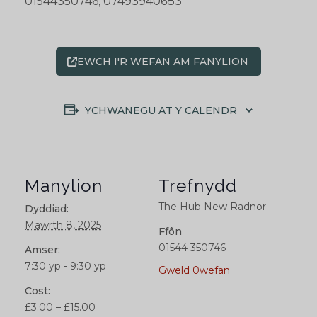
01544350746, 07493940683
EWCH I'R WEFAN AM FANYLION
YCHWANEGU AT Y CALENDR
Manylion
Trefnydd
The Hub New Radnor
Dyddiad:
Mawrth 8, 2025
Ffôn
01544 350746
Amser:
7:30 yp - 9:30 yp
Gweld 0wefan
Cost:
£3.00 – £15.00