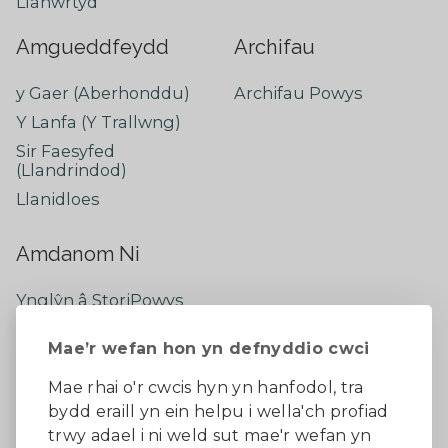
Llanwrtyd
Amgueddfeydd
Archifau
y Gaer (Aberhonddu)
Archifau Powys
Y Lanfa (Y Trallwng)
Sir Faesyfed
(Llandrindod)
Llanidloes
Amdanom Ni
Ynglŷn â StoriPowys
Cysylltwch â Ni
Mae’r wefan hon yn defnyddio cwci
Newyddion Diweddaraf
Dywedwch eich barn
Mae rhai o'r cwcis hyn yn hanfodol, tra
bydd eraill yn ein helpu i wella'ch profiad
Facebook
trwy adael i ni weld sut mae'r wefan yn