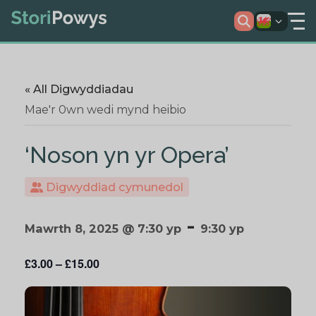
« All Digwyddiadau
Mae'r 0wn wedi mynd heibio
‘Noson yn yr Opera’
Digwyddiad cymunedol
-
Mawrth 8, 2025 @ 7:30 yp
9:30 yp
£3.00 – £15.00