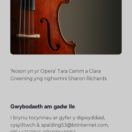
‘Noson yn yr Opera’ Tara Camm a Clara
Greening yng nghwmni Sharon Richards
Gwybodaeth am gadw lle
I brynu tocynnau ar gyfer y digwyddiad,
cysylltwch â: spalding53@btinternet.com,