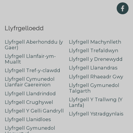
Llyfrgelloedd
Llyfrgell Aberhonddu (y
Llyfrgell Machynlleth
Gaer)
Llyfrgell Trefaldwyn
Llyfrgell Llanfair-ym-
Llyfrgell y Drenewydd
Muallt
Llyfrgell Llanandras
Llyfrgell Tref-y-clawdd
Llyfrgell Rhaeadr Gwy
Llyfrgell Cymunedol
Llanfair Caereinion
Llyfrgell Gymunedol
Talgarth
Llyfrgell Llandrindod
Llyfrgell Y Trallwng (Y
Llyfrgell Crughywel
Lanfa)
Llyfrgell Y Gelli Gandryll
Llyfrgell Ystradgynlais
Llyfrgell Llanidloes
Llyfrgell Gymunedol