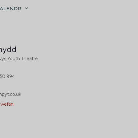
CALENDR
nydd
ys Youth Theatre
50 994
pyt.co.uk
0wefan