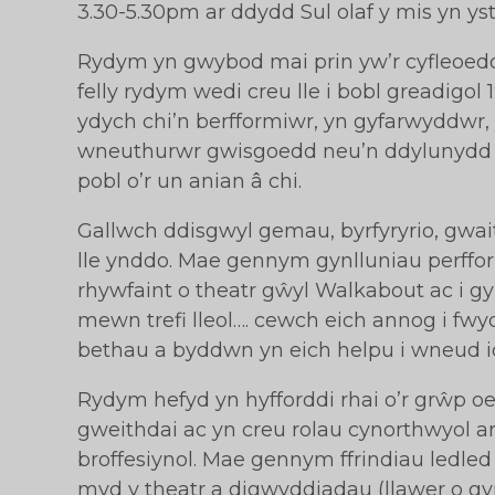
3.30-5.30pm ar ddydd Sul olaf y mis yn ys
Rydym yn gwybod mai prin yw’r cyfleoedd 
felly rydym wedi creu lle i bobl greadigol 
ydych chi’n berfformiwr, yn gyfarwyddwr,
wneuthurwr gwisgoedd neu’n ddylunydd s
pobl o’r un anian â chi.
Gallwch ddisgwyl gemau, byrfyryrio, gwait
lle ynddo. Mae gennym gynlluniau perffor
rhywfaint o theatr gŵyl Walkabout ac i g
mewn trefi lleol…. cewch eich annog i fwy
bethau a byddwn yn eich helpu i wneud 
Rydym hefyd yn hyfforddi rhai o’r grŵp o
gweithdai ac yn creu rolau cynorthwyol a
broffesiynol. Mae gennym ffrindiau ledled
myd y theatr a digwyddiadau (llawer o gy