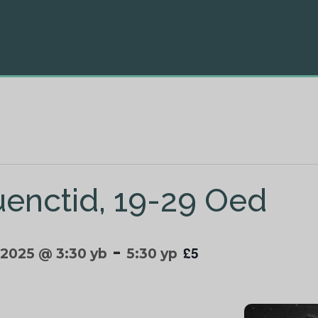
enctid, 19-29 Oed
-
£5
 2025 @ 3:30 yb
5:30 yp