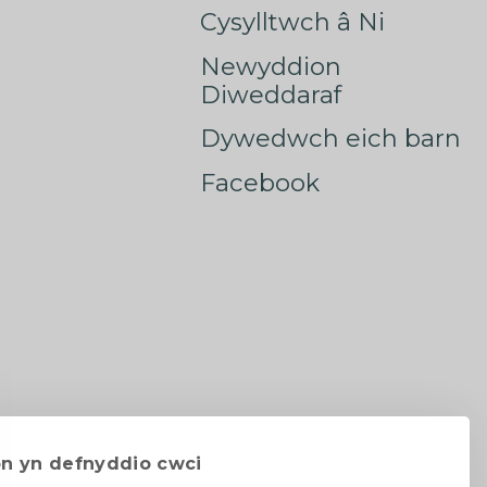
Cysylltwch â Ni
Newyddion
Diweddaraf
Dywedwch eich barn
Facebook
on yn defnyddio cwci