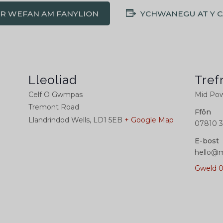
'R WEFAN AM FANYLION
YCHWANEGU AT Y 
Lleoliad
Tref
Celf O Gwmpas
Mid Pow
Tremont Road
Ffôn
Llandrindod Wells
,
LD1 5EB
+ Google Map
07810 3
E-bost
hello@m
Gweld 