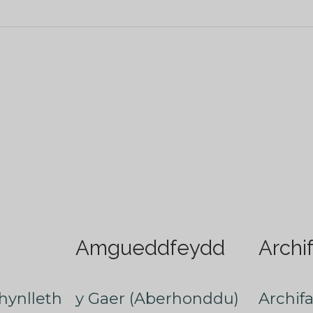
Amgueddfeydd
Archi
hynlleth
y Gaer (Aberhonddu)
Archif