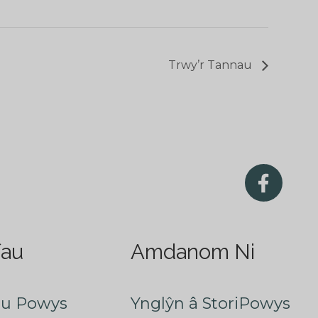
Trwy’r Tannau
fau
Amdanom Ni
au Powys
Ynglŷn â StoriPowys