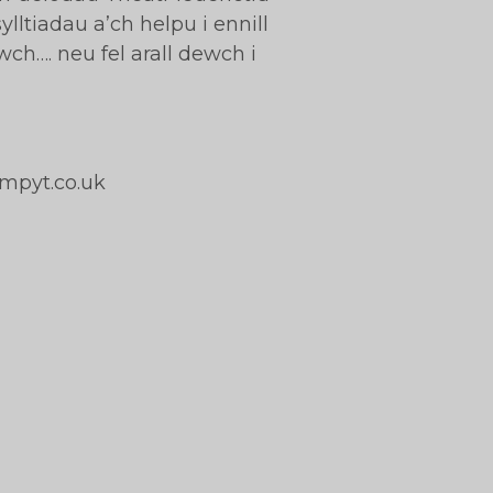
ltiadau a’ch helpu i ennill
ch…. neu fel arall dewch i
mpyt.co.uk