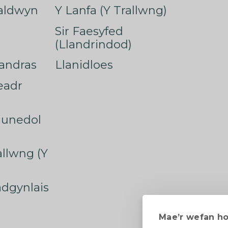
faldwyn
Y Lanfa (Y Trallwng)
Sir Faesyfed
(Llandrindod)
nandras
Llanidloes
eadr
munedol
rallwng (Y
radgynlais
Mae’r wefan h