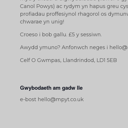
Canol Powys) ac rydym yn hapus greu cysyl
profiadau proffesiynol rhagorol os dymunw
chwarae yn unig!
Croeso i bob gallu. £5 y sessiwn.
Awydd ymuno? Anfonwch neges i hello@
Celf O Gwmpas, Llandrindod, LD1 5EB
Gwybodaeth am gadw lle
e-bost hello@mpyt.co.uk