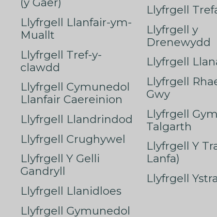
(y Gaer)
Llyfrgell Tre
Llyfrgell Llanfair-ym-
Llyfrgell y
Muallt
Drenewydd
Llyfrgell Tref-y-
Llyfrgell Lla
clawdd
Llyfrgell Rha
Llyfrgell Cymunedol
Gwy
Llanfair Caereinion
Llyfrgell Gy
Llyfrgell Llandrindod
Talgarth
Llyfrgell Crughywel
Llyfrgell Y T
Llyfrgell Y Gelli
Lanfa)
Gandryll
Llyfrgell Yst
Llyfrgell Llanidloes
Llyfrgell Gymunedol