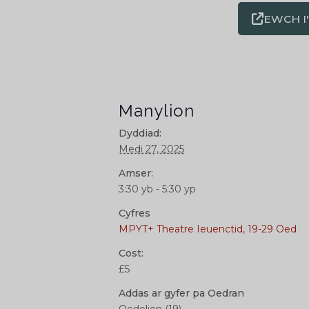
EWCH I
Manylion
Dyddiad:
Medi 27, 2025
Amser:
3:30 yb - 5:30 yp
Cyfres
MPYT+ Theatre Ieuenctid, 19-29 Oed
Cost:
£5
Addas ar gyfer pa Oedran