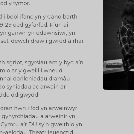
tod y tymor.
i bobl ifanc yn y Canolbarth,
19-29 oed gyfarfod. P’un ai
 yn ganwr, yn ddawnsiwr, yn
et; dewch draw i gwrdd â rhai
h sgript, sgyrsiau am y byd a’n
mio ar y gweill i wneud
ynnal darlleniadau dramâu
do syniadau ac arwain ar
iddo ddigwydd!
edran hwn i fod yn arweinwyr
r gynyrchiadau a arweinir yn
 Cymru a’r DU sy’n gweithio yn
n-aelodau Theatr Ieuenctid