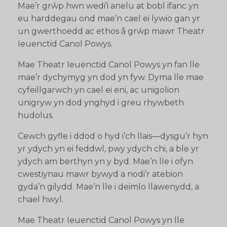
Mae’r grŵp hwn wedi’i anelu at bobl ifanc yn
eu harddegau ond mae’n cael ei lywio gan yr
un gwerthoedd ac ethos â grŵp mawr Theatr
Ieuenctid Canol Powys.
Mae Theatr Ieuenctid Canol Powys yn fan lle
mae’r dychymyg yn dod yn fyw. Dyma lle mae
cyfeillgarwch yn cael ei eni, ac unigolion
unigryw yn dod ynghyd i greu rhywbeth
hudolus.
Cewch gyfle i ddod o hyd i’ch llais—dysgu’r hyn
yr ydych yn ei feddwl, pwy ydych chi, a ble yr
ydych am berthyn yn y byd. Mae’n lle i ofyn
cwestiynau mawr bywyd a nodi’r atebion
gyda’n gilydd. Mae’n lle i deimlo llawenydd, a
chael hwyl.
Mae Theatr Ieuenctid Canol Powys yn lle