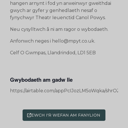
hangen arnynt i fod yn arweinwyr gweithdai
gwych ar gyfer y genhedlaeth nesaf o
fynychwyr Theatr Ieuenctid Canol Powys.
Neu cysylltwch â ni am ragor o wybodaeth.
Anfonwch neges i hello@mpyt.co.uk.
Celf O Gwmpas, Llandrindod, LD1 5EB
Gwybodaeth am gadw lle
https://airtable.com/appPcIJozLM5oWqka/shrOZ
EWCH I'R WEFAN AM FANYLION