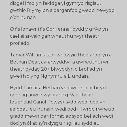
diogel i fod yn feiddgar, i gymryd risgiau,
gwthio i’r ymylon a darganfod gwedd newydd
o’ch hunan.
O fis Ionawr i fis Gorffennaf bydd y grŵp yn
cael ei arwain gan wneuthurwyr theatr
profiadol:
Tamar Williams, storïwr dwyieithog arobryn a
Bethan Dear, cyfarwyddwr a gwneuthurwr
theatr gydag 20+ blwyddyn o brofiad yn
gweithio yng Nghymru a Llundain.
Bydd Tamar a Bethan yn gweithio ochr yn
ochr ag arweinwyr ifanc grŵp Theatr
Ieuenctid Canol Powys+ sydd wedi bod yn
aelodau eu hunain, wedi bod i ffwrdd i wneud
gradd mewn perfformio ac sydd bellach wedi
dod yn ôl ac sy’n dysgu’r sgiliau sydd eu