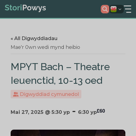
« All Digwyddiadau
Mae'r 0wn wedi mynd heibio
MPYT Bach – Theatre
Ieuenctid, 10-13 oed
Digwyddiad cymunedol
-
£60
Mai 27, 2025 @ 5:30 yp
6:30 yp