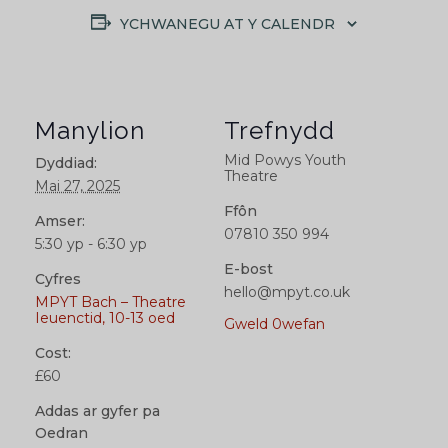
YCHWANEGU AT Y CALENDR
Manylion
Trefnydd
Mid Powys Youth
Dyddiad:
Theatre
Mai 27, 2025
Ffôn
Amser:
07810 350 994
5:30 yp - 6:30 yp
E-bost
Cyfres
hello@mpyt.co.uk
MPYT Bach – Theatre
Ieuenctid, 10-13 oed
Gweld 0wefan
Cost:
£60
Addas ar gyfer pa
Oedran