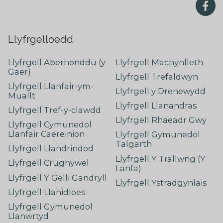
Llyfrgelloedd
Llyfrgell Aberhonddu (y
Llyfrgell Machynlleth
Gaer)
Llyfrgell Trefaldwyn
Llyfrgell Llanfair-ym-
Llyfrgell y Drenewydd
Muallt
Llyfrgell Llanandras
Llyfrgell Tref-y-clawdd
Llyfrgell Rhaeadr Gwy
Llyfrgell Cymunedol
Llanfair Caereinion
Llyfrgell Gymunedol
Talgarth
Llyfrgell Llandrindod
Llyfrgell Y Trallwng (Y
Llyfrgell Crughywel
Lanfa)
Llyfrgell Y Gelli Gandryll
Llyfrgell Ystradgynlais
Llyfrgell Llanidloes
Llyfrgell Gymunedol
Llanwrtyd