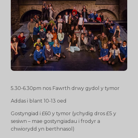
5.30-6.30pm nos Fawrth drwy gydol y tymor
Addas i blant 10-13 oed
Gostyngiad i £60 y tymor (ychydig dros £5 y
sesiwn – mae gostyngiadau i frodyr a
chwiorydd yn berthnasol)