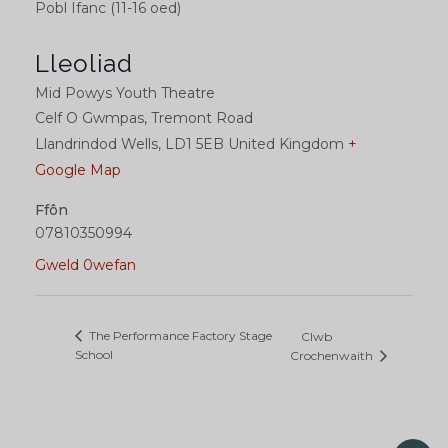
Pobl Ifanc (11-16 oed)
Lleoliad
Mid Powys Youth Theatre
Celf O Gwmpas, Tremont Road
Llandrindod Wells
,
LD1 5EB
United Kingdom
+
Google Map
Ffôn
07810350994
Gweld 0wefan
The Performance Factory Stage
Clwb
School
Crochenwaith