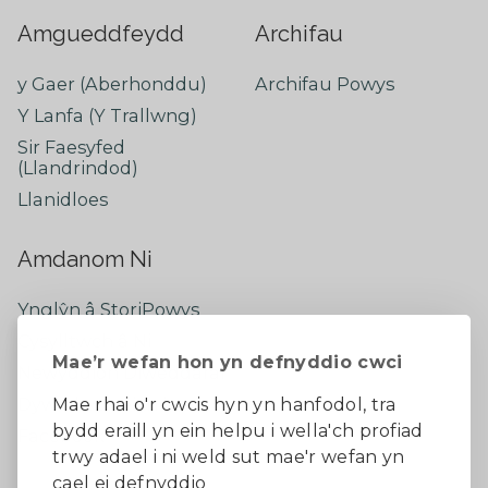
Amgueddfeydd
Archifau
y Gaer (Aberhonddu)
Archifau Powys
Y Lanfa (Y Trallwng)
Sir Faesyfed
(Llandrindod)
Llanidloes
Amdanom Ni
Ynglŷn â StoriPowys
Cysylltwch â Ni
Mae’r wefan hon yn defnyddio cwci
Newyddion Diweddaraf
Dywedwch eich barn
Mae rhai o'r cwcis hyn yn hanfodol, tra
bydd eraill yn ein helpu i wella'ch profiad
Facebook
trwy adael i ni weld sut mae'r wefan yn
cael ei defnyddio