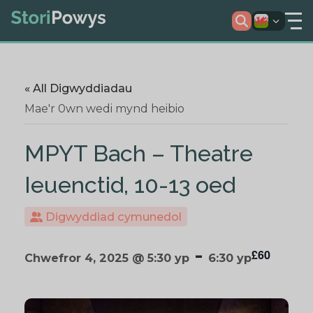
« All Digwyddiadau
Mae'r 0wn wedi mynd heibio
MPYT Bach – Theatre
Ieuenctid, 10-13 oed
Digwyddiad cymunedol
-
£60
Chwefror 4, 2025 @ 5:30 yp
6:30 yp