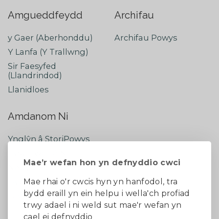
Amgueddfeydd
Archifau
y Gaer (Aberhonddu)
Archifau Powys
Y Lanfa (Y Trallwng)
Sir Faesyfed
(Llandrindod)
Llanidloes
Amdanom Ni
Ynglŷn â StoriPowys
Cysylltwch â Ni
Mae’r wefan hon yn defnyddio cwci
Newyddion Diweddaraf
Dywedwch eich barn
Mae rhai o'r cwcis hyn yn hanfodol, tra
bydd eraill yn ein helpu i wella'ch profiad
Facebook
trwy adael i ni weld sut mae'r wefan yn
cael ei defnyddio