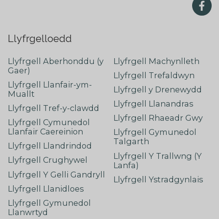
Llyfrgelloedd
Llyfrgell Aberhonddu (y
Llyfrgell Machynlleth
Gaer)
Llyfrgell Trefaldwyn
Llyfrgell Llanfair-ym-
Llyfrgell y Drenewydd
Muallt
Llyfrgell Llanandras
Llyfrgell Tref-y-clawdd
Llyfrgell Rhaeadr Gwy
Llyfrgell Cymunedol
Llanfair Caereinion
Llyfrgell Gymunedol
Talgarth
Llyfrgell Llandrindod
Llyfrgell Y Trallwng (Y
Llyfrgell Crughywel
Lanfa)
Llyfrgell Y Gelli Gandryll
Llyfrgell Ystradgynlais
Llyfrgell Llanidloes
Llyfrgell Gymunedol
Llanwrtyd