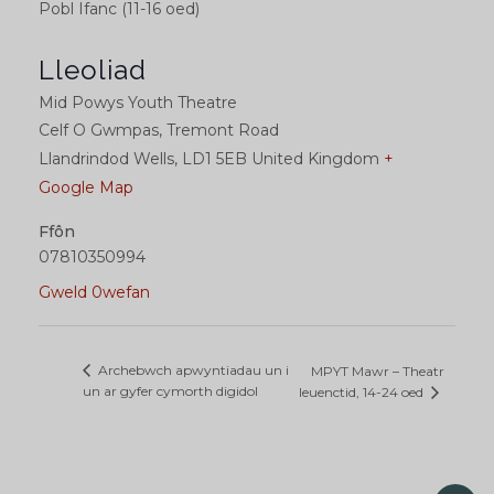
Pobl Ifanc (11-16 oed)
Lleoliad
Mid Powys Youth Theatre
Celf O Gwmpas, Tremont Road
Llandrindod Wells
,
LD1 5EB
United Kingdom
+
Google Map
Ffôn
07810350994
Gweld 0wefan
Archebwch apwyntiadau un i
MPYT Mawr – Theatr
un ar gyfer cymorth digidol
Ieuenctid, 14-24 oed