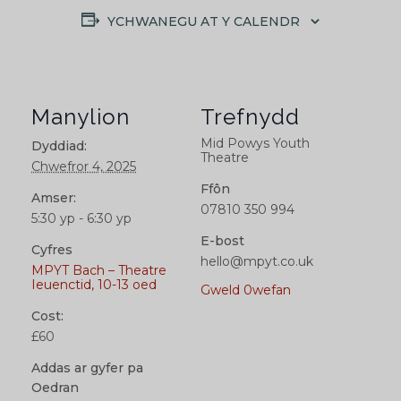
YCHWANEGU AT Y CALENDR
Manylion
Trefnydd
Mid Powys Youth
Dyddiad:
Theatre
Chwefror 4, 2025
Ffôn
Amser:
07810 350 994
5:30 yp - 6:30 yp
E-bost
Cyfres
hello@mpyt.co.uk
MPYT Bach – Theatre
Ieuenctid, 10-13 oed
Gweld 0wefan
Cost:
£60
Addas ar gyfer pa
Oedran