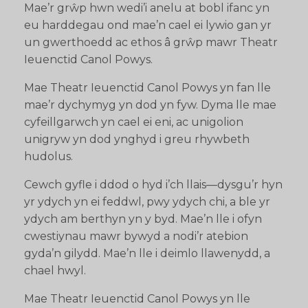
Mae’r grŵp hwn wedi’i anelu at bobl ifanc yn
eu harddegau ond mae’n cael ei lywio gan yr
un gwerthoedd ac ethos â grŵp mawr Theatr
Ieuenctid Canol Powys.
Mae Theatr Ieuenctid Canol Powys yn fan lle
mae’r dychymyg yn dod yn fyw. Dyma lle mae
cyfeillgarwch yn cael ei eni, ac unigolion
unigryw yn dod ynghyd i greu rhywbeth
hudolus.
Cewch gyfle i ddod o hyd i’ch llais—dysgu’r hyn
yr ydych yn ei feddwl, pwy ydych chi, a ble yr
ydych am berthyn yn y byd. Mae’n lle i ofyn
cwestiynau mawr bywyd a nodi’r atebion
gyda’n gilydd. Mae’n lle i deimlo llawenydd, a
chael hwyl.
Mae Theatr Ieuenctid Canol Powys yn lle