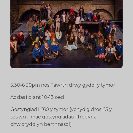
5.30-6.30pm nos Fawrth drwy gydol y tymor
Addas i blant 10-13 oed
Gostyngiad i £60 y tymor (ychydig dros £5 y
sesiwn – mae gostyngiadau i frodyr a
chwiorydd yn berthnasol)