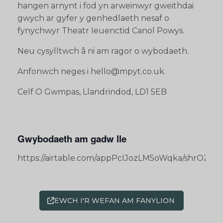
hangen arnynt i fod yn arweinwyr gweithdai
gwych ar gyfer y genhedlaeth nesaf o
fynychwyr Theatr Ieuenctid Canol Powys.
Neu cysylltwch â ni am ragor o wybodaeth.
Anfonwch neges i hello@mpyt.co.uk.
Celf O Gwmpas, Llandrindod, LD1 5EB
Gwybodaeth am gadw lle
https://airtable.com/appPcIJozLM5oWqka/shrOZ
EWCH I'R WEFAN AM FANYLION