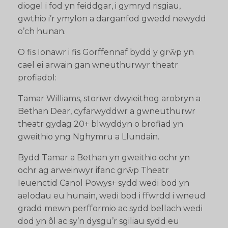
diogel i fod yn feiddgar, i gymryd risgiau,
gwthio i’r ymylon a darganfod gwedd newydd
o’ch hunan.
O fis Ionawr i fis Gorffennaf bydd y grŵp yn
cael ei arwain gan wneuthurwyr theatr
profiadol:
Tamar Williams, storïwr dwyieithog arobryn a
Bethan Dear, cyfarwyddwr a gwneuthurwr
theatr gydag 20+ blwyddyn o brofiad yn
gweithio yng Nghymru a Llundain.
Bydd Tamar a Bethan yn gweithio ochr yn
ochr ag arweinwyr ifanc grŵp Theatr
Ieuenctid Canol Powys+ sydd wedi bod yn
aelodau eu hunain, wedi bod i ffwrdd i wneud
gradd mewn perfformio ac sydd bellach wedi
dod yn ôl ac sy’n dysgu’r sgiliau sydd eu