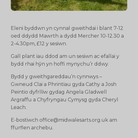
Eleni byddwn yn cynnal gweithdai i blant 7-12
oed ddydd Mawrth a dydd Mercher 10-12.30 a
2-4.30pm, £12 y sesiwn.
Gall plant iau ddod am un sesiwn ac efallai y
bydd rhai hŷn yn hoffi mynychu’r ddwy.
Bydd y gweithgareddau’n cynnwys –
Gwneud Clai a Phrintiau gyda Cathy a Josh
Peintio dyfrlliw gydag Angela Gladwell
Argraffu a Chyfryngau Cymysg gyda Cheryl
Leach.
E-bostiwch office@midwalesarts.org.uk am
ffurflen archebu.