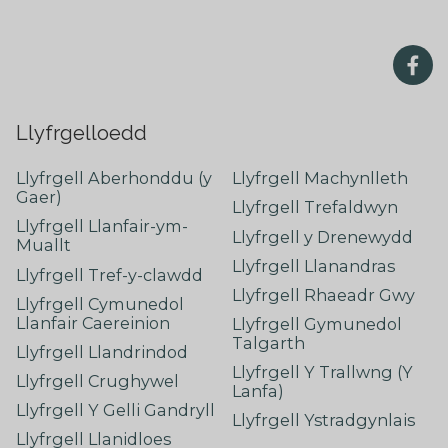
Llyfrgelloedd
Llyfrgell Aberhonddu (y
Llyfrgell Machynlleth
Gaer)
Llyfrgell Trefaldwyn
Llyfrgell Llanfair-ym-
Llyfrgell y Drenewydd
Muallt
Llyfrgell Llanandras
Llyfrgell Tref-y-clawdd
Llyfrgell Rhaeadr Gwy
Llyfrgell Cymunedol
Llanfair Caereinion
Llyfrgell Gymunedol
Talgarth
Llyfrgell Llandrindod
Llyfrgell Y Trallwng (Y
Llyfrgell Crughywel
Lanfa)
Llyfrgell Y Gelli Gandryll
Llyfrgell Ystradgynlais
Llyfrgell Llanidloes