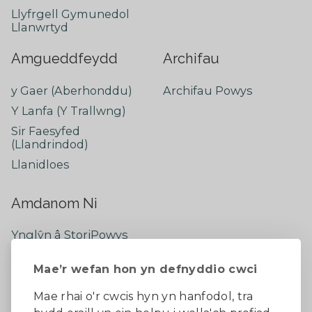
Llyfrgell Gymunedol
Llanwrtyd
Amgueddfeydd
Archifau
y Gaer (Aberhonddu)
Archifau Powys
Y Lanfa (Y Trallwng)
Sir Faesyfed
(Llandrindod)
Llanidloes
Amdanom Ni
Ynglŷn â StoriPowys
Cysylltwch â Ni
Mae’r wefan hon yn defnyddio cwci
Newyddion Diweddaraf
Dywedwch eich barn
Mae rhai o'r cwcis hyn yn hanfodol, tra