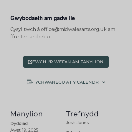
Gwybodaeth am gadw lle
Cysylltwch â office@midwalesarts.org.uk am
ffurflen archebu
EWCH I'R WEFAN AM FANYLION
YCHWANEGU AT Y CALENDR
Manylion
Trefnydd
Josh Jones
Dyddiad:
Awst 19, 2025