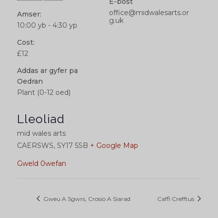
E-bost
office@midwalesarts.or
Amser:
g.uk
10:00 yb - 4:30 yp
Cost:
£12
Addas ar gyfer pa
Oedran
Plant (0-12 oed)
Lleoliad
mid wales arts
CAERSWS
,
SY17 5SB
+ Google Map
Gweld 0wefan
Gweu A Sgwrs, Crosio A Siarad
Caffi Crefftus