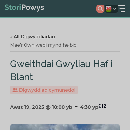
« All Digwyddiadau
Mae'r 0wn wedi mynd heibio
Gweithdai Gwyliau Haf i
Blant
Digwyddiad cymunedol
-
£12
Awst 19, 2025 @ 10:00 yb
4:30 yp