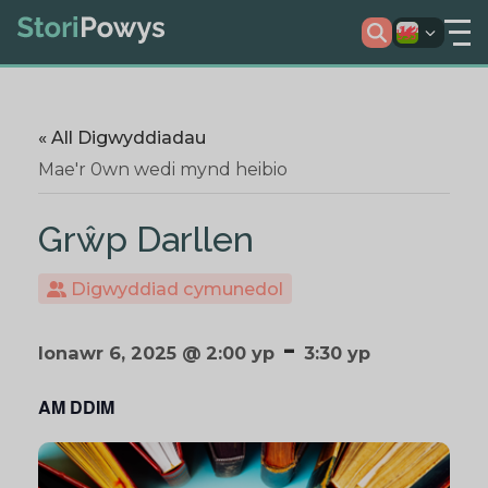
« All Digwyddiadau
Mae'r 0wn wedi mynd heibio
Grŵp Darllen
Digwyddiad cymunedol
-
Ionawr 6, 2025 @ 2:00 yp
3:30 yp
AM DDIM