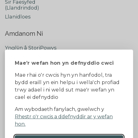
Sir Faesyfed
(Llandrindod)
Llanidloes
Amdanom Ni
Ynglŷn â StoriPowys
Cysylltwch â Ni
Mae’r wefan hon yn defnyddio cwci
Newyddion Diweddaraf
Dywedwch eich barn
Mae rhai o'r cwcis hyn yn hanfodol, tra
bydd eraill yn ein helpu i wella'ch profiad
Facebook
trwy adael i ni weld sut mae'r wefan yn
cael ei defnyddio
Datganiad Hygyrchedd
Am wybodaeth fanylach, gwelwch y
Rhestr o'r cwcis a ddefnyddir ar y wefan
Diogelu Data a Phreifatrwydd
Telerau ac amodau
hon.