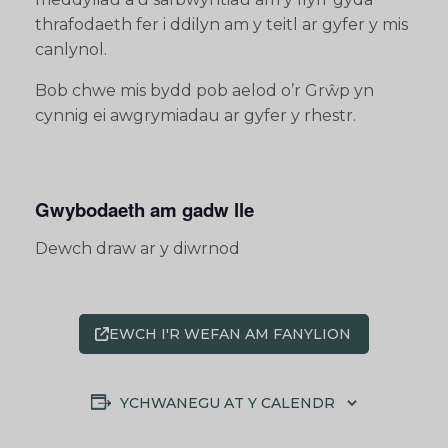
thrafodaeth fer i ddilyn am y teitl ar gyfer y mis
canlynol.
Bob chwe mis bydd pob aelod o’r Grŵp yn
cynnig ei awgrymiadau ar gyfer y rhestr.
Gwybodaeth am gadw lle
Dewch draw ar y diwrnod
EWCH I'R WEFAN AM FANYLION
YCHWANEGU AT Y CALENDR