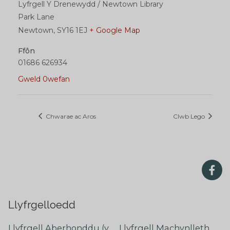
Lyfrgell Y Drenewydd / Newtown Library
Park Lane
Newtown
,
SY16 1EJ
+ Google Map
Ffôn
01686 626934
Gweld 0wefan
Chwarae ac Aros
Clwb Lego
Llyfrgelloedd
Llyfrgell Aberhonddu (y
Llyfrgell Machynlleth