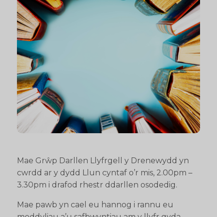
Mae Grŵp Darllen Llyfrgell y Drenewydd yn
cwrdd ar y dydd Llun cyntaf o’r mis, 2.00pm –
3.30pm i drafod rhestr ddarllen osodedig.
Mae pawb yn cael eu hannog i rannu eu
meddyliau a’u safbwyntiau am y llyfr gyda