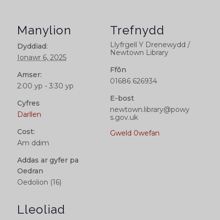
Manylion
Trefnydd
Llyfrgell Y Drenewydd /
Dyddiad:
Newtown Library
Ionawr 6, 2025
Ffôn
Amser:
01686 626934
2:00 yp - 3:30 yp
E-bost
Cyfres
newtown.library@powy
Darllen
s.gov.uk
Cost:
Gweld 0wefan
Am ddim
Addas ar gyfer pa
Oedran
Oedolion (16)
Lleoliad