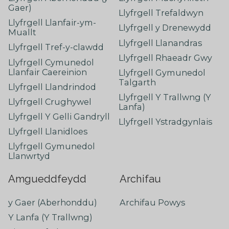
Gaer)
Llyfrgell Trefaldwyn
Llyfrgell Llanfair-ym-
Llyfrgell y Drenewydd
Muallt
Llyfrgell Llanandras
Llyfrgell Tref-y-clawdd
Llyfrgell Rhaeadr Gwy
Llyfrgell Cymunedol
Llanfair Caereinion
Llyfrgell Gymunedol
Talgarth
Llyfrgell Llandrindod
Llyfrgell Y Trallwng (Y
Llyfrgell Crughywel
Lanfa)
Llyfrgell Y Gelli Gandryll
Llyfrgell Ystradgynlais
Llyfrgell Llanidloes
Llyfrgell Gymunedol
Llanwrtyd
Amgueddfeydd
Archifau
y Gaer (Aberhonddu)
Archifau Powys
Y Lanfa (Y Trallwng)