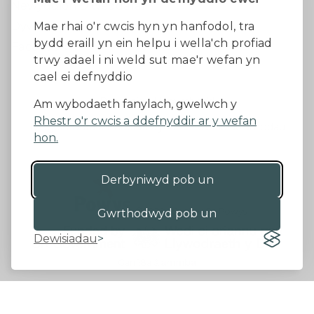
Newyddion Diweddaraf
Dywedwch eich barn
Mae rhai o'r cwcis hyn yn hanfodol, tra
bydd eraill yn ein helpu i wella'ch profiad
Facebook
trwy adael i ni weld sut mae'r wefan yn
cael ei defnyddio
Datganiad Hygyrchedd
Am wybodaeth fanylach, gwelwch y
Rhestr o'r cwcis a ddefnyddir ar y wefan
Diogelu Data a Phreifatrwydd
Telerau ac amodau
hon.
Derbyniwyd pob un
©2026 - Cyngor Sir Powys
Gwrthodwyd pob un
Dewisiadau
Gan 18a
&