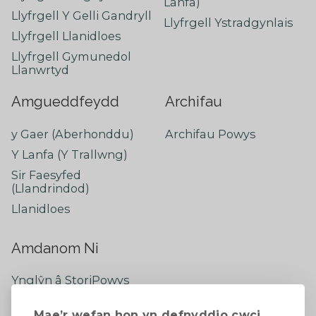
Lanfa)
Llyfrgell Y Gelli Gandryll
Llyfrgell Ystradgynlais
Llyfrgell Llanidloes
Llyfrgell Gymunedol
Llanwrtyd
Amgueddfeydd
Archifau
y Gaer (Aberhonddu)
Archifau Powys
Y Lanfa (Y Trallwng)
Sir Faesyfed
(Llandrindod)
Llanidloes
Amdanom Ni
Ynglŷn â StoriPowys
Cysylltwch â Ni
Mae’r wefan hon yn defnyddio cwci