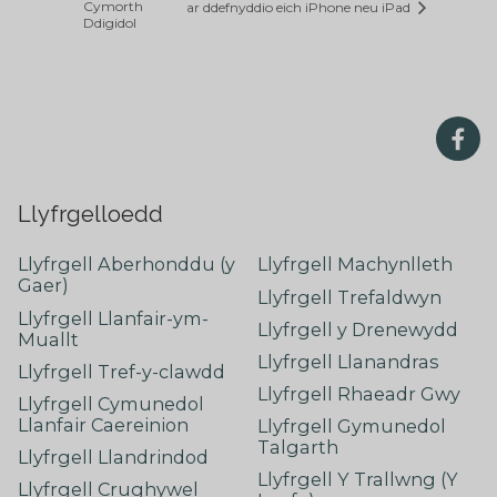
Cymorth
ar ddefnyddio eich iPhone neu iPad
Ddigidol
Llyfrgelloedd
Llyfrgell Aberhonddu (y
Llyfrgell Machynlleth
Gaer)
Llyfrgell Trefaldwyn
Llyfrgell Llanfair-ym-
Llyfrgell y Drenewydd
Muallt
Llyfrgell Llanandras
Llyfrgell Tref-y-clawdd
Llyfrgell Rhaeadr Gwy
Llyfrgell Cymunedol
Llanfair Caereinion
Llyfrgell Gymunedol
Talgarth
Llyfrgell Llandrindod
Llyfrgell Y Trallwng (Y
Llyfrgell Crughywel