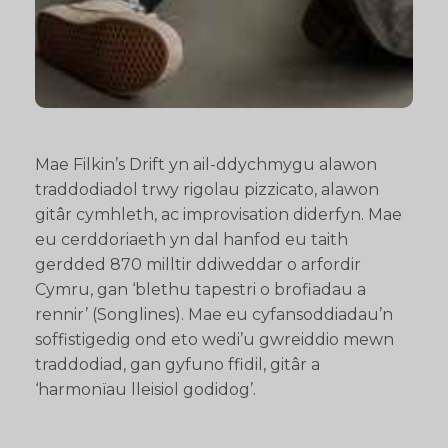
Mae Filkin’s Drift yn ail-ddychmygu alawon
traddodiadol trwy rigolau pizzicato, alawon
gitâr cymhleth, ac improvisation diderfyn. Mae
eu cerddoriaeth yn dal hanfod eu taith
gerdded 870 milltir ddiweddar o arfordir
Cymru, gan ‘blethu tapestri o brofiadau a
rennir’ (Songlines). Mae eu cyfansoddiadau’n
soffistigedig ond eto wedi’u gwreiddio mewn
traddodiad, gan gyfuno ffidil, gitâr a
‘harmonïau lleisiol godidog’.