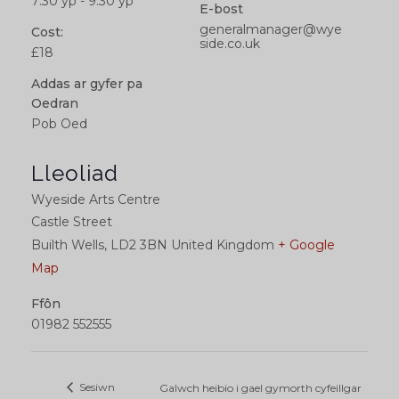
7:30 yp - 9:30 yp
E-bost
generalmanager@wye
Cost:
side.co.uk
£18
Addas ar gyfer pa
Oedran
Pob Oed
Lleoliad
Wyeside Arts Centre
Castle Street
Builth Wells
,
LD2 3BN
United Kingdom
+ Google
Map
Ffôn
01982 552555
Sesiwn
Galwch heibio i gael gymorth cyfeillgar