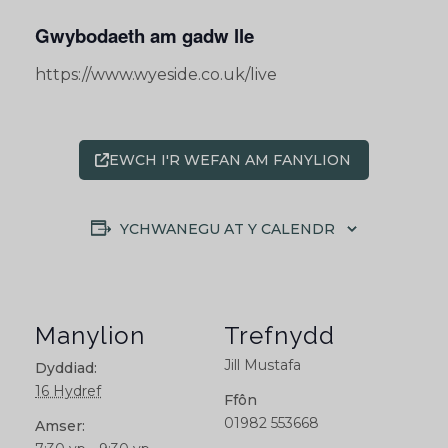
Gwybodaeth am gadw lle
https://www.wyeside.co.uk/live
EWCH I'R WEFAN AM FANYLION
YCHWANEGU AT Y CALENDR
Manylion
Trefnydd
Jill Mustafa
Dyddiad:
16 Hydref
Ffôn
01982 553668
Amser: