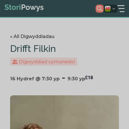
« All Digwyddiadau
Drifft Filkin
Digwyddiad cymunedol
-
£18
16 Hydref @ 7:30 yp
9:30 yp