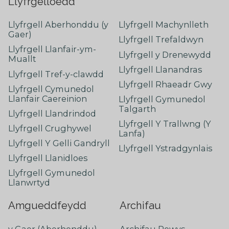
Llyfrgelloedd
Llyfrgell Aberhonddu (y
Llyfrgell Machynlleth
Gaer)
Llyfrgell Trefaldwyn
Llyfrgell Llanfair-ym-
Llyfrgell y Drenewydd
Muallt
Llyfrgell Llanandras
Llyfrgell Tref-y-clawdd
Llyfrgell Rhaeadr Gwy
Llyfrgell Cymunedol
Llanfair Caereinion
Llyfrgell Gymunedol
Talgarth
Llyfrgell Llandrindod
Llyfrgell Y Trallwng (Y
Llyfrgell Crughywel
Lanfa)
Llyfrgell Y Gelli Gandryll
Llyfrgell Ystradgynlais
Llyfrgell Llanidloes
Llyfrgell Gymunedol
Llanwrtyd
Amgueddfeydd
Archifau
y Gaer (Aberhonddu)
Archifau Powys