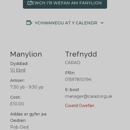
EWCH I'R WEFAN AM FANYLION
YCHWANEGU AT Y CALENDR
Manylion
Trefnydd
CARAD
Dyddiad:
10 Ebrill
Ffôn
01597810194
Amser:
7:30 yb - 9:30 yp
E-bost
manager@carad.org.uk
Cost:
£10.00
Gweld 0wefan
Addas ar gyfer pa
Oedran
Pob Oed