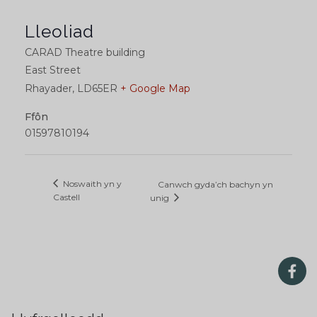
Lleoliad
CARAD Theatre building
East Street
Rhayader
,
LD65ER
+ Google Map
Ffôn
01597810194
Noswaith yn y
Canwch gyda’ch bachyn yn
Castell
unig