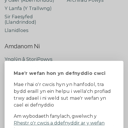
Y Lanfa (Y Trallwng)
Sir Faesyfed
(Llandrindod)
Llanidloes
Amdanom Ni
Ynglŷn â StoriPowys
Cysylltwch â Ni
Mae’r wefan hon yn defnyddio cwci
Newyddion Diweddaraf
Dywedwch eich barn
Mae rhai o'r cwcis hyn yn hanfodol, tra
bydd eraill yn ein helpu i wella'ch profiad
Facebook
trwy adael i ni weld sut mae'r wefan yn
cael ei defnyddio
Datganiad Hygyrchedd
Am wybodaeth fanylach, gwelwch y
Rhestr o'r cwcis a ddefnyddir ar y wefan
Diogelu Data a Phreifatrwydd
Telerau ac amodau