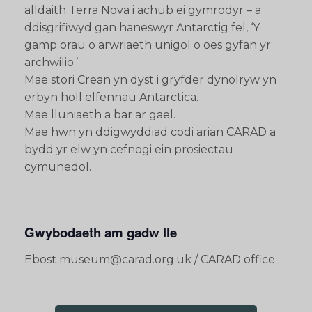
alldaith Terra Nova i achub ei gymrodyr – a
ddisgrifiwyd gan haneswyr Antarctig fel, ‘Y
gamp orau o arwriaeth unigol o oes gyfan yr
archwilio.’
Mae stori Crean yn dyst i gryfder dynolryw yn
erbyn holl elfennau Antarctica.
Mae lluniaeth a bar ar gael.
Mae hwn yn ddigwyddiad codi arian CARAD a
bydd yr elw yn cefnogi ein prosiectau
cymunedol.
Gwybodaeth am gadw lle
Ebost museum@carad.org.uk / CARAD office