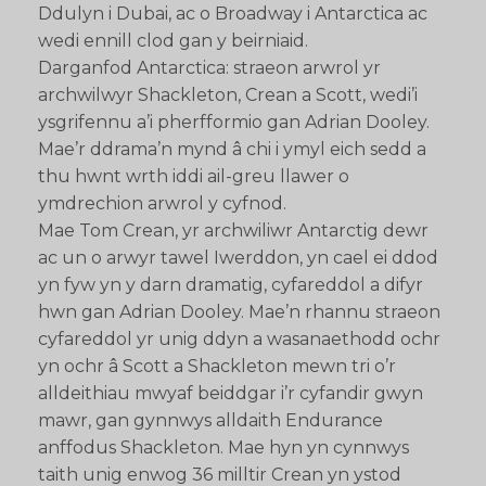
Ddulyn i Dubai, ac o Broadway i Antarctica ac
wedi ennill clod gan y beirniaid.
Darganfod Antarctica: straeon arwrol yr
archwilwyr Shackleton, Crean a Scott, wedi’i
ysgrifennu a’i pherfformio gan Adrian Dooley.
Mae’r ddrama’n mynd â chi i ymyl eich sedd a
thu hwnt wrth iddi ail-greu llawer o
ymdrechion arwrol y cyfnod.
Mae Tom Crean, yr archwiliwr Antarctig dewr
ac un o arwyr tawel Iwerddon, yn cael ei ddod
yn fyw yn y darn dramatig, cyfareddol a difyr
hwn gan Adrian Dooley. Mae’n rhannu straeon
cyfareddol yr unig ddyn a wasanaethodd ochr
yn ochr â Scott a Shackleton mewn tri o’r
alldeithiau mwyaf beiddgar i’r cyfandir gwyn
mawr, gan gynnwys alldaith Endurance
anffodus Shackleton. Mae hyn yn cynnwys
taith unig enwog 36 milltir Crean yn ystod