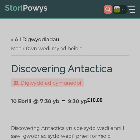
« All Digwyddiadau
Mae'r 0wn wedi mynd heibio
Discovering Antactica
Digwyddiad cymunedol
-
£10.00
10 Ebrill @ 7:30 yb
9:30 yp
Discovering Antactica yn sioe sydd wedi ennill
sawl gwobr ac sydd wedi’i pherfformio o