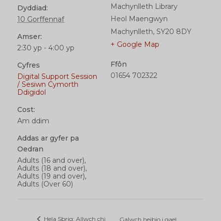
Machynlleth Library
Dyddiad:
Heol Maengwyn
10 Gorffennaf
Machynlleth
,
SY20 8DY
Amser:
+ Google Map
2:30 yp - 4:00 yp
Ffôn
Cyfres
01654 702322
Digital Support Session
/ Sesiwn Cymorth
Ddigidol
Cost:
Am ddim
Addas ar gyfer pa
Oedran
Adults (16 and over),
Adults (18 and over),
Adults (19 and over),
Adults (Over 60)
Hela Sbrig: Allwch chi
Galwch heibio i gael