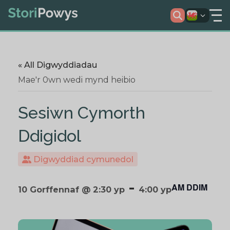
« All Digwyddiadau
Mae'r 0wn wedi mynd heibio
Sesiwn Cymorth
Ddigidol
Digwyddiad cymunedol
-
AM DDIM
10 Gorffennaf @ 2:30 yp
4:00 yp