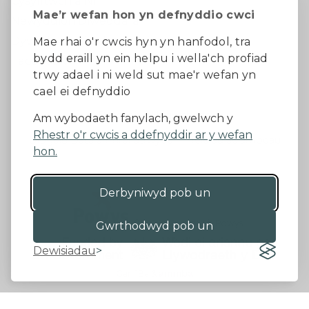
Cysylltwch â Ni
Mae’r wefan hon yn defnyddio cwci
Newyddion Diweddaraf
Dywedwch eich barn
Mae rhai o'r cwcis hyn yn hanfodol, tra
bydd eraill yn ein helpu i wella'ch profiad
Facebook
trwy adael i ni weld sut mae'r wefan yn
cael ei defnyddio
Datganiad Hygyrchedd
Am wybodaeth fanylach, gwelwch y
Rhestr o'r cwcis a ddefnyddir ar y wefan
Diogelu Data a Phreifatrwydd
Telerau ac amodau
hon.
Derbyniwyd pob un
©2026 - Cyngor Sir Powys
Gwrthodwyd pob un
Dewisiadau
Gan 18a
&