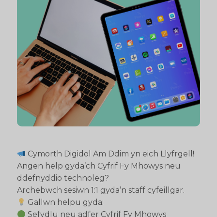
Cymorth Digidol Am Ddim yn eich Llyfrgell!
Angen help gyda’ch Cyfrif Fy Mhowys neu
ddefnyddio technoleg?
Archebwch sesiwn 1:1 gyda’n staff cyfeillgar.
Gallwn helpu gyda:
Sefydlu neu adfer Cyfrif Fy Mhowys