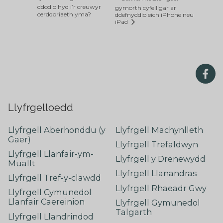
ddod o hyd i’r creuwyr
gymorth cyfeillgar ar
cerddoriaeth yma?
ddefnyddio eich iPhone neu
iPad
Llyfrgelloedd
Llyfrgell Aberhonddu (y
Llyfrgell Machynlleth
Gaer)
Llyfrgell Trefaldwyn
Llyfrgell Llanfair-ym-
Llyfrgell y Drenewydd
Muallt
Llyfrgell Llanandras
Llyfrgell Tref-y-clawdd
Llyfrgell Rhaeadr Gwy
Llyfrgell Cymunedol
Llanfair Caereinion
Llyfrgell Gymunedol
Talgarth
Llyfrgell Llandrindod