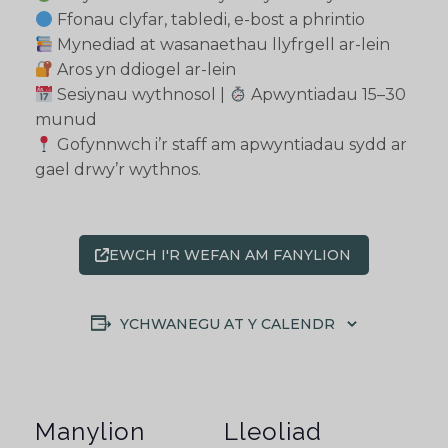
Ffonau clyfar, tabledi, e-bost a phrintio
Mynediad at wasanaethau llyfrgell ar-lein
Aros yn ddiogel ar-lein
Sesiynau wythnosol |
Apwyntiadau 15–30
munud
Gofynnwch i’r staff am apwyntiadau sydd ar
gael drwy’r wythnos.
EWCH I'R WEFAN AM FANYLION
YCHWANEGU AT Y CALENDR
Manylion
Lleoliad