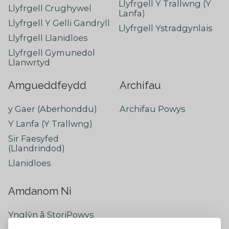
Llyfrgell Y Trallwng (Y
Llyfrgell Crughywel
Lanfa)
Llyfrgell Y Gelli Gandryll
Llyfrgell Ystradgynlais
Llyfrgell Llanidloes
Llyfrgell Gymunedol
Llanwrtyd
Amgueddfeydd
Archifau
y Gaer (Aberhonddu)
Archifau Powys
Y Lanfa (Y Trallwng)
Sir Faesyfed
(Llandrindod)
Llanidloes
Amdanom Ni
Ynglŷn â StoriPowys