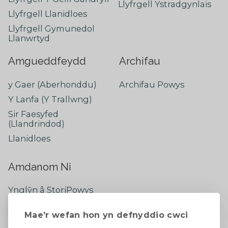
Llyfrgell Ystradgynlais
Llyfrgell Llanidloes
Llyfrgell Gymunedol
Llanwrtyd
Amgueddfeydd
Archifau
y Gaer (Aberhonddu)
Archifau Powys
Y Lanfa (Y Trallwng)
Sir Faesyfed
(Llandrindod)
Llanidloes
Amdanom Ni
Ynglŷn â StoriPowys
Cysylltwch â Ni
Mae’r wefan hon yn defnyddio cwci
Newyddion Diweddaraf