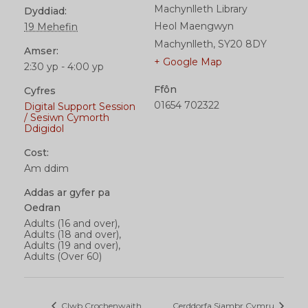
Machynlleth Library
Dyddiad:
Heol Maengwyn
19 Mehefin
Machynlleth
,
SY20 8DY
Amser:
+ Google Map
2:30 yp - 4:00 yp
Ffôn
Cyfres
01654 702322
Digital Support Session
/ Sesiwn Cymorth
Ddigidol
Cost:
Am ddim
Addas ar gyfer pa
Oedran
Adults (16 and over),
Adults (18 and over),
Adults (19 and over),
Adults (Over 60)
Clwb Crochenwaith
Cerddorfa Siambr Cymru