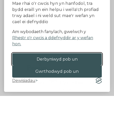
Dywedwch eich barn
Mae rhai o'r cwcis hyn yn hanfodol, tra
bydd eraill yn ein helpu i wella'ch profiad
Facebook
trwy adael i ni weld sut mae'r wefan yn
cael ei defnyddio
Datganiad Hygyrchedd
Am wybodaeth fanylach, gwelwch y
Rhestr o'r cwcis a ddefnyddir ar y wefan
Diogelu Data a Phreifatrwydd
Telerau ac amodau
hon.
Derbyniwyd pob un
©2026 - Cyngor Sir Powys
Gwrthodwyd pob un
Dewisiadau
Gan 18a
&