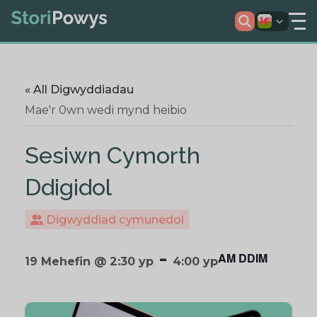
« All Digwyddiadau
Mae'r 0wn wedi mynd heibio
Sesiwn Cymorth
Ddigidol
Digwyddiad cymunedol
-
AM DDIM
19 Mehefin @ 2:30 yp
4:00 yp