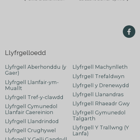
Llyfrgelloedd
Llyfrgell Aberhonddu (y
Llyfrgell Machynlleth
Gaer)
Llyfrgell Trefaldwyn
Llyfrgell Llanfair-ym-
Llyfrgell y Drenewydd
Muallt
Llyfrgell Llanandras
Llyfrgell Tref-y-clawdd
Llyfrgell Rhaeadr Gwy
Llyfrgell Cymunedol
Llanfair Caereinion
Llyfrgell Gymunedol
Talgarth
Llyfrgell Llandrindod
Llyfrgell Y Trallwng (Y
Llyfrgell Crughywel
Lanfa)
Llyfrgell Y Gelli Gandryll