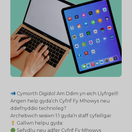
Cymorth Digidol Am Ddim yn eich Llyfrgell!
Angen help gyda’ch Cyfrif Fy Mhowys neu
ddefnyddio technoleg?
Archebwch sesiwn 1:1 gyda’n staff cyfeillgar.
Gallwn helpu gyda:
Sefydlu neu adfer Cyfrif Fy Mhowys