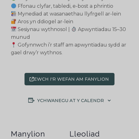
Ffonau clyfar, tabledi, e-bost a phrintio
Mynediad at wasanaethau llyfrgell ar-lein
Aros yn ddiogel ar-lein
Sesiynau wythnosol |
Apwyntiadau 15–30
munud
Gofynnwch i’r staff am apwyntiadau sydd ar
gael drwy’r wythnos.
EWCH I'R WEFAN AM FANYLION
YCHWANEGU AT Y CALENDR
Manylion
Lleoliad