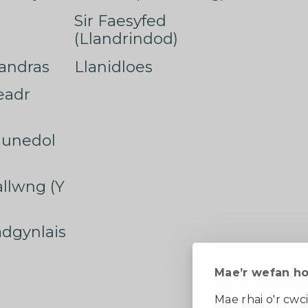
Sir Faesyfed
(Llandrindod)
nandras
Llanidloes
eadr
munedol
rallwng (Y
radgynlais
Mae’r wefan h
Mae rhai o'r cwci