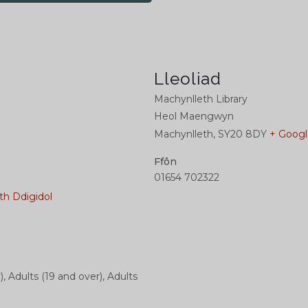
Lleoliad
Machynlleth Library
Heol Maengwyn
Machynlleth
,
SY20 8DY
+ Goog
Ffôn
01654 702322
th Ddigidol
), Adults (19 and over), Adults