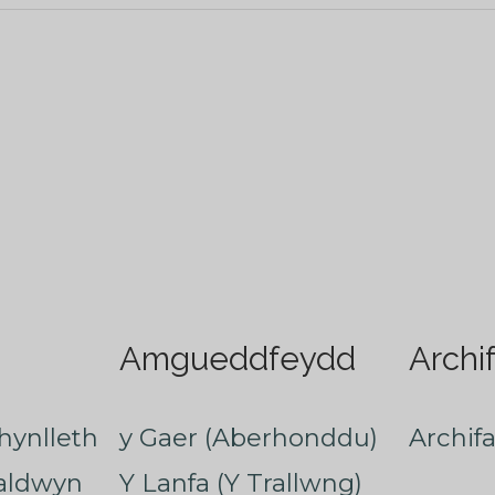
Amgueddfeydd
Archi
hynlleth
y Gaer (Aberhonddu)
Archif
faldwyn
Y Lanfa (Y Trallwng)