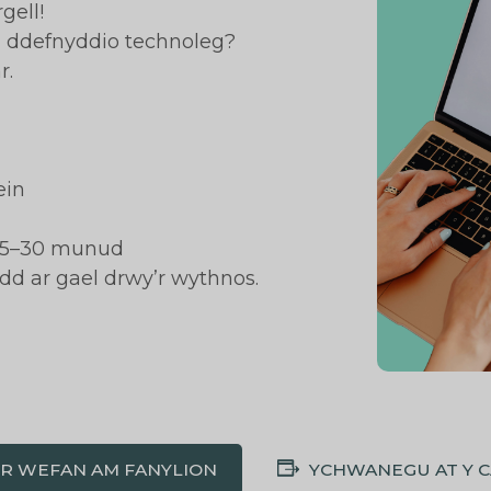
gell!
u ddefnyddio technoleg?
r.
ein
15–30 munud
dd ar gael drwy’r wythnos.
'R WEFAN AM FANYLION
YCHWANEGU AT Y 