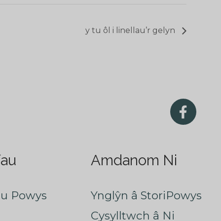
y tu ôl i linellau’r gelyn
fau
Amdanom Ni
au Powys
Ynglŷn â StoriPowys
Cysylltwch â Ni