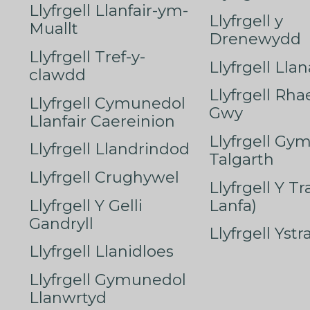
Llyfrgell Llanfair-ym-
Llyfrgell y
Muallt
Drenewydd
Llyfrgell Tref-y-
Llyfrgell Lla
clawdd
Llyfrgell Rha
Llyfrgell Cymunedol
Gwy
Llanfair Caereinion
Llyfrgell Gy
Llyfrgell Llandrindod
Talgarth
Llyfrgell Crughywel
Llyfrgell Y T
Llyfrgell Y Gelli
Lanfa)
Gandryll
Llyfrgell Yst
Llyfrgell Llanidloes
Llyfrgell Gymunedol
Llanwrtyd