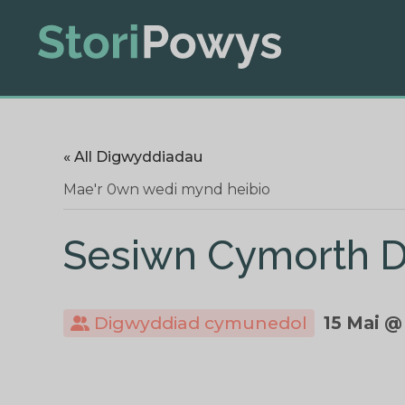
« All Digwyddiadau
Mae'r 0wn wedi mynd heibio
Sesiwn Cymorth D
Digwyddiad cymunedol
15 Mai @