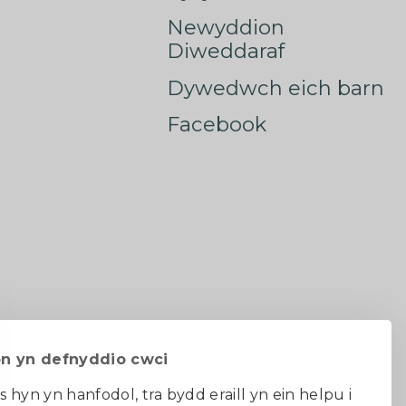
Newyddion
Diweddaraf
Dywedwch eich barn
Facebook
on yn defnyddio cwci
s hyn yn hanfodol, tra bydd eraill yn ein helpu i