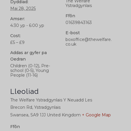
The Welfare
Dyddiad:
Ystradgynlais
Mai 28, 2025
Ffôn
Amser:
01639843163
4:30 yp - 6:00 yp
E-bost
Cost:
boxoffice@thewelfare.
£5 – £9
co.uk
Addas ar gyfer pa
Oedran
Children (0-12), Pre-
school (0-5), Young
People (11-16)
Lleoliad
The Welfare Ystradgynlais Y Neuadd Les
Brecon Rd, Ystradgynlais
Swansea
,
SA9 1JJ
United Kingdom
+ Google Map
Ffôn