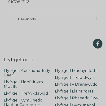
01639843163
Nexus Arts
Llyfrgelloedd
Llyfrgell Aberhonddu (y
Llyfrgell Machynlleth
Gaer)
Llyfrgell Trefaldwyn
Llyfrgell Llanfair-ym-
Llyfrgell y Drenewydd
Muallt
Llyfrgell Llanandras
Llyfrgell Tref-y-clawdd
Llyfrgell Rhaeadr Gwy
Llyfrgell Cymunedol
Llanfair Caereinion
Llyfrgell Gymunedol