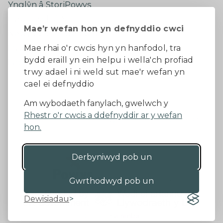
Ynglŷn â StoriPowys
Cysylltwch â Ni
Mae’r wefan hon yn defnyddio cwci
Newyddion Diweddaraf
Dywedwch eich barn
Mae rhai o'r cwcis hyn yn hanfodol, tra
bydd eraill yn ein helpu i wella'ch profiad
Facebook
trwy adael i ni weld sut mae'r wefan yn
cael ei defnyddio
Datganiad Hygyrchedd
Am wybodaeth fanylach, gwelwch y
Rhestr o'r cwcis a ddefnyddir ar y wefan
Diogelu Data a Phreifatrwydd
Telerau ac amodau
hon.
Derbyniwyd pob un
©2026 - Cyngor Sir Powys
Gwrthodwyd pob un
Dewisiadau
Gan 18a
&