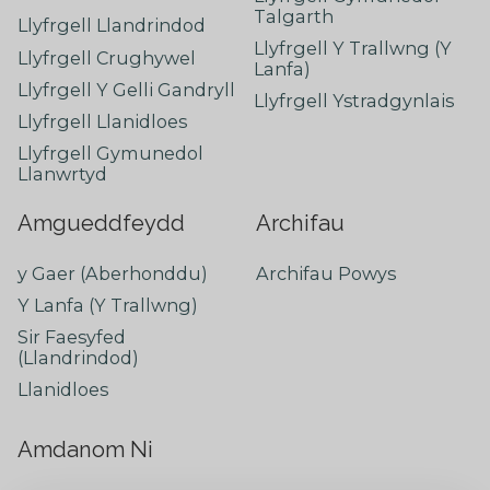
Talgarth
Llyfrgell Llandrindod
Llyfrgell Y Trallwng (Y
Llyfrgell Crughywel
Lanfa)
Llyfrgell Y Gelli Gandryll
Llyfrgell Ystradgynlais
Llyfrgell Llanidloes
Llyfrgell Gymunedol
Llanwrtyd
Amgueddfeydd
Archifau
y Gaer (Aberhonddu)
Archifau Powys
Y Lanfa (Y Trallwng)
Sir Faesyfed
(Llandrindod)
Llanidloes
Amdanom Ni