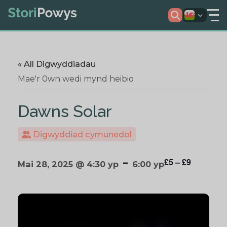
« All Digwyddiadau
Mae'r 0wn wedi mynd heibio
Dawns Solar
Digwyddiad cymunedol
-
£5 – £9
Mai 28, 2025 @ 4:30 yp
6:00 yp