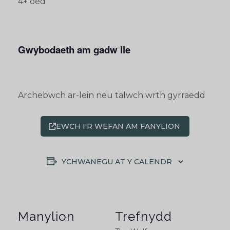
4+ oed
Gwybodaeth am gadw lle
Archebwch ar-lein neu talwch wrth gyrraedd
EWCH I'R WEFAN AM FANYLION
YCHWANEGU AT Y CALENDR
Manylion
Trefnydd